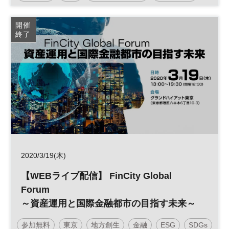
テクノロジー
生産性向上
デジタル化
開催
終了
バックオフィス
日経産業新聞フォーラム
2020/3/19(木)
【WEBライブ配信】 FinCity Global
Forum
～資産運用と国際金融都市の目指す未来～
参加無料
東京
地方創生
金融
ESG
SDGs