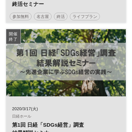
終活セミナー
参加無料
名古屋
終活
ライフプラン
開催
終了
2020/3/17(火)
日経ホール
第1回 日経「SDGs経営」調査