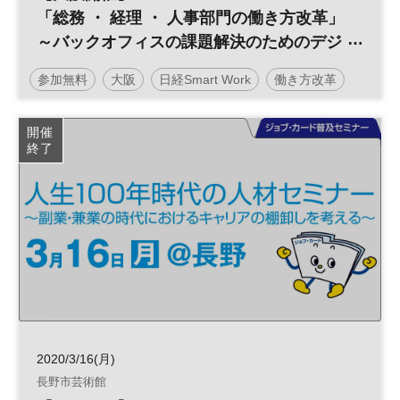
「総務 ・ 経理 ・ 人事部門の働き方改革」
～バックオフィスの課題解決のためのデジ
タル化～
参加無料
大阪
日経Smart Work
働き方改革
テクノロジー
生産性向上
デジタル化
開催
終了
バックオフィス
日経産業新聞フォーラム
2020/3/16(月)
長野市芸術館