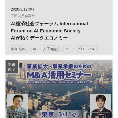
2020/3/12(木)
三田共用会議室
AI経済社会フォーラム International
Forum on AI Economic Society
AIが拓くデータエコノミー
参加無料
AI
人工知能
IoT
グローバル
開催
終了