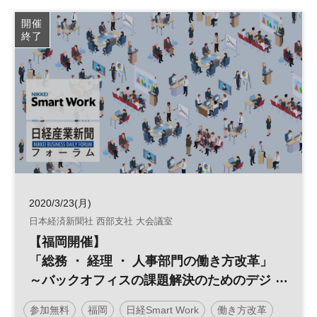
クラウド
企業経営
日経産業新聞フォーラム
開催
終了
2020/3/23(月)
日本経済新聞社 西部支社 大会議室
【福岡開催】
「総務 ・ 経理 ・ 人事部門の働き方改革」
～バックオフィスの課題解決のためのデジ
タル化～
参加無料
福岡
日経Smart Work
働き方改革