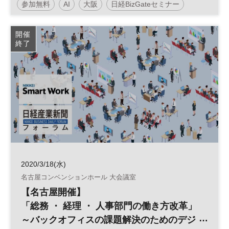
参加無料
AI
大阪
日経BizGateセミナー
人工知能
業務効率化
RPA
開催
終了
2020/3/18(水)
名古屋コンベンションホール 大会議室
【名古屋開催】
「総務 ・ 経理 ・ 人事部門の働き方改革」
～バックオフィスの課題解決のためのデジ