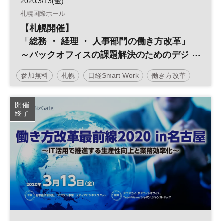
2020/3/13(金)
札幌国際ホール
【札幌開催】
「総務 ・ 経理 ・ 人事部門の働き方改革」
～バックオフィスの課題解決のためのデジ
タル化～
参加無料
札幌
日経Smart Work
働き方改革
テクノロジー
生産性向上
デジタル化
開催
終了
バックオフィス
日経産業新聞フォーラム