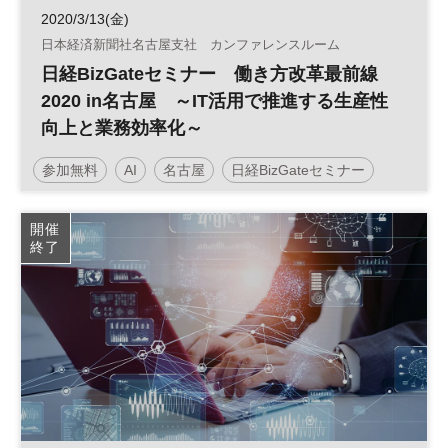
2020/3/13(金)
日本経済新聞社名古屋支社 カンファレンスルーム
日経BizGateセミナー 働き方改革最前線
2020 in名古屋 ～IT活用で推進する生産性
向上と業務効率化～
参加無料
AI
名古屋
日経BizGateセミナー
人工知能
業務効率化
RPA
開催
終了