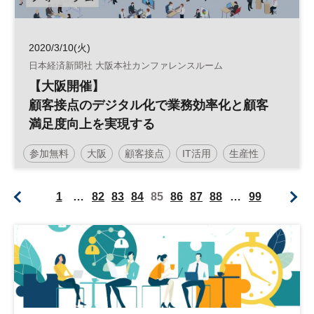
2020/3/10(火)
日本経済新聞社 大阪本社カンファレンスルーム
【大阪開催】
顧客接点のデジタル化で業務効率化と顧客
満足度向上を実現する
参加無料
大阪
顧客接点
IT活用
生産性
従業員満足度
働き方改革
日経産業新聞フォーラム
1
…
82
83
84
85
86
87
88
…
99