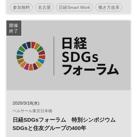
タル化～
参加無料
名古屋
日経Smart Work
働き方改革
テクノロジー
生産性向上
デジタル化
開催
終了
バックオフィス
日経産業新聞フォーラム
2020/3/18(水)
ベルサール東京日本橋
日経SDGsフォーラム 特別シンポジウム
SDGsと住友グループの400年