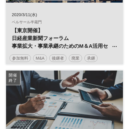
2020/3/11(水)
ベルサール半蔵門
【東京開催】
日経産業新聞フォーラム
事業拡大・事業承継のためのM＆A活用セ
ミナー
参加無料
M&A
後継者
廃業
承継
事業引継ぎ
日経産業新聞フォーラム
開催
終了