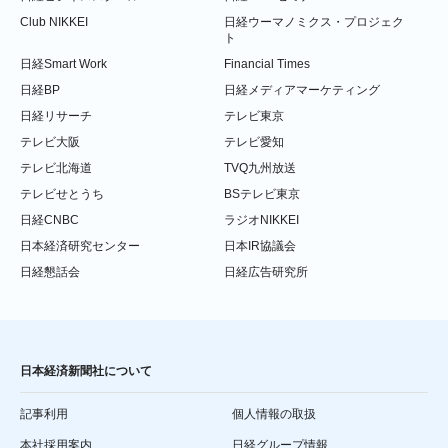
Club NIKKEI
日経ウーマノミクス・プロジェク
ト
日経Smart Work
Financial Times
日経BP
日経メディアマーケティング
日経リサーチ
テレビ東京
テレビ大阪
テレビ愛知
テレビ北海道
TVQ九州放送
テレビせとうち
BSテレビ東京
日経CNBC
ラジオNIKKEI
日本経済研究センター
日本IR協議会
日経懇話会
日経広告研究所
日本経済新聞社について
記事利用
個人情報の取扱
本社採用案内
日経グループ情報