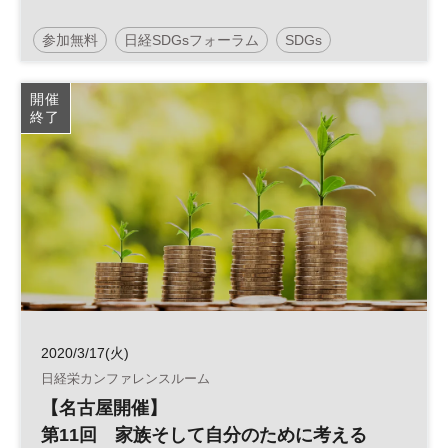
参加無料
日経SDGsフォーラム
SDGs
開催
終了
2020/3/17(火)
日経栄カンファレンスルーム
【名古屋開催】
第11回 家族そして自分のために考える