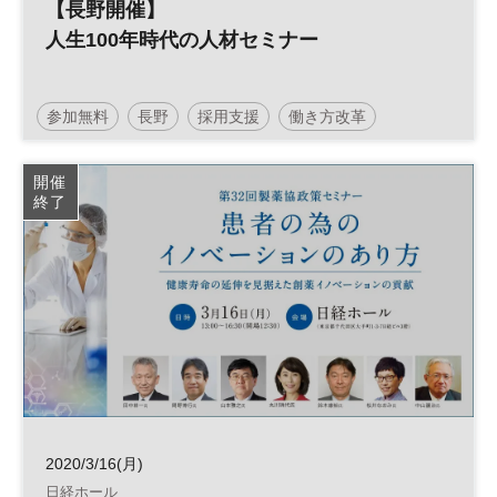
【長野開催】
人生100年時代の人材セミナー
参加無料
長野
採用支援
働き方改革
人材活用
人生100年時代
セカンドキャリア
開催
終了
平日夜開催
2020/3/16(月)
日経ホール