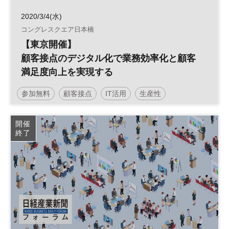
2020/3/4(水)
コングレスクエア日本橋
【東京開催】
顧客接点のデジタル化で業務効率化と顧客
満足度向上を実現する
参加無料
顧客接点
IT活用
生産性
従業員満足度
働き方改革
日経産業新聞フォーラム
開催
終了