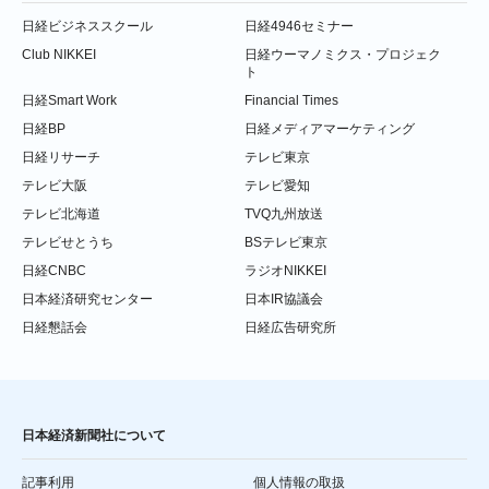
日経ビジネススクール
日経4946セミナー
Club NIKKEI
日経ウーマノミクス・プロジェク
ト
日経Smart Work
Financial Times
日経BP
日経メディアマーケティング
日経リサーチ
テレビ東京
テレビ大阪
テレビ愛知
テレビ北海道
TVQ九州放送
テレビせとうち
BSテレビ東京
日経CNBC
ラジオNIKKEI
日本経済研究センター
日本IR協議会
日経懇話会
日経広告研究所
日本経済新聞社について
記事利用
個人情報の取扱