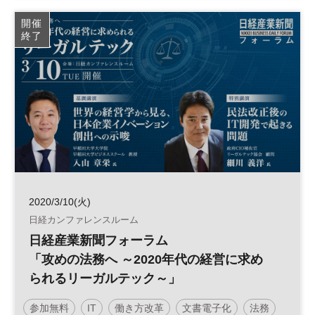
従業員満足度
働き方改革
日経産業新聞フォーラム
開催
終了
2020/3/10(火)
日経カンファレンスルーム
日経産業新聞フォーラム
「攻めの法務へ ～2020年代の経営に求め
られるリーガルテック～」
参加無料
IT
働き方改革
文書電子化
法務