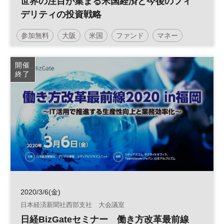
世界の注目が集まる米国経済と今後のフィ
デリティの投資戦略
参加無料
大阪
米国
ファンド
マネー
投資
アメリカ
投資信託
土日祝開催
開催
終了
2020/3/6(金)
日本経済新聞社西部支社 大会議室
日経BizGateセミナー 働き方改革最前線