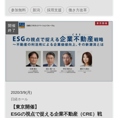
参加無料
新潟
採用支援
働き方改革
人材活用
人生100年時代
セカンドキャリア
開催
終了
平日夜開催
2020/3/9(月)
日経ホール
【東京開催】
ESGの視点で捉える企業不動産（CRE）戦