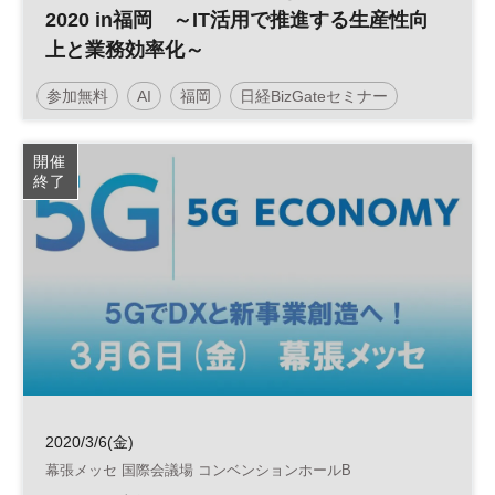
2020 in福岡 ～IT活用で推進する生産性向
上と業務効率化～
参加無料
AI
福岡
日経BizGateセミナー
人工知能
業務効率化
RPA
開催
終了
2020/3/6(金)
幕張メッセ 国際会議場 コンベンションホールB