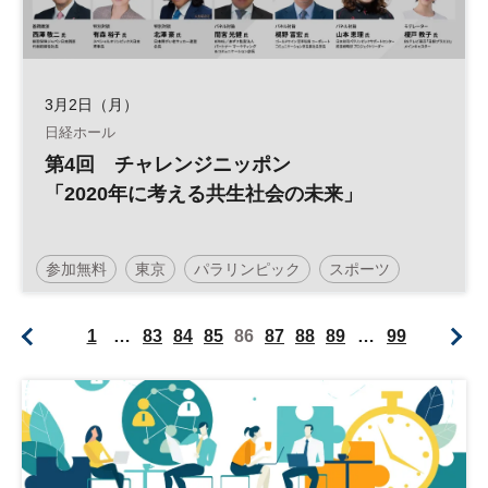
3月2日（月）
日経ホール
第4回 チャレンジニッポン
「2020年に考える共生社会の未来」
参加無料
東京
パラリンピック
スポーツ
ダイバーシティ
五輪
2020
チャレンジニッポン
1
…
83
84
85
86
87
88
89
…
99