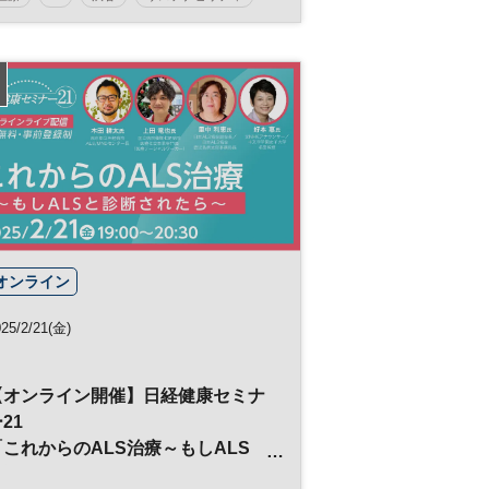
日経SDGsフェス
日経SDGsフォーラム
IT
SDGs
テクノロジー
高齢化社会
参加無料
オンライン
25/2/21(金)
【オンライン開催】日経健康セミナ
21
「これからのALS治療～もしALS
と診断されたら～」