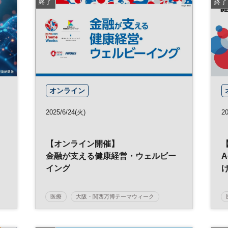
終了
終了
オンライン
2025/6/24(火)
2
【オンライン開催】
金融が支える健康経営・ウェルビー
イング
医療
大阪・関西万博テーマウィーク
大阪・関西万博
ウェルビーイング
日経