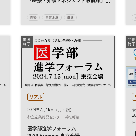
「医療・介護マネジメント最前線」
Vol.23
続・選ばれる病院を目指して～トリ
医療
事業承継
健康
プル改定がもたらす影響と病院経営
医療・介護マネジメント
不動産
人材
～
営
日経健康セミナー
不動産活用
介護
開催
開催
終了
終了
病院経営
DX
診療報酬
参加無料
土日祝開催
リアル
2024年7月15日（月・祝）
会
2
都立産業貿易センター 浜松町館
日
医学部進学フォーラム
2024 Summer 東京会場