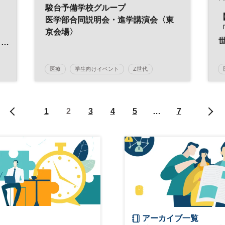
駿台予備学校グループ
医学部合同説明会・進学講演会〈東
京会場〉
美
医療
学生向けイベント
Z世代
と
予備校
受験
塾
医学部
大学
進学
教育
参加無料
土日祝開催
1
2
3
4
5
…
7
アーカイブ一覧