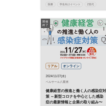
医療
学生向けイベント
Z世代
予備校
受験
塾
医学部
大学
教育
参加無料
土日祝開催
開催
終了
リアル
オンライン
2024/11/27(水)
ベルサール八重洲
健康経営の推進と働く人の感染症
策 ～新型コロナを中心とした感染
症の最新情報と企業の取り組み〜