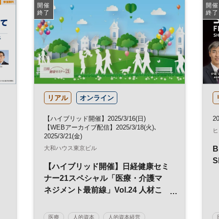
健康経営
参加無料
開催
開催
終了
終了
リアル
オンライン
【ハイブリッド開催】2025/3/16(日)
20
【WEBアーカイブ配信】2025/3/18(火)､
ヒ
2025/3/21(金)
大和ハウス東京ビル
B
S
【ハイブリッド開催】日経健康セミ
ナー21スペシャル「医療・介護マ
ネジメント最前線」Vol.24 人材こ
そが病院の躍進を支える～人的資本
と病院経営が生み出すシナジー～
医療
人的資本
人的資本経営