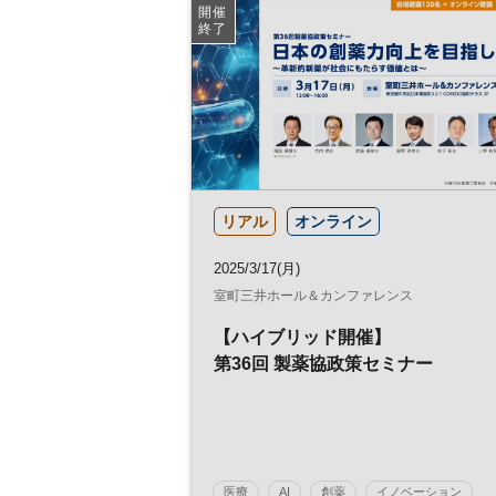
開催
終了
リアル
オンライン
2025/3/17(月)
室町三井ホール＆カンファレンス
【ハイブリッド開催】
第36回 製薬協政策セミナー
医療
AI
創薬
イノベーション