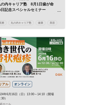
丸の内キャリア塾 8月1日歯が命
の日記念スペシャルセミナー
「美人をつくる口元習慣！健康で美
しく生きていく
医療
丸の内キャリア塾
健康
美容
～美のカリスマ・君島十和子さんと
参加無料
平日夜開催
歯科医師に学ぶ～」
リアル
オンライン
024年6月16日（日）13:00～14:10（開場
2:30）
経ホール