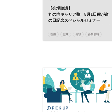
【会場聴講】
丸の内キャリア塾 8月1日歯が命
の日記念スペシャルセミナー
「美人をつくる口元習慣！健康で
しく生きていく
医療
健康
美容
参加無料
～美のカリスマ・君島十和子さん
平日夜開催
歯科医師に学ぶ～」
PICK UP