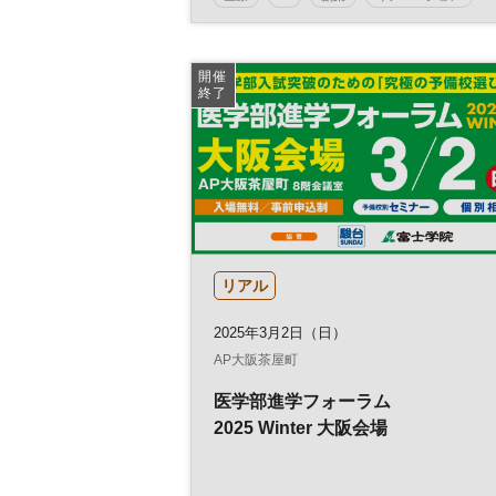
デジタルトランスフォーメーション
健康
ビジネス
スタートアップ
DX
開催
終了
参加無料
ヘルスケア
ベンチャー
リアル
2025年3月2日（日）
AP大阪茶屋町
医学部進学フォーラム
2025 Winter 大阪会場