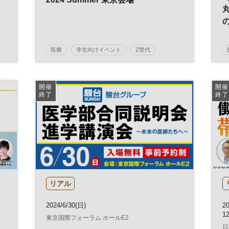
医療
学生向けイベント
Z世代
予備校
受験
塾
医学部
大学
進学
教育
参加無料
土日祝開催
開催
開催
終了
終了
リアル
2024/6/30(日)
2
1
東京国際フォーラム ホールE2
日