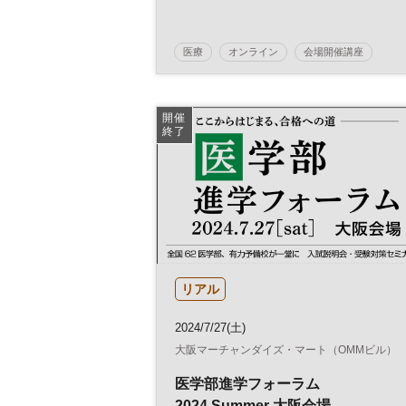
医療
オンライン
会場開催講座
マネジメント
働き方改革
労務管理
経営戦略
人事
生産性向上
健康経
開催
終了
日経ビジネススクール
リアル
2024/7/27(土)
大阪マーチャンダイズ・マート（OMMビル）
医学部進学フォーラム
2024 Summer 大阪会場