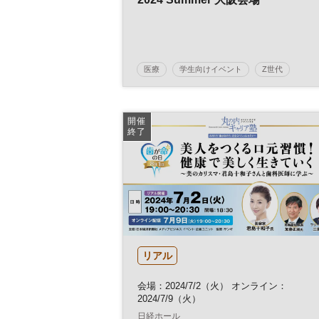
医療
学生向けイベント
Z世代
予備校
受験
塾
医学部
大学
進学
教育
参加無料
土日祝開催
開催
終了
リアル
会場：2024/7/2（火） オンライン：
2024/7/9（火）
日経ホール