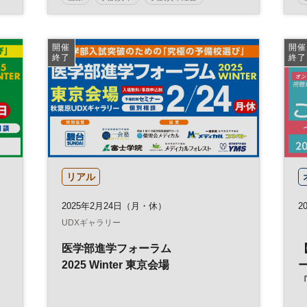
事業承継
健康
医療・介護マネジメント
不動産
経営戦略
人材
開催
開催
終了
終了
日経健康セミナー
不動産活用
介護
病院経営
DX
診療報酬
参加無料
土日祝開催
リアル
2025年2月24日（月・休）
20
UDXギャラリー
医学部進学フォーラム
2025 Winter 東京会場
ー