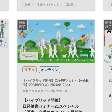
医療
学生向けイベント
Z世代
予備校
受験
塾
医学部
大学
教育
参加無料
土日祝開催
開催
開催
終了
終了
リアル
オンライン
【ハイブリッド開催】2024/9/8(日) ・【web配
2
信】2024/9/10(火)､2024/9/12(木)
大和ハウス東京ビル 2階 大ホール
対
A
【ハイブリッド開催】
日経健康セミナー21スペシャル