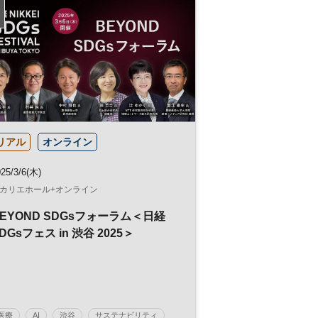
大阪・関西万博
人的資本経営
健康
経営戦略
健康経営
参加無料
リアル
オンライン
25/3/6(木)
カリエホール+オンライン
EYOND SDGsフォーラム＜日経
DGsフェス in 渋谷 2025＞
医療
AI
渋谷
サステナビリティ