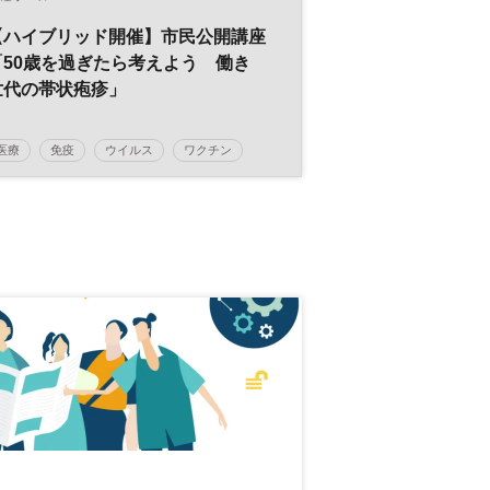
【ハイブリッド開催】市民公開講座
「50歳を過ぎたら考えよう 働き
世代の帯状疱疹」
医療
免疫
ウイルス
ワクチン
健康
市民公開講座
参加無料
土日祝開催
日経オンラインセミナー