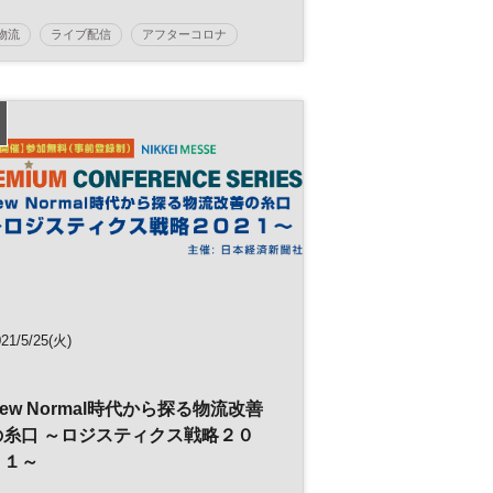
物流
ライブ配信
アフターコロナ
ロジスティクス
IT
DX
参加無料
日経メッセプレミアム・カンファレンス・シリー
ズ
21/5/25(火)
ew Normal時代から探る物流改善
の糸口 ～ロジスティクス戦略２０
２１～