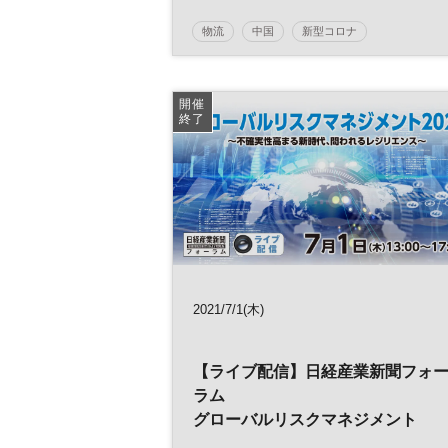
物流
中国
新型コロナ
新型コロナウイルス
国内経済
在庫管理
景気
生産管理
コンプライアンスリスク
開催
終了
企業評価
海外生産
賠償責任
海外拠点
貿易
グローバルビジネス
グローバルリスク
リスク管理
ニューノーマル
データ活用
デジタルトランスフォーメーション
経営
世界経済
リスク
海外進出
2021/7/1(木)
リスクマネジメント
グローバル
【ライブ配信】日経産業新聞フォ
海外展開
製造業
信用リスク
ラム
アメリカ
カントリーリスク
デジタル
グローバルリスクマネジメント
DX
サプライチェーン
参加無料
2021