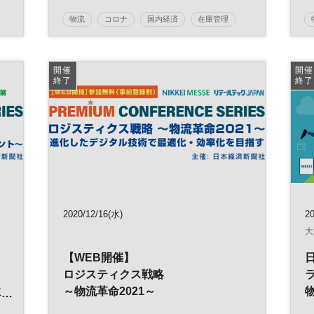
スを目指して～
日経産業新聞フォーラム
物流
コロナ
国内経済
在庫管理
景気
生産管理
貿易
ニューノーマル
イノベーション
経済
世界経済
開催
開催
終了
終了
企業立地
リスク
グローバル
製造業
サプライチェーン
参加無料
日経産業新聞フォーラム
2020/12/16(水)
20
大
【WEB開催】
ロジスティクス戦略
性
～物流革命2021～