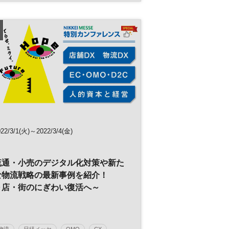
サプライチェーン
参加無料
022/3/1(火)～2022/3/4(金)
流通・小売のデジタル化対策や新た
な物流戦略の最新事例を紹介！
～店・街のにぎわい復活へ～
物流
日経メッセ
OMO
CX