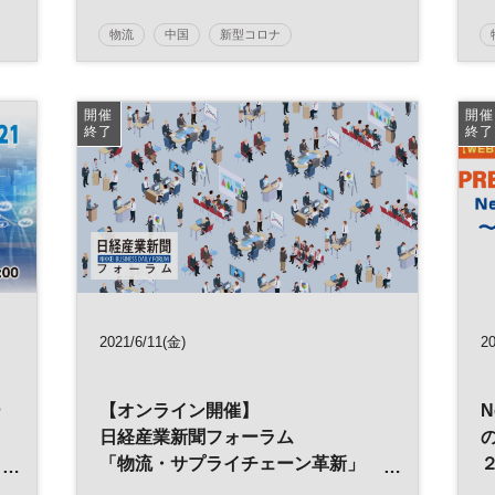
物流
中国
新型コロナ
新型コロナウイルス
国内経済
在庫管理
景気
生産管理
コンプライアンスリスク
開催
開催
終了
終了
企業評価
海外生産
賠償責任
海外拠点
貿易
グローバルビジネス
グローバルリスク
リスク管理
ニューノーマル
データ活用
デジタルトランスフォーメーション
経営
世界経済
リスク
海外進出
2021/6/11(金)
20
リスクマネジメント
グローバル
ー
【オンライン開催】
N
海外展開
製造業
信用リスク
日経産業新聞フォーラム
アメリカ
カントリーリスク
デジタル
「物流・サプライチェーン革新」
DX
サプライチェーン
参加無料
～ニューノーマル時代の強いビジネ