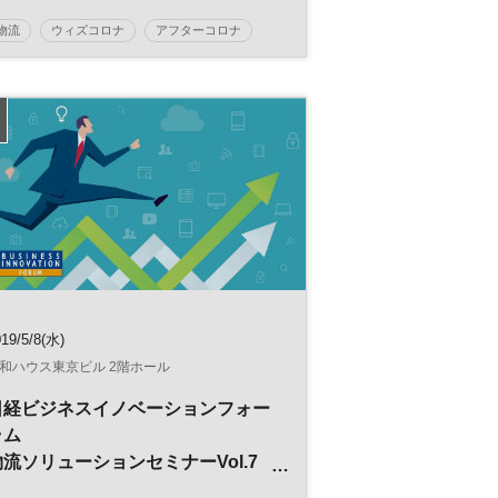
物流
ウィズコロナ
アフターコロナ
ロジスティクス
デジタルトランスフォーメーション
IT
DX
参加無料
日経メッセプレミアム・カンファレンス・シリー
ズ
19/5/8(水)
和ハウス東京ビル 2階ホール
日経ビジネスイノベーションフォー
ラム
物流ソリューションセミナーVol.7
物流の未来 ～ＡＩとＩｏＴが作り