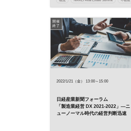
ESG
SDGs
EC
DX
参加無料
開催
終了
2022/1/21（金） 13:00～15:00
日経産業新聞フォーラム
「製造業経営 DX 2021-2022」―ニ
ューノーマル時代の経営判断迅速
化・現場効率化―Day2 （ウェブ
配信1月21日（金）)