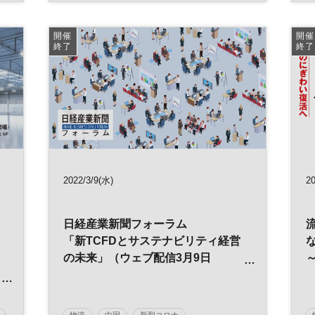
サプライチェーン
参加無料
開催
開催
終了
終了
2022/3/9(水)
2
日経産業新聞フォーラム
「新TCFDとサステナビリティ経営
の未来」（ウェブ配信3月9日
（水）)
物流
中国
新型コロナ