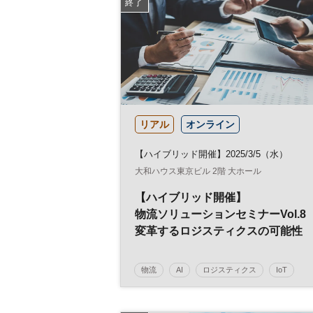
終了
リアル
オンライン
【ハイブリッド開催】2025/3/5（水）
大和ハウス東京ビル 2階 大ホール
【ハイブリッド開催】
物流ソリューションセミナーVol.8
変革するロジスティクスの可能性
物流
AI
ロジスティクス
IoT
ロボット
参加無料