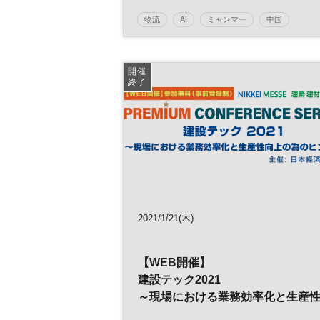
日経産業新聞フォーラム
物流
AI
ミャンマー
中国
新型コロナウイルス
ERM
コロナ
生産管理
海外拠点
貿易
開催
終了
グローバルリスク
リスク管理
BCP
人工知能
経営
IoT
リスク
海外進出
リスクマネジメント
グローバル
海外事業
グローバルリスクマネジメント
米中関係
サプライチェーン
参加無料
2021/1/21(木)
日経産業新聞フォーラム
【WEB開催】
建設テック2021
～現場における業務効率化と生産
向上の為のヒント～