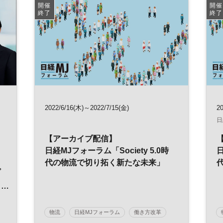
資産形成
不動産投資
不動産活用
開催
開催
終了
終了
ワークスタイル
2022/6/16(木)～2022/7/15(金)
20
日
）
【アーカイブ配信】
日経MJフォーラム「Society 5.0時
日
代の物流で切り拓く新たな未来」
プ
物流
日経MJフォーラム
働き方改革