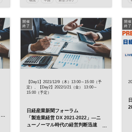
新型コロナウイルス
TCFD
国内経済
在庫管理
景気
生産管理
開催
開催
終了
終了
コンプライアンスリスク
企業評価
海外生産
賠償責任
海外拠点
貿易
グローバルビジネス
グローバルリスク
リスク管理
経営
世界経済
リスク
海外進出
リスクマネジメント
グローバル
海外展開
製造業
【Day1】2021/12/9（木）13:00～15:00（予
2
定）、【Day2】2022/1/21（金） 13:00～
信用リスク
アメリカ
カントリーリスク
15:00（予定）
デジタル
DX
サプライチェーン
日経産業新聞フォーラム
参加無料
日経産業新聞フォーラム
「製造業経営 DX 2021-2022」―ニ
ューノーマル時代の経営判断迅速
化・現場効率化―