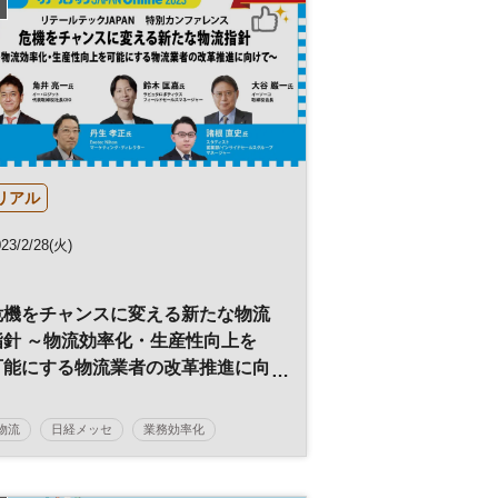
リアル
23/2/28(火)
危機をチャンスに変える新たな物流
指針 ～物流効率化・生産性向上を
可能にする物流業者の改革推進に向
けて～
物流
日経メッセ
業務効率化
生産性向上
リテールテックJAPAN