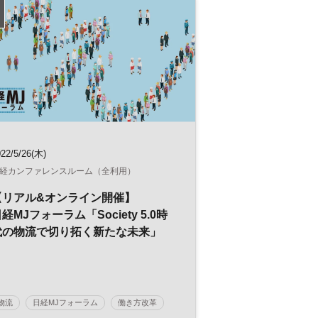
22/5/26(木)
経カンファレンスルーム（全利用）
【リアル&オンライン開催】
経MJフォーラム「Society 5.0時
代の物流で切り拓く新たな未来」
物流
日経MJフォーラム
働き方改革