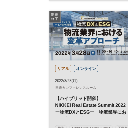
サプライチェーン
日経オンラインセミナー
開催
終了
リアル
オンライン
2022/3/28(月)
日経カンファレンスルーム
【ハイブリッド開催】
NIKKEI Real Estate Summit 2022
ー物流DXとESGー 物流業界にお
ける変革アプローチ
物流
NIKKEI Real Estate Summit
不動産