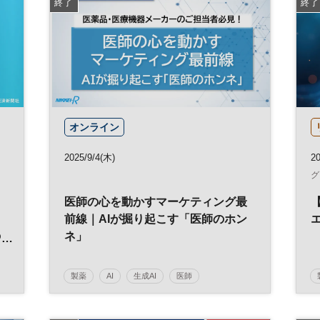
終了
終了
オンライン
2025/9/4(木)
2
グ
医師の心を動かすマーケティング最
前線｜AIが掘り起こす「医師のホン
の
ネ」
製薬
AI
生成AI
医師
メディカル
調査
医療