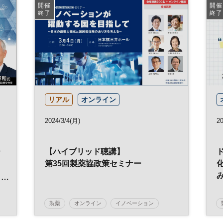
マーケティング
参加無料
ヘルスケア
開催
開催
終了
終了
リアル
オンライン
2024/3/4(月)
20
ー
【ハイブリッド聴講】
ロ
第35回製薬協政策セミナー
考
製薬
オンライン
イノベーション
健康
エコシステム
参加無料