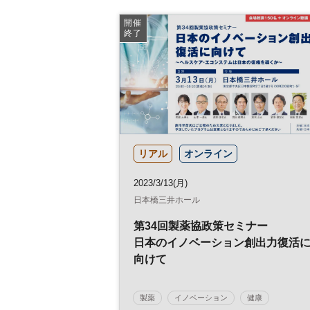
開催
終了
リアル
オンライン
2023/3/13(月)
日本橋三井ホール
第34回製薬協政策セミナー
日本のイノベーション創出力復活
向けて
製薬
イノベーション
健康