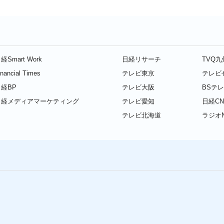
経Smart Work
日経リサーチ
TVQ
inancial Times
テレビ東京
テレビ
経BP
テレビ大阪
BSテ
日経メディアマーケティング
テレビ愛知
日経CN
テレビ北海道
ラジオN