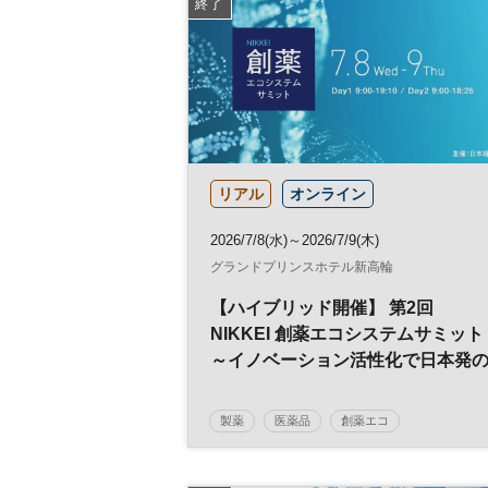
終了
リアル
オンライン
2026/7/8(水)～2026/7/9(木)
グランドプリンスホテル新高輪
【ハイブリッド開催】 第2回
NIKKEI 創薬エコシステムサミット
～イノベーション活性化で日本発
革新的新薬を～
製薬
医薬品
創薬エコ
創薬エコシステム
薬学
製剤