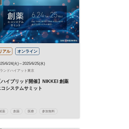
リアル
オンライン
025/6/24(火)～2025/6/25(水)
ランドハイアット東京
【ハイブリッド開催】NIKKEI 創薬
エコシステムサミット
製薬
創薬
医療
参加無料