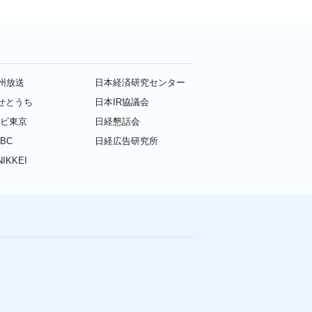
九州放送
日本経済研究センター
せとうち
日本IR協議会
レビ東京
日経懇話会
BC
日経広告研究所
IKKEI