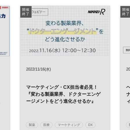
ヘルスケア
開催
開催
終了
終了
2022/11/16(水)
20
マーケティング・CX担当者必見！
『変わる製薬業界、ドクターエンゲ
ージメントをどう進化させるか』
に
製薬
医療
マーケティング
DX