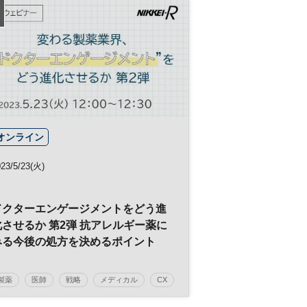
オンライン
23/5/23(火)
ドクターエンゲージメントをどう進
化させるか 第2弾 抗アレルギー薬に
みる今後の処方を決めるポイント
製薬
医師
戦略
メディカル
CX
顧客満足
DX
エンゲージメント