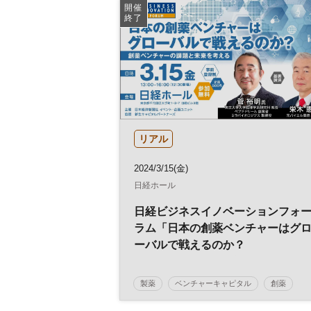
再生医療
医薬産業
薬事政策
創薬
開催
終了
健康
感染症
参加無料
リアル
2024/3/15(金)
日経ホール
日経ビジネスイノベーションフォ
ラム「日本の創薬ベンチャーはグ
ーバルで戦えるのか？
～創薬ベンチャーの課題と未来を
える～」
製薬
ベンチャーキャピタル
創薬
参加無料