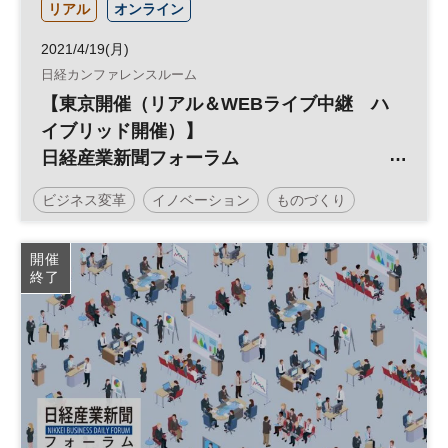
リアル
オンライン
2021/4/19(月)
日経カンファレンスルーム
【東京開催（リアル＆WEBライブ中継 ハ
イブリッド開催）】
日経産業新聞フォーラム
「製造業のフィールドサービス戦略」
ビジネス変革
イノベーション
ものづくり
～製造業DX ものづくりから「コトづく
り」の時代へ～
フィールドサービス
製造業
サービス化
開催
終了
参加無料
日経産業新聞フォーラム