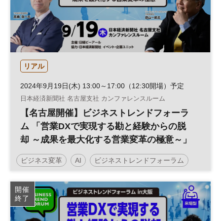
リアル
2024年9月19日(木) 13:00～17:00（12:30開場）予定
日本経済新聞社 名古屋支社 カンファレンスルーム
【名古屋開催】ビジネストレンドフォーラ
ム 「営業DXで実現する勘と経験からの脱
却 ～成果を最大化する営業変革の極意～」
ビジネス変革
AI
ビジネストレンドフォーラム
営業力
営業戦略
データ活用
働き方改革
開催
終了
営業支援
テクノロジー
生産性向上
営業改革