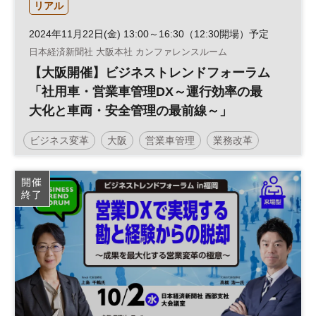
リアル
2024年11月22日(金) 13:00～16:30（12:30開場）予定
日本経済新聞社 大阪本社 カンファレンスルーム
【大阪開催】ビジネストレンドフォーラム
「社用車・営業車管理DX～運行効率の最
大化と車両・安全管理の最前線～」
ビジネス変革
大阪
営業車管理
業務改革
安全管理
運行管理
ビジネストレンドフォーラム
開催
終了
社用車管理
営業戦略
働き方改革
営業支援
生産性向上
組織
DX