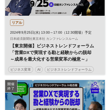
リアル
2024年9月25日(水) 13:00～17:00（12:30開場）予定
日本経済新聞社東京本社 カンファレンスルーム
【東京開催】ビジネストレンドフォーラム
「営業DXで実現する勘と経験からの脱却
～成果を最大化する営業変革の極意～」
ビジネス変革
AI
ビジネストレンドフォーラム
営業力
営業戦略
データ活用
働き方改革
開催
終了
営業支援
テクノロジー
生産性向上
営業改革
組織
営業
セールス
DX
営業変革