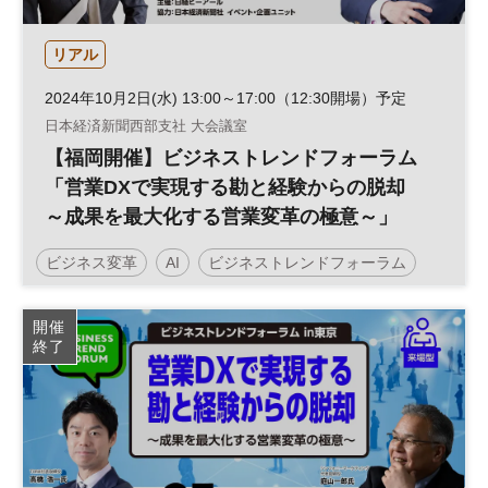
リアル
2024年10月2日(水) 13:00～17:00（12:30開場）予定
日本経済新聞西部支社 大会議室
【福岡開催】ビジネストレンドフォーラム
「営業DXで実現する勘と経験からの脱却
～成果を最大化する営業変革の極意～」
ビジネス変革
AI
ビジネストレンドフォーラム
営業力
営業戦略
データ活用
働き方改革
開催
終了
営業支援
テクノロジー
生産性向上
営業改革
組織
営業
セールス
DX
営業変革