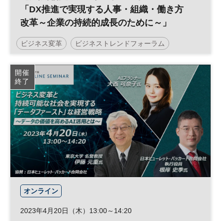
「DX推進で実現する人事・組織・働き方
改革～企業の持続的成長のために～」
ビジネス変革
ビジネストレンドフォーラム
従業員エンゲージメント
人的資本経営
働き方改革
開催
終了
人事
テクノロジー
人材活用
組織
DX
オンライン
2023年4月20日（木）13:00～14:20