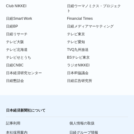
Club NIKKEI
日経ウーマノミクス・プロジェク
ト
日経Smart Work
Financial Times
日経BP
日経メディアマーケティング
日経リサーチ
テレビ東京
テレビ大阪
テレビ愛知
テレビ北海道
TVQ九州放送
テレビせとうち
BSテレビ東京
日経CNBC
ラジオNIKKEI
日本経済研究センター
日本IR協議会
日経懇話会
日経広告研究所
日本経済新聞社について
記事利用
個人情報の取扱
本社採用案内
日経グループ情報