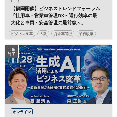
1 6F）
【福岡開催】ビジネストレンドフォーラム
「社用車・営業車管理DX～運行効率の最
大化と車両・安全管理の最前線～」
ビジネス変革
大阪
営業車管理
業務改革
安全管理
運行管理
ビジネストレンドフォーラム
開催
終了
社用車管理
営業戦略
働き方改革
営業支援
生産性向上
組織
DX
オンライン