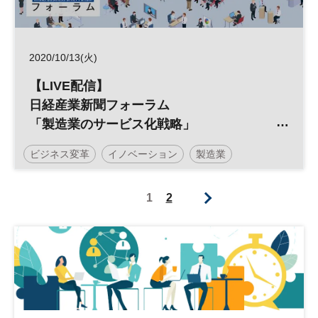
2020/10/13(火)
【LIVE配信】
日経産業新聞フォーラム
「製造業のサービス化戦略」
～コロナ禍における製造業復興の道しるべ
ビジネス変革
イノベーション
製造業
～
サービス化
参加無料
1
2