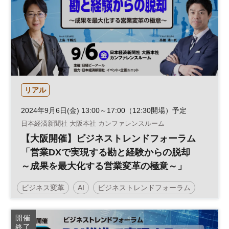
組織
営業
セールス
DX
営業変革
リアル
2024年9月6日(金) 13:00～17:00（12:30開場）予定
日本経済新聞社 大阪本社 カンファレンスルーム
【大阪開催】ビジネストレンドフォーラム
「営業DXで実現する勘と経験からの脱却
～成果を最大化する営業変革の極意～」
ビジネス変革
AI
ビジネストレンドフォーラム
営業力
営業戦略
データ活用
働き方改革
開催
終了