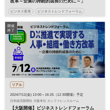
改革～企業の持続的成長のために～」
ビジネス変革
ビジネストレンドフォーラム
従業員エンゲージメント
人的資本経営
働き方改革
開催
終了
人事
テクノロジー
人材活用
組織
DX
リアル
2024/7/12(金) 13:00～16:25（12:30開場）予定
日本経済新聞社 大阪本社 カンファレンスルーム
【大阪開催】ビジネストレンドフォーラム