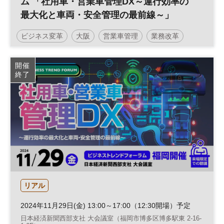
ム 「社用車・営業車管理DX～運行効率の
最大化と車両・安全管理の最前線～」
ビジネス変革
大阪
営業車管理
業務改革
安全管理
運行管理
ビジネストレンドフォーラム
開催
終了
社用車管理
営業戦略
働き方改革
営業支援
生産性向上
組織
DX
リアル
2024年11月29日(金) 13:00～17:00（12:30開場）予定
日本経済新聞西部支社 大会議室（福岡市博多区博多駅東 2-16-