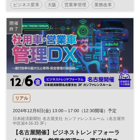
ビジネス変革
大阪
営業車管理
業務改革
安全管理
運行管理
ビジネストレンドフォーラム
開催
終了
社用車管理
営業戦略
働き方改革
営業支援
生産性向上
組織
DX
リアル
2024年12月6日(金) 13:00～17:00（12:30開場）予定
日本経済新聞社 名古屋支社 カンファレンスルーム（名古屋市
中区栄4-16-33 3F）
【名古屋開催】ビジネストレンドフォーラ