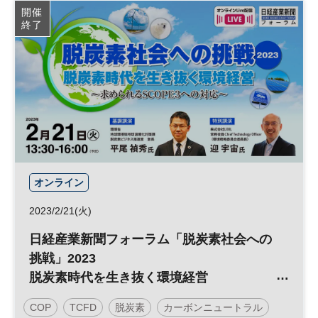
開催
終了
オンライン
2023/2/21(火)
日経産業新聞フォーラム「脱炭素社会への
挑戦」2023
脱炭素時代を生き抜く環境経営
～求められるSCOPE３への対応～【オン
COP
TCFD
脱炭素
カーボンニュートラル
ラインLive配信】