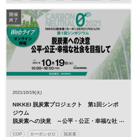
スタートアップ
気候変動
オープンイノベーション
開催
終了
ベンチャー
2021/10/19(火)
NIKKEI 脱炭素プロジェクト 第1回シンポ
ジウム
脱炭素への決意 ～公平・公正・幸福な社
会を目指して～
COP
カーボンゼロ
脱炭素