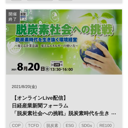
カーボンニュートラル
参加無料
開催
終了
2021/8/20(金)
【オンラインLive配信】
日経産業新聞フォーラム
「脱炭素社会への挑戦」脱炭素時代を生き
抜く環境経営
COP
TCFD
脱炭素
ESG
SDGs
RE100