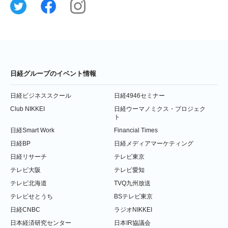
日経グループのイベント情報
日経ビジネススクール
日経4946セミナー
Club NIKKEI
日経ウーマノミクス・プロジェク
ト
日経Smart Work
Financial Times
日経BP
日経メディアマーケティング
日経リサーチ
テレビ東京
テレビ大阪
テレビ愛知
テレビ北海道
TVQ九州放送
テレビせとうち
BSテレビ東京
日経CNBC
ラジオNIKKEI
日本経済研究センター
日本IR協議会