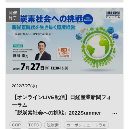
エネルギー
ESG
SDGs
太陽光発電
RE100
開催
終了
参加無料
日経産業新聞フォーラム
2022/7/27(水)
【オンラインLIVE配信】日経産業新聞フォ
ーラム
「脱炭素社会への挑戦」2022Summer
脱炭素時代を生き抜く環境経営 ～求められ
COP
TCFD
脱炭素
カーボンニュートラル
るSCOPE３への対応～