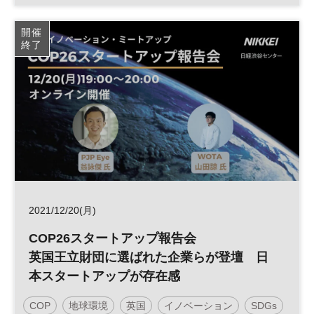
カーボンニュートラル
サステナブル
ESG
開催
終了
SDGs
太陽光発電
RE100
参加無料
日経産業新聞フォーラム
2021/12/20(月)
COP26スタートアップ報告会
英国王立財団に選ばれた企業らが登壇 日
本スタートアップが存在感
COP
地球環境
英国
イノベーション
SDGs