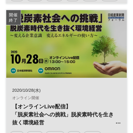
～変える企業意識 変えるエネルギーの使
い方～
参加無料
日経産業新聞フォーラム
開催
終了
2020/10/28(水)
オンライン開催
【オンラインLive配信】
「脱炭素社会への挑戦」脱炭素時代を生き
抜く環境経営
～変える企業意識 変えるエネルギーの使