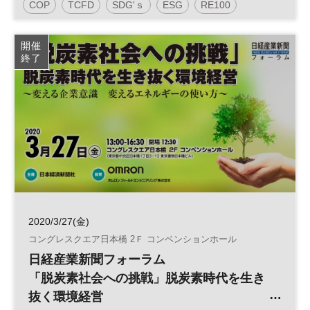
COP
TCFD
SDG'ｓ
ESG
RE100
い方～
参加無料
日経産業新聞フォーラム
開催
終了
2020/3/27(金)
コングレスクエア日本橋 2Ｆ コンベンションホール
日経産業新聞フォーラム
「脱炭素社会への挑戦」脱炭素時代を生き
抜く環境経営