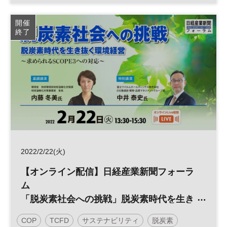
エネルギー
ESG
SDGs
太陽光発電
RE100
開催
終了
参加無料
日経産業新聞フォーラム
2022/2/22(火)
【オンライン配信】日経産業新聞フォーラ
ム
「脱炭素社会への挑戦」脱炭素時代を生き
抜く環境経営
COP
TCFD
サステナビリティ
脱炭素