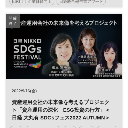
ESG
企業価値向上
日経統合報告書アワード
ガバナンス
統合報告書
投資
IR
参加無料
開催
終了
2022/9/16(金)
資産運用会社の未来像を考えるプロジェク
ト「資産運用の深化 ESG投資の行方」＜
日経 大丸有 SDGsフェス2022 AUTUMN＞