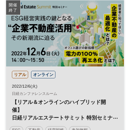
開催
終了
リアル
オンライン
2022/12/6(火)
日経カンファレンスルーム
【リアル＆オンラインのハイブリッド開
催】
日経リアルエステートサミット 特別セミナ
ー
ESG
不動産
経営戦略
参加無料