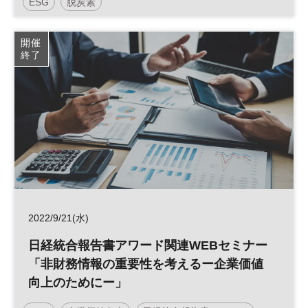
ESG
脱炭素
開催
終了
2022/9/21(水)
日経統合報告書アワード関連WEBセミナー
「非財務情報の重要性を考えるー企業価値
向上のためにー」