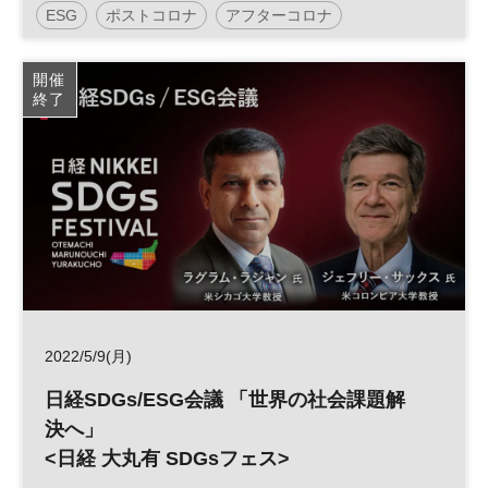
ESG
ポストコロナ
アフターコロナ
日経SDGsフェス
金融
SDGs
ESG投資
開催
終了
資産運用
参加無料
2022/5/9(月)
日経SDGs/ESG会議 「世界の社会課題解
決へ」
<日経 大丸有 SDGsフェス>