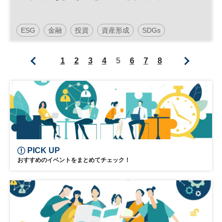
ESG
金融
投資
資産形成
SDGs
ESG投資
参加無料
1
2
3
4
5
6
7
8
PICK UP
おすすめのイベントをまとめてチェック！