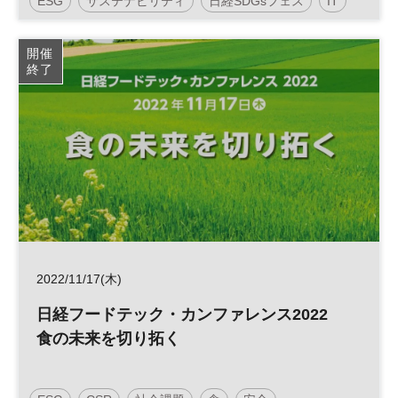
ESG
サステナビリティ
日経SDGsフェス
IT
SDGs
デジタル
開催
終了
2022/11/17(木)
日経フードテック・カンファレンス2022
食の未来を切り拓く