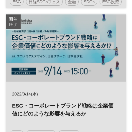
ESG
日経SDGsフェス
金融
SDGs
ESG投資
資産運用
開催
終了
2022/9/14(水)
ESG・コーポレートブランド戦略は企業価
値にどのような影響を与えるか