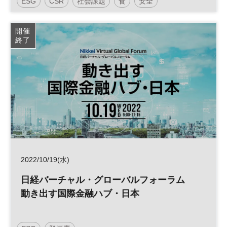
ESG
CSR
社会課題
食
安全
フードテック
参加無料
開催
終了
2022/10/19(水)
日経バーチャル・グローバルフォーラム
動き出す国際金融ハブ・日本