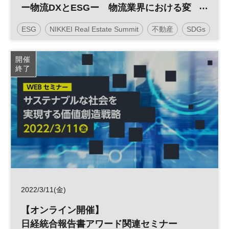
ー物流DXとESGー 物流業界における変
革アプローチ
ESG
NIKKEI Real Estate Summit
不動産
SDGs
EC
物流
DX
参加無料
開催
終了
2022/3/11(金)
【オンライン開催】
日経統合報告書アワード関連セミナー