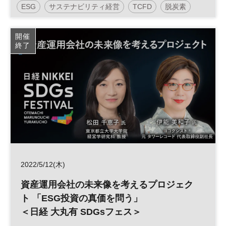
ESG
サステナビリティ経営
TCFD
脱炭素
カーボンニュートラル
サステナブル
SDGs
開催
終了
参加無料
2022/5/12(木)
資産運用会社の未来像を考えるプロジェク
ト 「ESG投資の真価を問う」
＜日経 大丸有 SDGsフェス＞