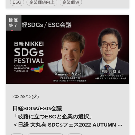
ESG
企業価値向上
企業価値
開催
終了
2022/9/13(火)
日経SDGs/ESG会議
「岐路に立つESGと企業の選択」
＜日経 大丸有 SDGsフェス2022 AUTUMN
＞