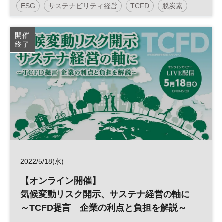
ESG
サステナビリティ経営
TCFD
脱炭素
カーボンニュートラル
サステナブル
SDGs
開催
終了
参加無料
2022/5/18(水)
【オンライン開催】
気候変動リスク開示、サステナ経営の軸に
～TCFD提言 企業の利点と負担を解説～