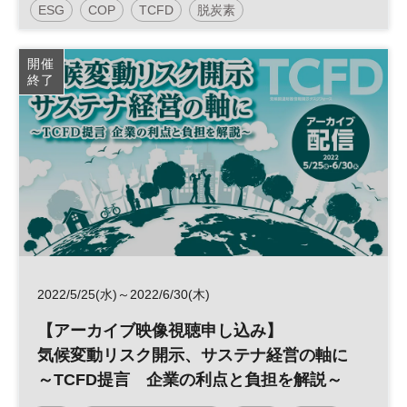
ESG
COP
TCFD
脱炭素
るSCOPE３への対応～
カーボンニュートラル
エネルギー
SDGs
開催
終了
太陽光発電
RE100
参加無料
日経産業新聞フォーラム
2022/5/25(水)～2022/6/30(木)
【アーカイブ映像視聴申し込み】
気候変動リスク開示、サステナ経営の軸に
～TCFD提言 企業の利点と負担を解説～