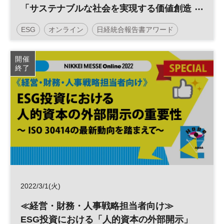
「サステナブルな社会を実現する価値創造
戦略」
ESG
オンライン
日経統合報告書アワード
統合報告書
投資
IR
参加無料
開催
終了
2022/3/1(火)
≪経営・財務・人事戦略担当者向け≫
ESG投資における「人的資本の外部開示」