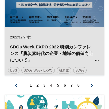
2022/12/7(水)
SDGs Week EXPO 2022 特別カンファレ
ンス「脱炭素時代の企業・地域の価値向上
について」
ESG
SDGs Week EXPO
脱炭素
SDGs
デジタル
DX
参加無料
1
2
3
4
5
6
7
8