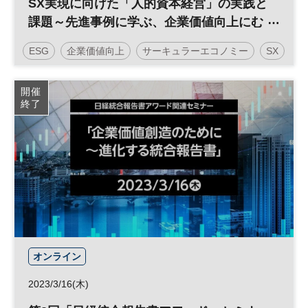
SX実現に向けた「人的資本経営」の実践と
課題～先進事例に学ぶ、企業価値向上にむ
けた取り組みとは～
ESG
企業価値向上
サーキュラーエコノミー
SX
グリーントランスフォーメーション
持続可能性
開催
終了
社会課題
人的資本経営
GX
サステナビリティ
サステナブル
投資
企業活動
日経オンラインセミナー
オンライン
2023/3/16(木)