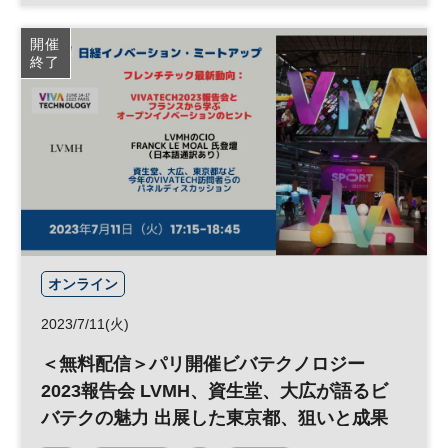
企業価値
経営戦略
開催
終了
オンライン
2023/7/11(火)
＜無料配信＞パリ開催ビバテクノロジー
2023報告会 LVMH、資生堂、大広が語るビ
バテクの魅力 出展した東京都、狙いと成果