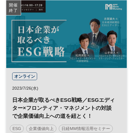
開催
終了
オンライン
2023/7/26(水)
日本企業が取るべきESG戦略／ESGエディ
ター×フロンティア・マネジメントの対談
で企業価値向上への道を紐とく！
ESG
企業価値向上
日経MM情報活用セミナー