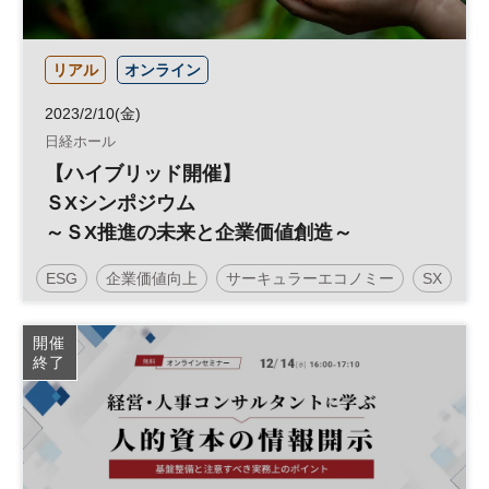
リアル
オンライン
2023/2/10(金)
日経ホール
【ハイブリッド開催】
ＳXシンポジウム
～ＳX推進の未来と企業価値創造～
ESG
企業価値向上
サーキュラーエコノミー
SX
グリーントランスフォーメーション
持続可能性
開催
終了
社会課題
GX
サステナビリティ
サステナブル
投資
参加無料
企業活動