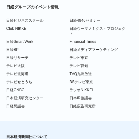
日経グループのイベント情報
日経ビジネススクール
日経4946セミナー
Club NIKKEI
日経ウーマノミクス・プロジェク
ト
日経Smart Work
Financial Times
日経BP
日経メディアマーケティング
日経リサーチ
テレビ東京
テレビ大阪
テレビ愛知
テレビ北海道
TVQ九州放送
テレビせとうち
BSテレビ東京
日経CNBC
ラジオNIKKEI
日本経済研究センター
日本IR協議会
日経懇話会
日経広告研究所
日本経済新聞社について