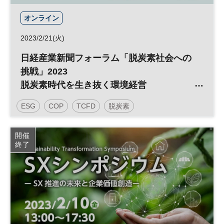
オンライン
2023/2/21(火)
日経産業新聞フォーラム「脱炭素社会への
挑戦」2023
脱炭素時代を生き抜く環境経営
～求められるSCOPE３への対応～【オン
ESG
COP
TCFD
脱炭素
ラインLive配信】
カーボンニュートラル
エネルギー
SDGs
開催
終了
太陽光発電
RE100
参加無料
日経産業新聞フォーラム