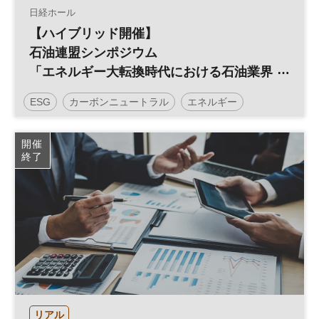
日経ホール
【ハイブリッド開催】
石油連盟シンポジウム
「エネルギー大転換時代における石油業界
の取り組み」～スムーズな移行とエネルギ
ESG
カーボンニュートラル
エネルギー
ーの安定供給を両立するために～
参加無料
開催
終了
リアル