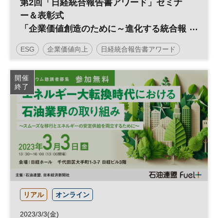
第2回「日経統合報告書アワード」セミナ
ー＆表彰式
「企業価値創造のために～進化する統合報
告書」
ESG
企業価値向上
日経統合報告書アワード
統合報告書
投資
IR
参加無料
開催
終了
リアル
オンライン
2023/3/3(金)