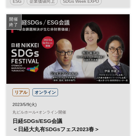
ESG
企業価値向上
SDGs Week EXPO
社会課題
サステナビリティ
企業価値
脱炭素
開催
終了
カーボンニュートラル
サステナブル
投資
経営戦略
SDGs
再生可能エネルギー
ESG投資
参加無料
日経メッセプレミアム・カンファレンス・シリーズ
プレミアム・カンファレンス・シリーズ
リアル
オンライン
2023/5/9(火)
丸ビルホール+オンライン開催
日経SDGs/ESG会議
＜日経大丸有SDGsフェス2023春＞