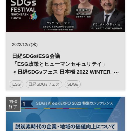
2022/12/7(水)
日経SDGs/ESG会議
「ESG政策とヒューマンセキュリテイ」
＜日経SDGsフェス 日本橋 2022 WINTER
＞
ESG
日経SDGsフェス
SDGs
開催
終了