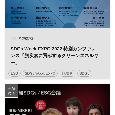
2022/12/8(木)
SDGs Week EXPO 2022 特別カンファレ
ンス「脱炭素に貢献するクリーンエネルギ
ー」
ESG
SDGs Week EXPO
脱炭素
SDGs
デジタル
DX
参加無料
開催
終了