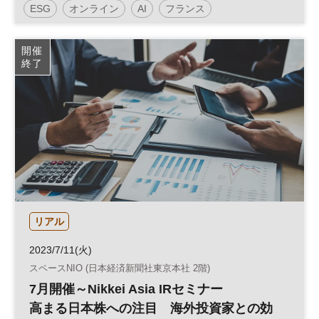
ESG
オンライン
AI
フランス
ビバテクノロジー
平日夕方開催
オンライン講座
開催
終了
日経イノベーション・ミートアップ
イノベーション
デジタルトランスフォーメーション
人工知能
経営
SDGs
テクノロジー
スタートアップ
新規事業
フレンチテック
デジタル
パリ
DX
参加無料
オープンイノベーション
ベンチャー
リアル
2023/7/11(火)
スペースNIO (日本経済新聞社東京本社 2階)
7月開催～Nikkei Asia IRセミナー
高まる日本株への注目 海外投資家との効