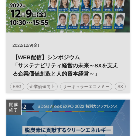
2022/12/9(金)
【WEB配信】シンポジウム
「サステナビリティ経営の未来～SXを支え
る企業価値創造と人的資本経営～」
ESG
企業価値向上
サーキュラーエコノミー
SX
グリーントランスフォーメーション
持続可能性
開催
終了
社会課題
人的資本経営
GX
サステナビリティ
サステナブル
投資
参加無料
企業活動