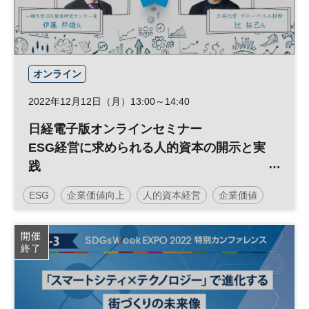
オンライン
2022年12月12日（月）13:00～14:40
日経電子版オンラインセミナー
ESG経営に求められる人的資本の開示と実
践
～人材戦略を持続的な企業価値向上につな
ESG
企業価値向上
人的資本経営
企業価値
げる新たな経営視点とは～
経営
経営戦略
人材戦略
開催
終了
日経オンラインセミナー