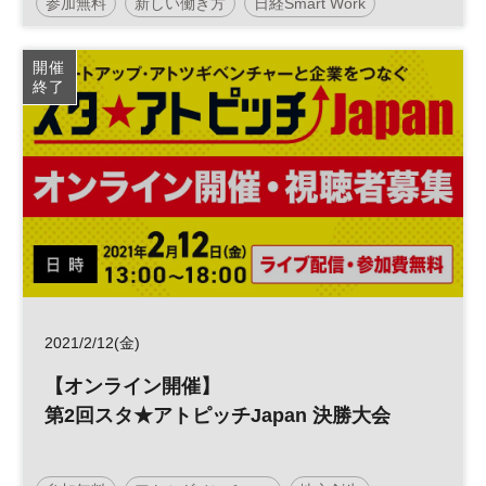
参加無料
新しい働き方
日経Smart Work
テレワーク
開催
終了
2021/2/12(金)
【オンライン開催】
第2回スタ★アトピッチJapan 決勝大会