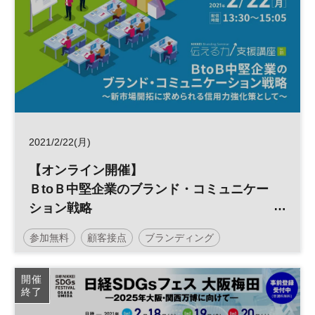
2021/2/22(月)
【オンライン開催】
ＢtoＢ中堅企業のブランド・コミュニケー
ション戦略
～新市場開拓に求められる信用力強化策と
参加無料
顧客接点
ブランディング
して～
開催
終了