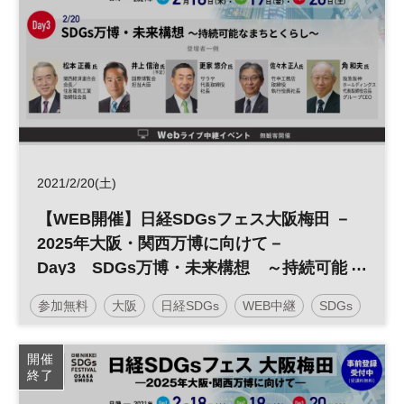
2021/2/20(土)
【WEB開催】日経SDGsフェス大阪梅田 －
2025年大阪・関西万博に向けて－
Day3 SDGs万博・未来構想 ～持続可能
なまちとくらし～
参加無料
大阪
日経SDGs
WEB中継
SDGs
開催
終了