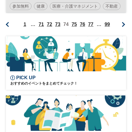
参加無料
健康
医療・介護マネジメント
不動産
医療
日経健康セミナー
不動産活用
介護
1
…
71
72
73
74
75
76
77
…
99
病院経営
診療報酬
土日祝開催
PICK UP
おすすめのイベントをまとめてチェック！