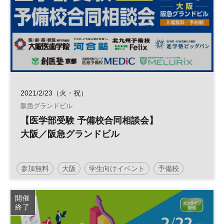
2021/2/23（火・祝）
阪急グランドビル
【医学部受験 予備校合同相談会】
大阪／阪急グランドビル
参加無料
大阪
学生向けイベント
予備校
受験
塾
医療
医学部
大学
進学
開催
終了
土日祝開催