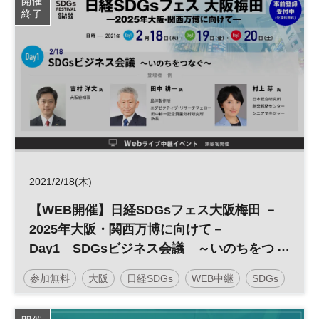
開催
終了
2021/2/18(木)
【WEB開催】日経SDGsフェス大阪梅田 －
2025年大阪・関西万博に向けて－
Day1 SDGsビジネス会議 ～いのちをつ
なぐ～
参加無料
大阪
日経SDGs
WEB中継
SDGs