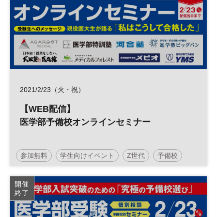
2021/2/23（火・祝）
【WEB配信】
医学部予備校オンラインセミナー
参加無料
学生向けイベント
Z世代
予備校
受験
塾
医療
医学部
大学
進学
開催
終了
土日祝開催