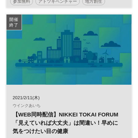
参加無料
アトツギベンチャー
地方創生
事業承継
投資
スタートアップ
開催
終了
2021/2/11(木)
ウインクあいち
【WEB同時配信】NIKKEI TOKAI FORUM
「見えていれば大丈夫」は間違い！早めに
気をつけたい目の健康