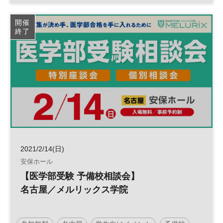
文書電子化
業務効率化
デジタル
ペーパーレス
開催
終了
日経産業新聞フォーラム
2021/2/14(日)
安保ホール
【医学部受験 予備校相談会】
名古屋／メルリックス学院