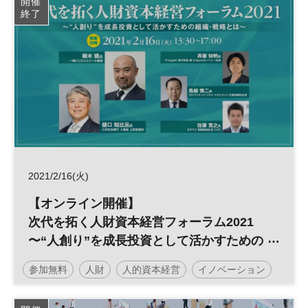
開催
終了
2021/2/16(火)
【オンライン開催】
次代を拓く人財資本経営フォーラム2021
〜“人創り”を成長投資として活かすための
組織・戦略とは〜
参加無料
人財
人的資本経営
イノベーション