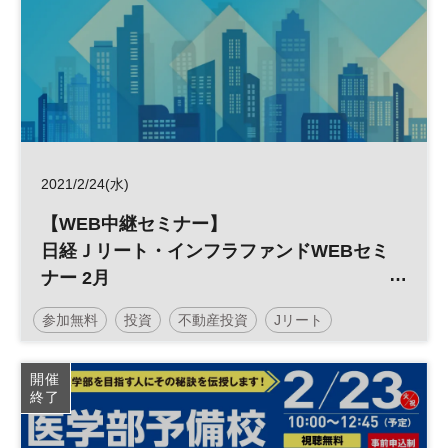
2021/2/24(水)
【WEB中継セミナー】
日経Ｊリート・インフラファンドWEBセミ
ナー 2月
～いま注目の投資法人が登壇！
参加無料
投資
不動産投資
Jリート
インフラファンド
平日夜開催
開催
終了