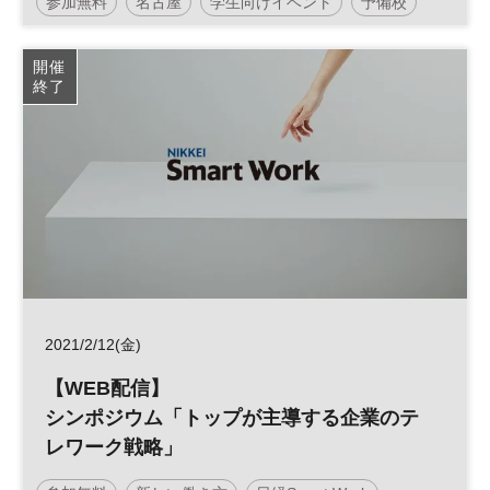
参加無料
名古屋
学生向けイベント
予備校
受験
塾
医療
医学部
大学
進学
開催
終了
土日祝開催
2021/2/12(金)
【WEB配信】
シンポジウム「トップが主導する企業のテ
レワーク戦略」