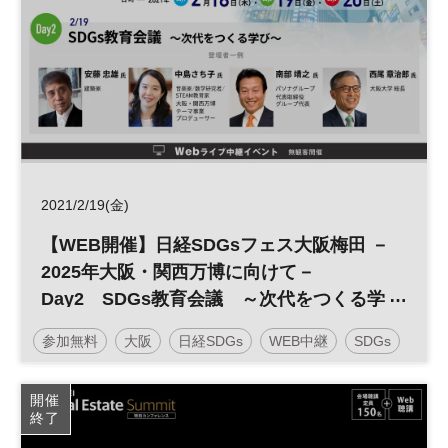
2021/2/19(金)
【WEB開催】日経SDGsフェス大阪梅田 －
2025年大阪・関西万博に向けて－
Day2 SDGs教育会議 ～次代をつくる学
び～
参加無料
大阪
日経SDGs
WEB中継
SDGs
開催
終了