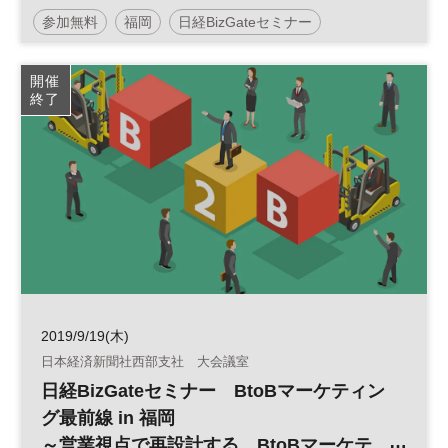
率化～
参加無料
福岡
日経BizGateセミナー
働き方改革
テレワーク
業務効率化
生産性向上
開催
終了
営業支援システム
RPA
ビジネスチャット
2019/9/19(木)
日本経済新聞社西部支社 大会議室
日経BizGateセミナー BtoBマーケティン
グ最前線 in 福岡
～営業視点で再設計する、BtoBマーケテ