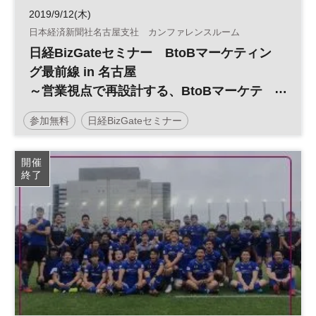
2019/9/12(木)
日本経済新聞社名古屋支社 カンファレンスルーム
日経BizGateセミナー BtoBマーケティン
グ最前線 in 名古屋
～営業視点で再設計する、BtoBマーケテ
ィング活動の現在地～
参加無料
日経BizGateセミナー
デジタルマーケティング
BtoBマーケティング
開催
終了