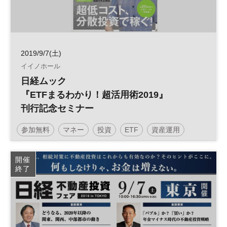
2019/9/7(土)
イイノホール
日経ムック
『ETFまるわかり！超活用術2019』
刊行記念セミナー
参加無料
マネー
投資
ETF
資産運用
土日祝開催
開催
終了