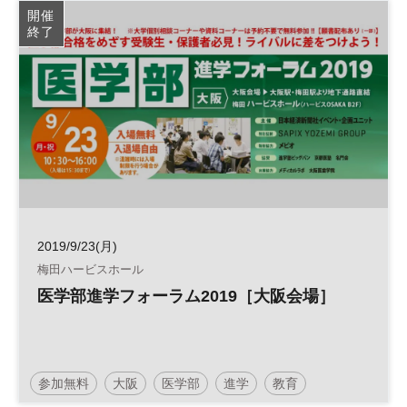
開催
終了
2019/9/23(月)
梅田ハービスホール
医学部進学フォーラム2019［大阪会場］
参加無料
大阪
医学部
進学
教育