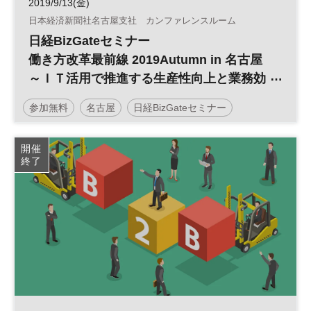
2019/9/13(金)
日本経済新聞社名古屋支社 カンファレンスルーム
日経BizGateセミナー
働き方改革最前線 2019Autumn in 名古屋
～ＩＴ活用で推進する生産性向上と業務効
率化～
参加無料
名古屋
日経BizGateセミナー
働き方改革
テレワーク
業務効率化
生産性向上
開催
終了
営業支援システム
RPA
ビジネスチャット