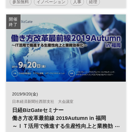
参加無料
イノベーション
人事
経理
日経産業新聞フォーラム
開催
終了
2019/9/20(金)
日本経済新聞社西部支社 大会議室
日経BizGateセミナー
働き方改革最前線 2019Autumn in 福岡
～ＩＴ活用で推進する生産性向上と業務効