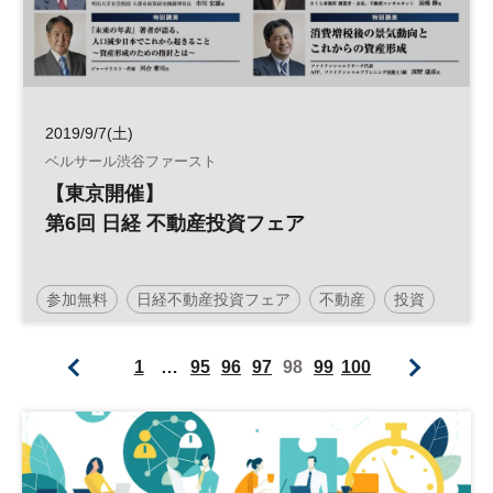
2019/9/7(土)
ベルサール渋谷ファースト
【東京開催】
第6回 日経 不動産投資フェア
参加無料
日経不動産投資フェア
不動産
投資
人生100年時代
土日祝開催
1
…
95
96
97
98
99
100