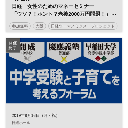
日経 女性のためのマネーセミナー
「ウソ？！ホント？老後2000万円問題！」
～令和時代のマネープランで対策を～
参加無料
大阪
日経ウーマノミクス・プロジェクト
マネープラン
老後
平日夜開催
開催
終了
2019年9月16日（月・祝）
日経ホール