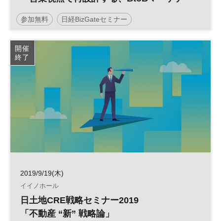
ィング活動の現在地～
参加無料
日経BizGateセミナー
デジタルマーケティング
BtoBマーケティング
開催
終了
2019/9/19(木)
イイノホール
日土地CRE戦略セミナー2019
「不動産 “新” 戦略論」