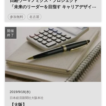
日経ウーマノミクス・プロジェクト
「未来のリーダーを目指す キャリアデザイ
ン講演会 vol.12」
参加無料
名古屋
日経ウーマノミクス・プロジェクト
キャリア
女性
開催
終了
平日夜開催
2019/9/18(水)
日本経済新聞社大阪本社
【大阪】