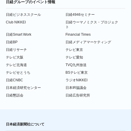
日経グループのイベント情報
日経ビジネススクール
日経4946セミナー
Club NIKKEI
日経ウーマノミクス・プロジェク
ト
日経Smart Work
Financial Times
日経BP
日経メディアマーケティング
日経リサーチ
テレビ東京
テレビ大阪
テレビ愛知
テレビ北海道
TVQ九州放送
テレビせとうち
BSテレビ東京
日経CNBC
ラジオNIKKEI
日本経済研究センター
日本IR協議会
日経懇話会
日経広告研究所
日本経済新聞社について