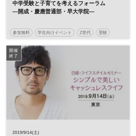
中学受験と子育てを考えるフォーラム
―開成・慶應普通部・早大学院―
参加無料
学生向けイベント
Z世代
受験
教育
中学受験
子育て
土日祝開催
開催
終了
2019/9/14(土)