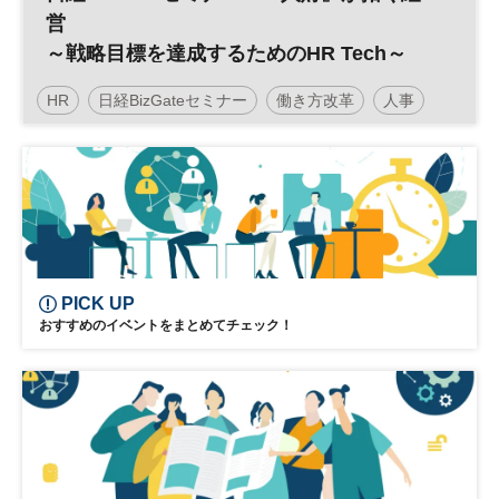
営
～戦略目標を達成するためのHR Tech～
HR
日経BizGateセミナー
働き方改革
人事
経営者
総務
HRTech
PICK UP
おすすめのイベントをまとめてチェック！