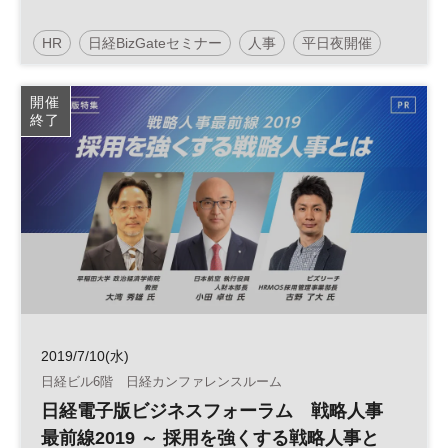
HR
日経BizGateセミナー
人事
平日夜開催
新卒人材
開催
終了
2019/7/10(水)
日経ビル6階 日経カンファレンスルーム
日経電子版ビジネスフォーラム 戦略人事
最前線2019 ～ 採用を強くする戦略人事と