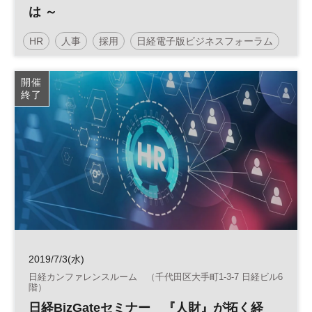
は ～
HR
人事
採用
日経電子版ビジネスフォーラム
開催
終了
2019/7/3(水)
日経カンファレンスルーム （千代田区大手町1-3-7 日経ビル6
階）
日経BizGateセミナー 『人財』が拓く経