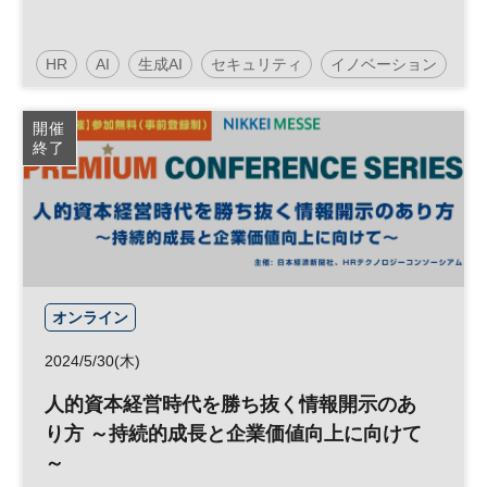
HR
AI
生成AI
セキュリティ
イノベーション
人工知能
テクノロジー
情報セキュリティ
開催
終了
展示会
DX
参加無料
オンライン
2024/5/30(木)
人的資本経営時代を勝ち抜く情報開示のあ
り方 ～持続的成長と企業価値向上に向けて
～