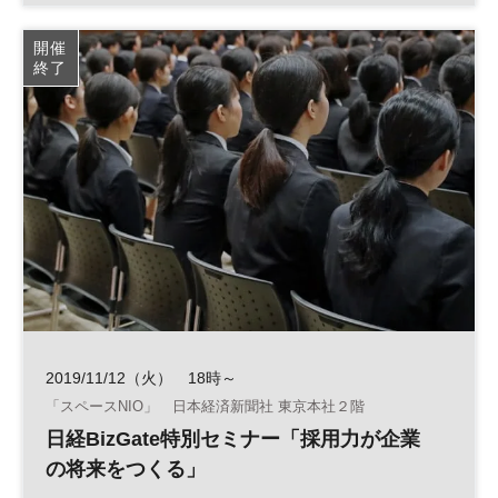
DX
参加無料
開催
終了
2019/11/12（火） 18時～
「スペースNIO」 日本経済新聞社 東京本社２階
日経BizGate特別セミナー「採用力が企業
の将来をつくる」