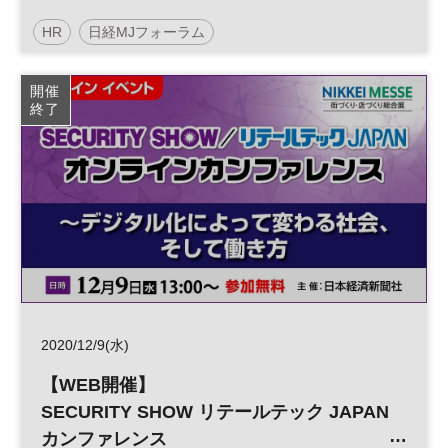
HR
日経MJフォーラム
デジタルトランスフォーメーション
人事
人材
開催
終了
組織
DX
参加無料
2020/12/9(水)
【WEB開催】
SECURITY SHOW リテールテック JAPAN
カンファレンス