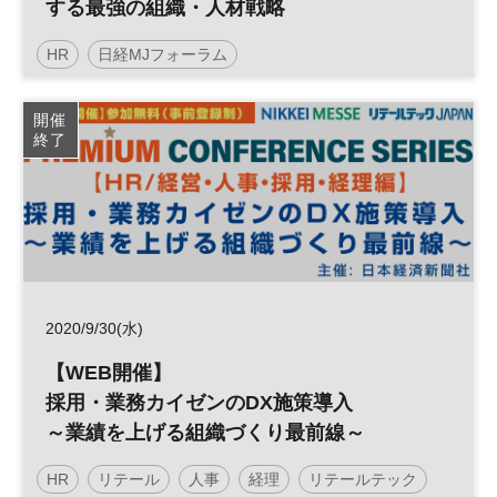
する最強の組織・人材戦略
HR
日経MJフォーラム
デジタルトランスフォーメーション
人事
人材
開催
終了
組織
DX
参加無料
2020/9/30(水)
【WEB開催】
採用・業務カイゼンのDX施策導入
～業績を上げる組織づくり最前線～
HR
リテール
人事
経理
リテールテック