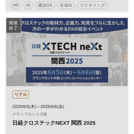
HR
AI
建設DX
生成AI
リスキリング
製造業DX
経営戦略
人材育成
情報セキュリティ
開催
終了
DX
参加無料
リアル
2025/6/5(木)～2025/6/6(金)
グランフロント大阪
日経クロステックNEXT 関西 2025