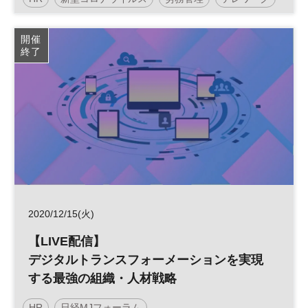
人事
テクノロジー
採用
HRテック
HRTech
開催
終了
日経オンラインセミナー
2020/12/15(火)
【LIVE配信】
デジタルトランスフォーメーションを実現
する最強の組織・人材戦略
HR
日経MJフォーラム