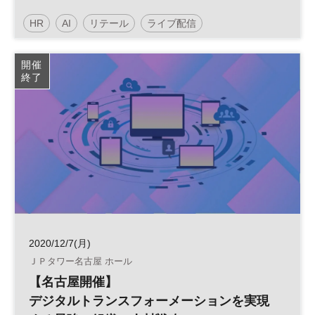
～デジタル化によって変わる社会、そして
HR
AI
リテール
ライブ配信
働き方
デジタルトランスフォーメーション
人工知能
IoT
開催
終了
リテールテック
DX
参加無料
2020/12/7(月)
ＪＰタワー名古屋 ホール
【名古屋開催】
デジタルトランスフォーメーションを実現