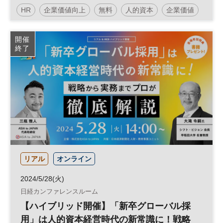
HR
企業価値向上
無料
人的資本
企業価値
DX
日経プレミアム・カンファレンス・シリーズ
開催
終了
リアル
オンライン
2024/5/28(火)
日経カンファレンスルーム
【ハイブリッド開催】「新卒グローバル採
用」は人的資本経営時代の新常識に！戦略