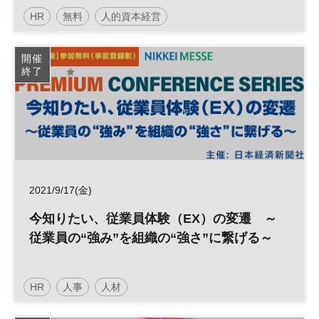
HR
無料
人的資本経営
日経プレミアム・カンファレンス・シリーズ
開催
終了
2021/9/17(金)
今知りたい、従業員体験（EX）の変遷 ～
従業員の“強み”を組織の“強さ”に繋げる～
HR
人事
人材
日経メッセプレミアム・カンファレンス・シリーズ