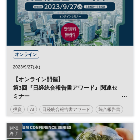
オンライン
2023/9/27(水)
【オンライン開催】
第3回『日経統合報告書アワード』関連セ
ミナー
『統合報告書 2.0時代へ』
投資
AI
日経統合報告書アワード
統合報告書
サステナビリティ
企業価値
アワード
人工知能
開催
終了
IR
参加無料