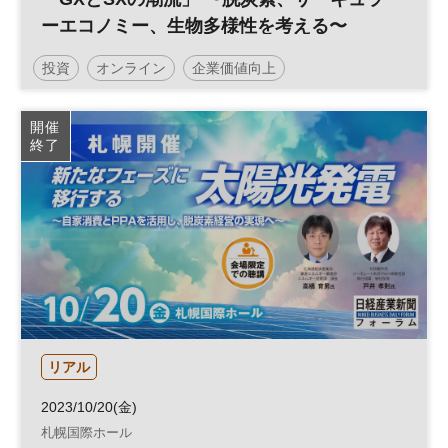
ーエコノミー、生物多様性を考える〜
投資
オンライン
企業価値向上
サーキュラーエコノミー
情報収集
SX
開催
終了
グリーントランスフォーメーション
持続可能性
社会課題
GX
サステナビリティ
企業価値
脱炭素
カーボンニュートラル
サステナブル
ESG
経営戦略
ESG投資
生物多様性
参加無料
企業活動
リアル
2023/10/20(金)
札幌国際ホール