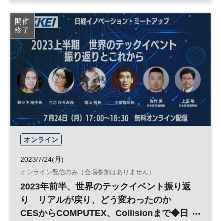
企業価値
脱炭素
カーボンニュートラル
開催
終了
サステナブル
ESG
経営戦略
SDGs
太陽光発電
ESG投資
日経オンラインセミナー
オンライン
2023/7/24(月)
オンライン配信のみ（会場参加はありません）
2023年前半、世界のテックイベント振り返
り リアルが戻り、どう変わったのか
CESからCOMPUTEX、Collisionまで◆日