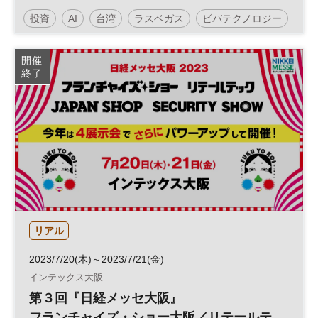
経イノベーション・ミートアップ◆
投資
AI
台湾
ラスベガス
ビバテクノロジー
平日夕方開催
生成AI
SXSW
開催
終了
日経イノベーション・ミートアップ
イノベーション
デジタルトランスフォーメーション
人工知能
CES
新規事業
シリコンバレー
DX
参加無料
リアル
2023/7/20(木)～2023/7/21(金)
インテックス大阪
第３回『日経メッセ大阪』
フランチャイズ・ショー大阪／リテールテ