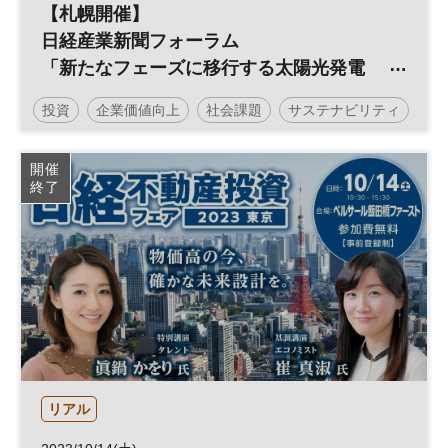
【札幌開催】
日経産業新聞フォーラム
「新たなフェーズに移行する太陽光発電
～自家消費とPPAを活用し、脱炭素経営の
投資
企業価値向上
社会課題
サステナビリティ
実現へ～」
企業価値
脱炭素
カーボンニュートラル
環境
開催
終了
エネルギー
サステナブル
ESG
経営戦略
太陽光発電
ESG投資
参加無料
日経産業新聞フォーラム
リアル