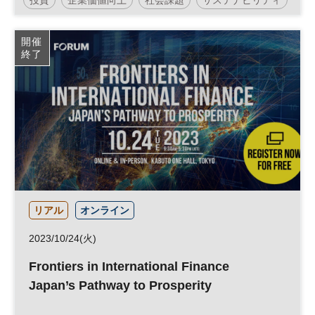
実現へ～」
企業価値
脱炭素
カーボンニュートラル
環境
開催
終了
エネルギー
サステナブル
ESG
経営戦略
太陽光発電
ESG投資
参加無料
日経産業新聞フォーラム
リアル
オンライン
2023/10/24(火)
Frontiers in International Finance
Japan’s Pathway to Prosperity