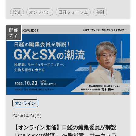
投資
オンライン
日経フォーラム
金融
グローバル
開催
終了
オンライン
2023/10/23(月)
【オンライン開催】日経の編集委員が解説
「GXとSXの潮流」 〜脱炭素、サーキュラ