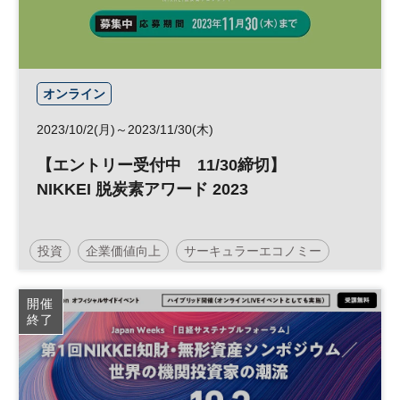
オンライン
2023/10/2(月)～2023/11/30(木)
【エントリー受付中 11/30締切】
NIKKEI 脱炭素アワード 2023
投資
企業価値向上
サーキュラーエコノミー
NIKKEI脱炭素プロジェクト
社会課題
開催
終了
サステナビリティ
企業価値
脱炭素
カーボンニュートラル
アワード
エネルギー