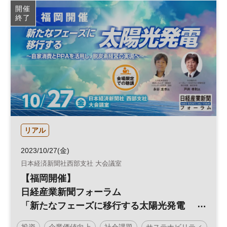
開催
終了
リアル
2023/10/27(金)
日本経済新聞社西部支社 大会議室
【福岡開催】
日経産業新聞フォーラム
「新たなフェーズに移行する太陽光発電
～自家消費とPPAを活用し、脱炭素経営の
投資
企業価値向上
社会課題
サステナビリティ