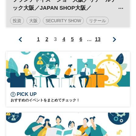
ック大阪／JAPAN SHOP大阪／
SECURITY SHOW大阪
投資
大阪
SECURITY SHOW
リテール
オンライン展示会
セキュリティ
デザイン
1
2
3
4
5
6
…
13
働き方改革
リテールテック
フランチャイズ
JAPAN SHOP
展示会
DX
参加無料
企業経営
PICK UP
おすすめのイベントをまとめてチェック！