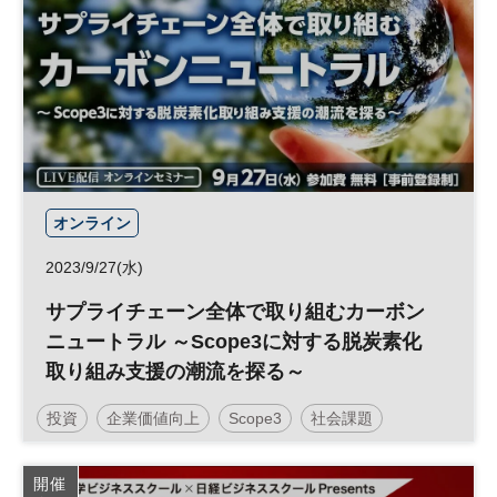
オンライン
2023/9/27(水)
サプライチェーン全体で取り組むカーボン
ニュートラル ～Scope3に対する脱炭素化
取り組み支援の潮流を探る～
投資
企業価値向上
Scope3
社会課題
サステナビリティ
企業価値
脱炭素
開催