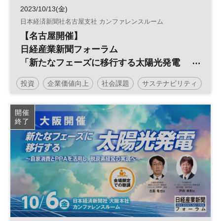
2023/10/13(金)
日本経済新聞社名古屋支社 カンファレンスルーム
【名古屋開催】
日経産業新聞フォーラム
「新たなフェーズに移行する太陽光発電
～自家消費とPPAを活用し、脱炭素経営の
投資
企業価値向上
社会課題
サステナビリティ
実現へ～」
企業価値
脱炭素
カーボンニュートラル
環境
開催
終了
エネルギー
サステナブル
ESG
経営戦略
太陽光発電
ESG投資
参加無料
日経産業新聞フォーラム