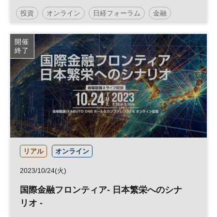
投資
オンライン
日経フォーラム
金融
グローバル
開催
終了
リアル
オンライン
2023/10/24(火)
国際金融フロンティア- 日本繁栄へのシナ
リオ -