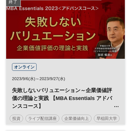
終了
カーボンニュートラル
サステナブル
ESG
経営戦略
再生可能エネルギー
ESG投資
サプライチェーン
参加無料
日経メッセプレミアム・カンファレンス・シリーズ
プレミアム・カンファレンス・シリーズ
オンライン
2023/9/6(水)～2023/9/27(水)
失敗しないバリュエーション～企業価値評
価の理論と実践 【MBA Essentials アドバ
ンスコース】
／早稲田大学ビジネススクール×日経ビジ
投資
ライブ配信講座
企業価値向上
早稲田大学
ネススクール
M&A
日経ビジネススクール
MBA