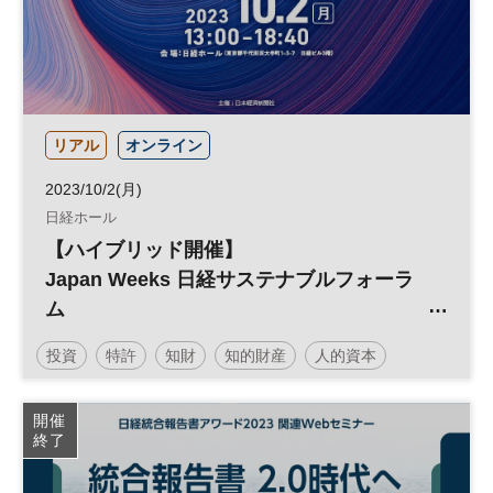
サステナブル
ESG
経営戦略
ESG投資
生物多様性
リアル
オンライン
2023/10/2(月)
日経ホール
【ハイブリッド開催】
Japan Weeks 日経サステナブルフォーラ
ム
第1回NIKKEI知財・無形資産シンポジウム
投資
特許
知財
知的財産
人的資本
／世界の機関投資家の潮流
サステナビリティ
金融
経営
サステナブル
開催
終了
法務
参加無料