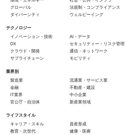
環境・エネルギー
社会・公共・インフラ
グローバル
法規制・コンプライアンス
ダイバーシティ
ウェルビーイング
テクノロジー
イノベーション・技術
AI・データ
DX
セキュリティー・リスク管理
クラウド・開発
通信・ネットワーク
サプライチェーン
モビリティ
業界別
製造業
流通業・サービス業
金融
不動産・建設
IT業界
中小企業
官公庁・自治体
新産業領域
ライフスタイル
キャリア・スキル
資産形成
教育・次世代
健康・医療