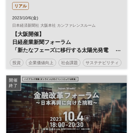
リアル
2023/10/6(金)
日本経済新聞社 大阪本社 カンファレンスルーム
【大阪開催】
日経産業新聞フォーラム
「新たなフェーズに移行する太陽光発電
～自家消費とPPAを活用し、脱炭素経営の
投資
企業価値向上
社会課題
サステナビリティ
実現へ～」
企業価値
脱炭素
カーボンニュートラル
環境
開催
終了
エネルギー
サステナブル
ESG
経営戦略
太陽光発電
ESG投資
参加無料
日経産業新聞フォーラム