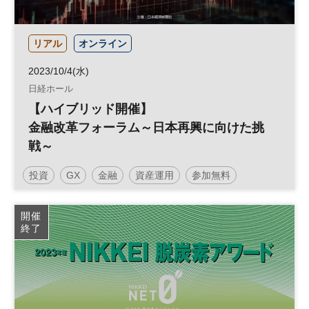
リアル
オンライン
2023/10/4(水)
日経ホール
【ハイブリッド開催】
金融改革フォーラム～日本再興に向けた挑
戦～
投資
GX
金融
資産運用
参加無料
平日夜開催
開催
終了