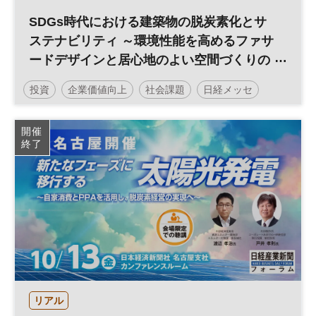
SDGs時代における建築物の脱炭素化とサ
ステナビリティ ～環境性能を高めるファサ
ードデザインと居心地のよい空間づくりの
追求～
投資
企業価値向上
社会課題
日経メッセ
サステナビリティ
企業価値
脱炭素
開催
終了
カーボンニュートラル
サステナブル
ESG
経営戦略
ESG投資
参加無料
リアル