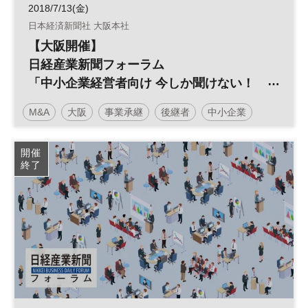
2018/7/13(金)
日本経済新聞社 大阪本社
【大阪開催】
日経産業新聞フォーラム
「中小企業経営者向け 今しか聞けない！
事業承継M&A準備セミナー（入門編）」
M&A
大阪
事業承継
後継者
中小企業
事業譲渡
廃業
引き継ぎ
開催
終了
日経産業新聞フォーラム