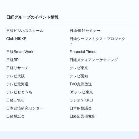
日経グループのイベント情報
日経ビジネススクール
日経4946セミナー
Club NIKKEI
日経ウーマノミクス・プロジェク
ト
日経Smart Work
Financial Times
日経BP
日経メディアマーケティング
日経リサーチ
テレビ東京
テレビ大阪
テレビ愛知
テレビ北海道
TVQ九州放送
テレビせとうち
BSテレビ東京
日経CNBC
ラジオNIKKEI
日本経済研究センター
日本IR協議会
日経懇話会
日経広告研究所