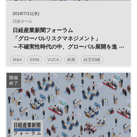
2018/7/11(水)
日経ホール
日経産業新聞フォーラム
「グローバルリスクマネジメント」
～不確実性時代の中、グローバル展開を進
める日本企業に必要なリスク対応力～
M&A
ERM
VUCA
税務
経営戦略
リスクマネジメント
グローバル
開催
終了
グローバルリスクマネジメント
日経産業新聞フォーラム