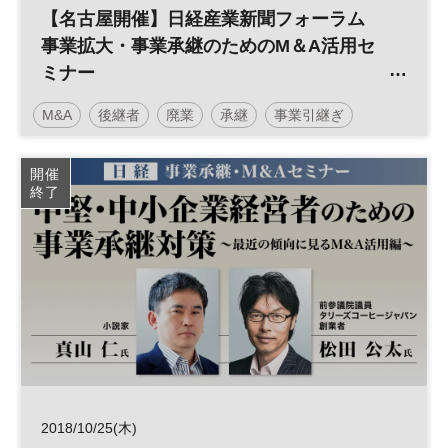
【名古屋開催】日経産業新聞フォーラム
事業拡大・事業承継のためのM＆A活用セ
ミナー
～次世代に会社を引き継ぎ、事業を拡大さ
M&A
後継者
廃業
承継
事業引継ぎ
せていくためには～
日経産業新聞フォーラム
開催
終了
2018/10/25(木)