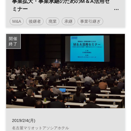
事業拡大・事業承継のためのM＆A活用セ
ミナー
～次世代に会社を引き継ぎ、事業を拡大さ
M&A
後継者
廃業
承継
事業引継ぎ
せていくためには～
日経産業新聞フォーラム
開催
終了
2019/2/4(月)
名古屋マリオットアソシアホテル