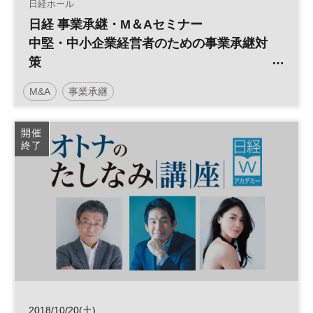
日経ホール
日経 事業承継・M＆Aセミナー
中堅・中小企業経営者のための事業承継対
策
～最近の傾向に見るM＆A活用編～
M&A
事業承継
開催
終了
2018/10/20(土)