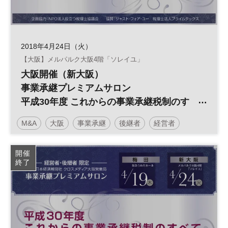
2018年4月24日（火）
【大阪】メルパルク大阪4階「ソレイユ」
大阪開催（新大阪）
事業承継プレミアムサロン
平成30年度 これからの事業承継税制のす
べて
M&A
大阪
事業承継
後継者
経営者
開催
終了