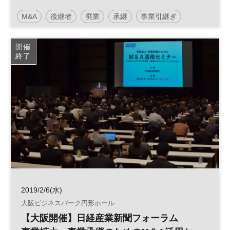
～次世代に会社を引き継ぎ、事業を拡大さ
M&A
後継者
廃業
承継
事業引継ぎ
せていくためには～
日経産業新聞フォーラム
開催
終了
2019/2/6(水)
大阪ビジネスパーク円形ホール
【大阪開催】日経産業新聞フォーラム