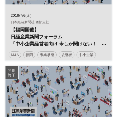
2018/7/6(金)
日本経済新聞社 西部支社
【福岡開催】
日経産業新聞フォーラム
「中小企業経営者向け 今しか聞けない！
事業承継M&A準備セミナー（入門編）」
M&A
福岡
事業承継
後継者
中小企業
事業譲渡
廃業
引き継ぎ
開催
終了
日経産業新聞フォーラム