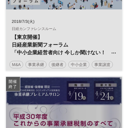
2018/7/3(火)
日経カンファレンスルーム
【東京開催】
日経産業新聞フォーラム
「中小企業経営者向け 今しか聞けない！
事業承継M&A準備セミナー（入門編）」
M&A
事業承継
後継者
中小企業
事業譲渡
廃業
引き継ぎ
日経産業新聞フォーラム
開催
終了