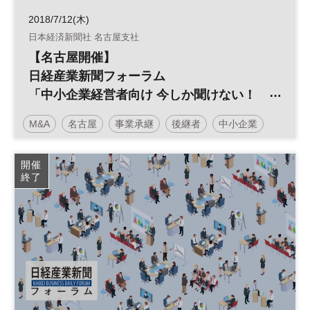
2018/7/12(木)
日本経済新聞社 名古屋支社
【名古屋開催】
日経産業新聞フォーラム
「中小企業経営者向け 今しか聞けない！
事業承継M&A準備セミナー（入門編）」
M&A
名古屋
事業承継
後継者
中小企業
事業譲渡
廃業
引き継ぎ
開催
終了
日経産業新聞フォーラム