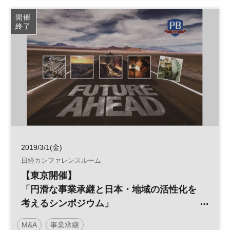
開催
終了
2019/3/1(金)
日経カンファレンスルーム
【東京開催】
「円滑な事業承継と日本・地域の活性化を
考えるシンポジウム」
～新事業承継税制や引継ぎ支援など
M&A
事業承継