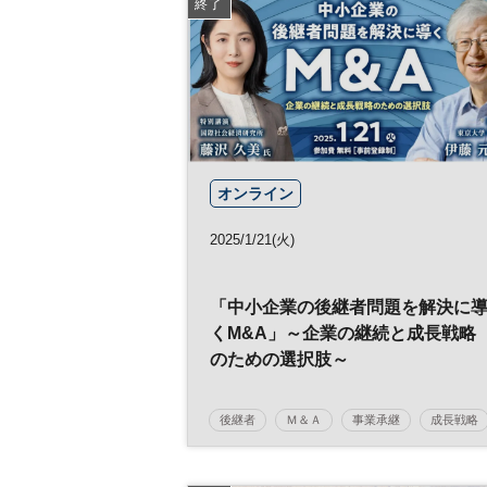
終了
オンライン
2025/1/21(火)
「中小企業の後継者問題を解決に
くM&A」～企業の継続と成長戦略
のための選択肢～
後継者
Ｍ＆Ａ
事業承継
成長戦略
中小企業