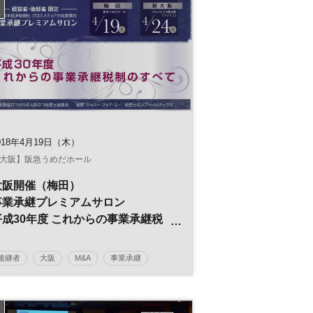
018年4月19日（木）
大阪】阪急うめだホール
大阪開催（梅田）
事業承継プレミアムサロン
平成30年度 これからの事業承継税
制のすべて
後継者
大阪
M&A
事業承継
経営者