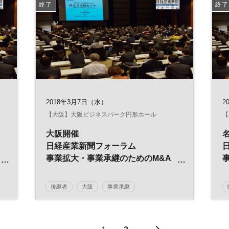
終了
終了
2018年3月7日（水）
2
【大阪】大阪ビジネスパーク円形ホール
【
大阪開催
日経産業新聞フォーラム
事業拡大・事業承継のためのM&A
活用セミナー
後継者
大阪
事業承継
日経産業新聞フォーラム