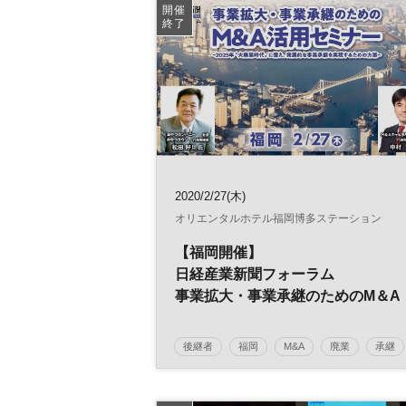
日経メッセプレミアム・カンファレンス・シリー
開催
ズ
終了
日経プレミアム・カンファレンス・シリーズ
2020/2/27(木)
オリエンタルホテル福岡博多ステーション
【福岡開催】
日経産業新聞フォーラム
事業拡大・事業承継のためのM＆A
活用セミナー
後継者
福岡
M&A
廃業
承継
事業引継ぎ
参加無料