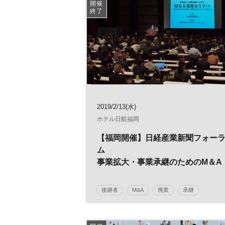
日経産業新聞フォーラム
開催
終了
2019/2/13(水)
ホテル日航福岡
【福岡開催】日経産業新聞フォー
ム
事業拡大・事業承継のためのM＆A
活用セミナー
～次世代に会社を引き継ぎ、事業
後継者
M&A
廃業
承継
拡大させていくためには～
事業引継ぎ
日経産業新聞フォーラム