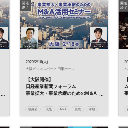
日経産業新聞フォーラム
開催
開催
終了
終了
2020/2/18(火)
20
大阪ビジネスパーク 円形ホール
ベ
【大阪開催】
日経産業新聞フォーラム
事業拡大・事業承継のためのM＆A
活用セミナー
後継者
大阪
M&A
廃業
承継
事業引継ぎ
参加無料