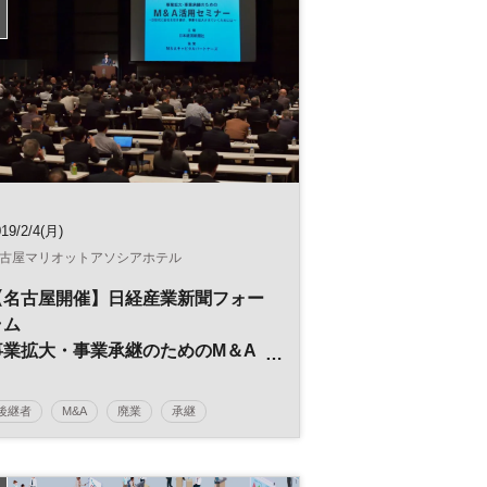
19/2/4(月)
古屋マリオットアソシアホテル
【名古屋開催】日経産業新聞フォー
ラム
事業拡大・事業承継のためのM＆A
活用セミナー
～次世代に会社を引き継ぎ、事業を
後継者
M&A
廃業
承継
拡大させていくためには～
事業引継ぎ
日経産業新聞フォーラム