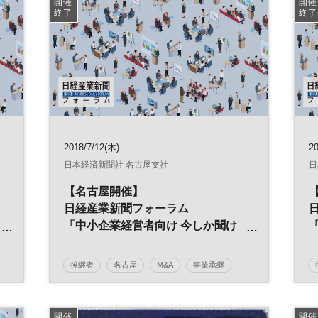
開催
開催
終了
終了
2018/7/12(木)
20
日本経済新聞社 名古屋支社
日
【名古屋開催】
日経産業新聞フォーラム
「中小企業経営者向け 今しか聞け
ない！
事業承継M&A準備セミナー（入門
後継者
名古屋
M&A
事業承継
編）」
中小企業
事業譲渡
廃業
引き継ぎ
日経産業新聞フォーラム
開催
開催