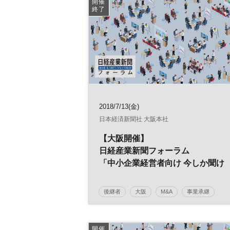
開催
終了
2018/7/13(金)
日本経済新聞社 大阪本社
【大阪開催】
日経産業新聞フォーラム
「中小企業経営者向け 今しか聞け
ない！
事業承継M&A準備セミナー（入門
後継者
大阪
M&A
事業承継
編）」
中小企業
事業譲渡
廃業
引き継ぎ
日経産業新聞フォーラム
開催