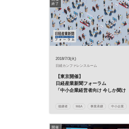
終了
2018/7/3(火)
日経カンファレンスルーム
【東京開催】
日経産業新聞フォーラム
「中小企業経営者向け 今しか聞け
ない！
事業承継M&A準備セミナー（入門
後継者
M&A
事業承継
中小企業
編）」
事業譲渡
廃業
引き継ぎ
日経産業新聞フォーラム
開催