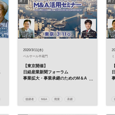
終了
終了
2020/3/11(水)
20
ベルサール半蔵門
ミ
【東京開催】
日経産業新聞フォーラム
導
事業拡大・事業承継のためのM＆A
活用セミナー
後継者
M&A
廃業
承継
事業引継ぎ
参加無料