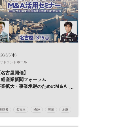
20/3/5(木)
ッドランドホール
【名古屋開催】
日経産業新聞フォーラム
事業拡大・事業承継のためのM＆A
活用セミナー
後継者
名古屋
M&A
廃業
承継
事業引継ぎ
参加無料