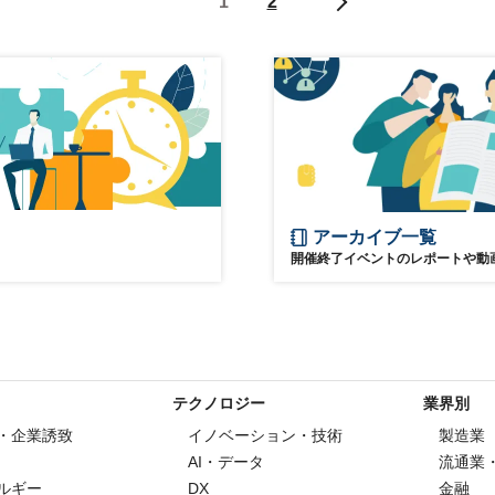
1
2
アーカイブ一覧
開催終了イベントのレポートや動
テクノロジー
業界別
・企業誘致
イノベーション・技術
製造業
AI・データ
流通業
ルギー
DX
金融