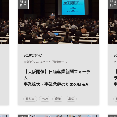
日経産業新聞フォーラム
開催
開催
終了
終了
2019/2/6(水)
20
大阪ビジネスパーク円形ホール
名
ラ
【大阪開催】日経産業新聞フォーラ
ム
事業拡大・事業承継のためのM＆A
活用セミナー
を
～次世代に会社を引き継ぎ、事業を
後継者
M&A
廃業
承継
拡大させていくためには～
事業引継ぎ
日経産業新聞フォーラム