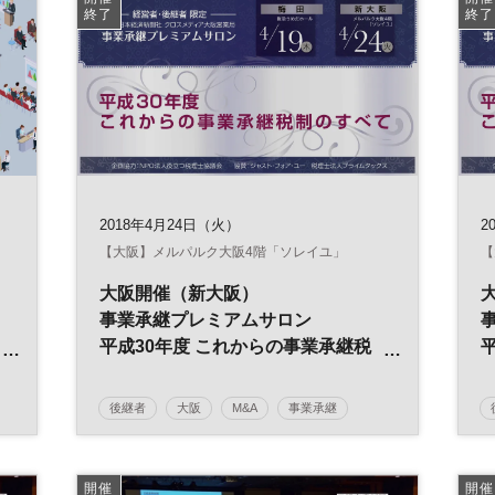
終了
終了
2018年4月24日（火）
2
【大阪】メルパルク大阪4階「ソレイユ」
【
大阪開催（新大阪）
事業承継プレミアムサロン
平成30年度 これからの事業承継税
制のすべて
後継者
大阪
M&A
事業承継
経営者
開催
開催