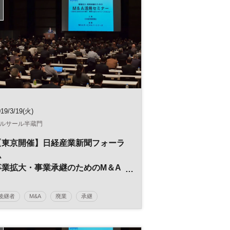
日経産業新聞フォーラム
19/3/19(火)
ルサール半蔵門
【東京開催】日経産業新聞フォーラ
ム
事業拡大・事業承継のためのM＆A
活用セミナー
～次世代に会社を引き継ぎ、事業を
後継者
M&A
廃業
承継
拡大させていくためには～
事業引継ぎ
日経産業新聞フォーラム