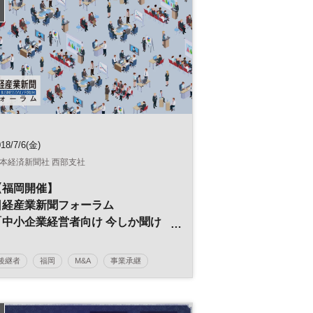
18/7/6(金)
本経済新聞社 西部支社
【福岡開催】
日経産業新聞フォーラム
「中小企業経営者向け 今しか聞け
ない！
事業承継M&A準備セミナー（入門
後継者
福岡
M&A
事業承継
編）」
中小企業
事業譲渡
廃業
引き継ぎ
日経産業新聞フォーラム