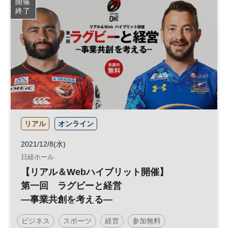
開催
終了
リアル
オンライン
2021/12/8(水)
日経ホール
【リアル＆Webハイブリット開催】
第一回 ラグビーと経営
―事業共創を考える―
ビジネス
スポーツ
経営
参加無料