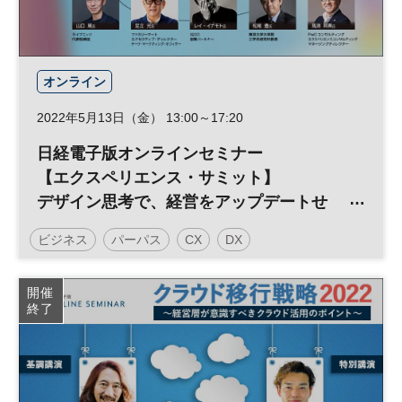
オンライン
2022年5月13日（金） 13:00～17:20
日経電子版オンラインセミナー
【エクスペリエンス・サミット】
デザイン思考で、経営をアップデートせ
よ。
ビジネス
パーパス
CX
DX
パーパス経営、DX、CX、Web3戦略を革
新する。
日経オンラインセミナー
開催
今注目のBXT（Business eXperience
終了
Technology）とは