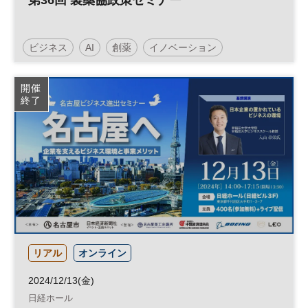
第36回 製薬協政策セミナー
ビジネス
AI
創薬
イノベーション
デジタルトランスフォーメーション
健康
医療
開催
終了
スタートアップ
DX
参加無料
ヘルスケア
ベンチャー
リアル
オンライン
2024/12/13(金)
日経ホール