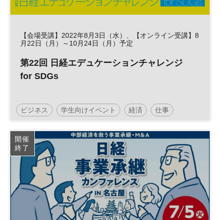
【会場受講】2022年8月3日（水）、【オンライン受講】8
月22日（月）～10月24日（月）予定
第22回 日経エデュケーションチャレンジ
for SDGs
ビジネス
学生向けイベント
経済
仕事
キャリア
SDGs
社会
開催
終了
日経エデュケーションチャレンジ
高校生
社会学習
夏休み
キャリア教育
企業研究
自由研究
セミナー