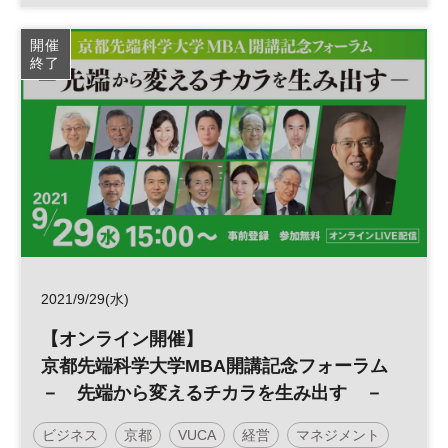
開催
終了
2021/9/29(水)
【オンライン開催】
京都先端科学大学MBA開講記念フォーラム
－ 先端から変えるチカラを生み出す －
ビジネス
京都
VUCA
経営
マネジメント