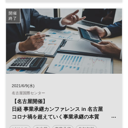
大学
グローバル
科学
MBA
参加無料
開催
終了
2021/6/9(水)
名古屋国際センター
【名古屋開催】
日経 事業承継カンファレンス in 名古屋
コロナ禍を超えていく事業承継の本質
～企業存続の資産承継と自社株対策とは～