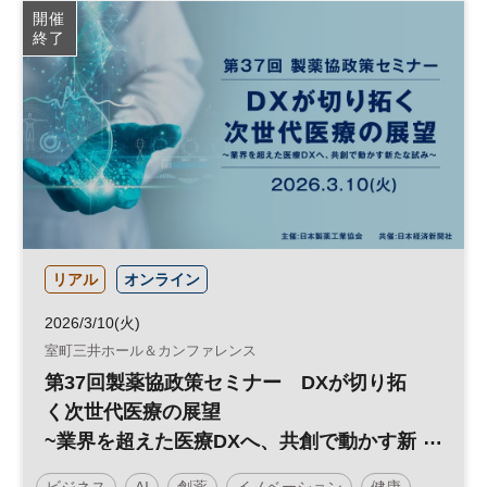
開催
終了
リアル
オンライン
2026/3/10(火)
室町三井ホール＆カンファレンス
第37回製薬協政策セミナー DXが切り拓
く次世代医療の展望
~業界を超えた医療DXへ、共創で動かす新
たな試み
ビジネス
AI
創薬
イノベーション
健康