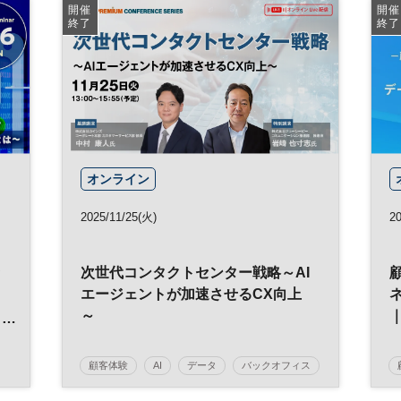
開催
開催
終了
終了
オンライン
2025/11/25(火)
2
ァ
次世代コンタクトセンター戦略～AI
エージェントが加速させるCX向上
～
顧客体験
AI
データ
バックオフィス
参加無料