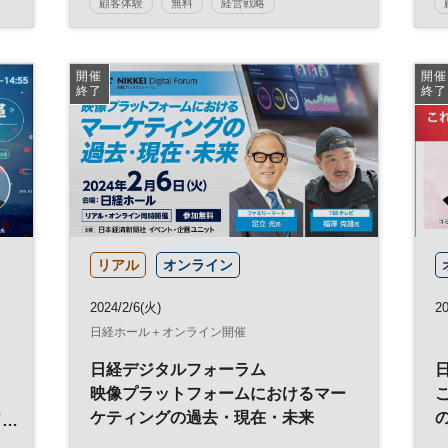
顧客体験
無料
経営戦略
日経メッセプレミアム・カンファレンス・シリー
ズ
開催
開催
日経プレミアム・カンファレンス・シリーズ
終了
終了
リアル
オンライン
2024/2/6(火)
2
日経ホール＋オンライン開催
日経デジタルフォーラム
映像プラットフォームにおけるマー
け
ケティングの過去・現在・未来