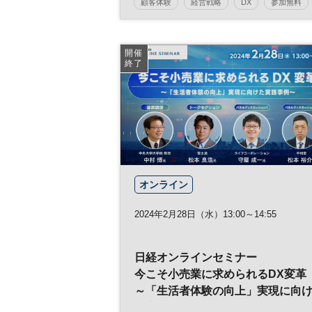
顧客体験
経営戦略
DX
参加無料
日経オンラインセミナー
開催
終了
オンライン
2024年2月28日（水）13:00～14:55
日経オンラインセミナー
今こそ小売業に求められるDX変革
～「生活者体験の向上」実現に向
た実践事例～