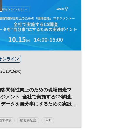
プレミアム・カンファレンス・シリーズ
オンライン
025/10/15(水)
顧客関係性向上のための現場自走マ
ネジメント_全社で実施するCS調査
｜データを自分事にするための実践
ポイント
顧客体験
顧客満足度
BtoB
マーケティング
CX
参加無料