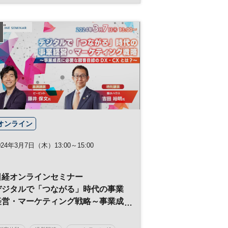
日経メッセ
小売業
リテールテック
DX
日経メッセプレミアム・カンファレンス・シリー
ズ
日経プレミアム・カンファレンス・シリーズ
オンライン
024年3月7日（木）13:00～15:00
日経オンラインセミナー
デジタルで「つながる」時代の事業
経営・マーケティング戦略～事業成
長に必要な顧客目線のDX・CXと
は？～