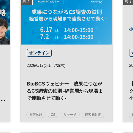
終了
終了
オンライン
2026/6/17(水)、7/2(木)
2
ァ
BtoBCSウェビナー 成果につなが
るCS調査の鉄則 -経営層から現場ま
ニ
で連動させて動く-
ン
顧客体験
CS
リサーチ
顧客満足度
調査
BtoB
CX
参加無料