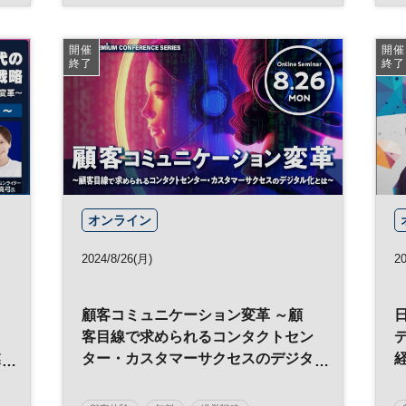
データ活用
テクノロジー
CX
データ
開催
開催
終了
終了
日経メッセプレミアム・カンファレンス・シリー
ズ
日経プレミアム・カンファレンス・シリーズ
オンライン
2024/8/26(月)
2
顧客コミュニケーション変革 ～顧
ュ
客目線で求められるコンタクトセン
業
ター・カスタマーサクセスのデジタ
変
ル化とは​～