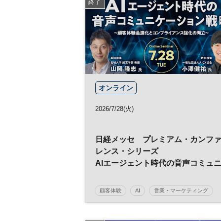
終了
オンライン
2026/7/28(火)
日経メッセ プレミアム・カンフ
レンス・シリーズ
AIエージェント時代の音声コミュ
ケーション戦略
～顧客体験最適化とコンプライア
顧客体験
AI
営業・マーケティング
ス強化の両立～
AIデータ
コンプライアンス