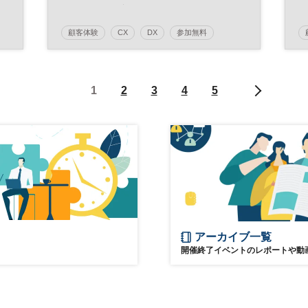
センター最適化とは
顧客体験
CX
DX
参加無料
日経メッセプレミアム・カンファレンス・シリー
ズ
プレミアム・カンファレンス・シリーズ
1
2
3
4
5
アーカイブ一覧
開催終了イベントのレポートや動