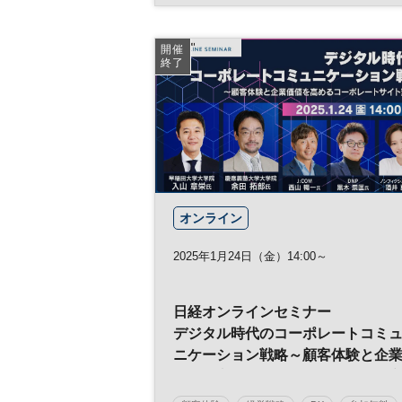
営業
参加無料
日経メッセプレミアム・カンファレンス・シリー
開催
ズ
終了
オンライン
2025年1月24日（金）14:00～
日経オンラインセミナー
デジタル時代のコーポレートコミ
ニケーション戦略～顧客体験と企
価値を高めるコーポレートサイト
革～