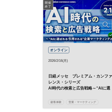
バックオフィス
開催
終了
日経メッセプレミアム・カンファレンス・シリー
ズ
オンライン
2026/2/16(月)
日経メッセ プレミアム・カンフ
レンス・シリーズ
AI時代の検索と広告戦略～“AIに選
ばれる・引用される”企業マーケテ
ィングとは～
顧客体験
営業・マーケティング
日経メッセプレミアム・カンファレンス・シリー