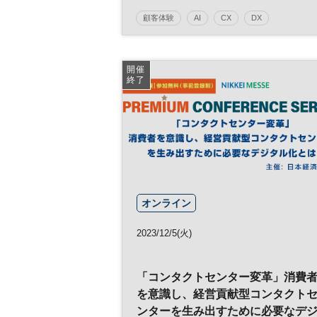
顧客体験
AI
CX
DX
日経オンラインセミナー
開催
終了
オンライン
2023/12/5(火)
「コンタクトセンター変革」消費
を意識し、経営貢献型コンタクト
ンターを生み出すために必要なデ