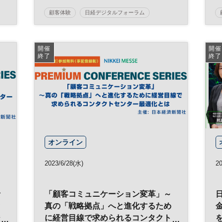
顧客体験
日経デジタルフォーラム
マーケティング
営業
DX
開催
開催
終了
終了
オンライン
2023/6/28(水)
2
者
「顧客コミュニケーション変革」～
セ
真の「戦略拠点」へと進化するため
ジ
に経営目線で求められるコンタクト