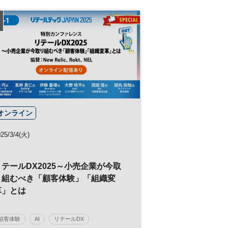
オンライン
25/3/4(火)
リテールDX2025～小売企業が今取
り組むべき「顧客体験」「組織変
革」とは
顧客体験
AI
リテールDX