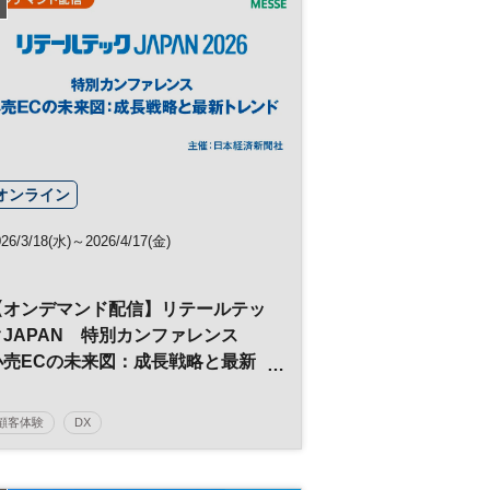
オンライン
026/3/18(水)～2026/4/17(金)
【オンデマンド配信】リテールテッ
クJAPAN 特別カンファレンス
小売ECの未来図：成長戦略と最新
トレンド
顧客体験
DX
日経メッセプレミアム・カンファレンス・シリー
ズ