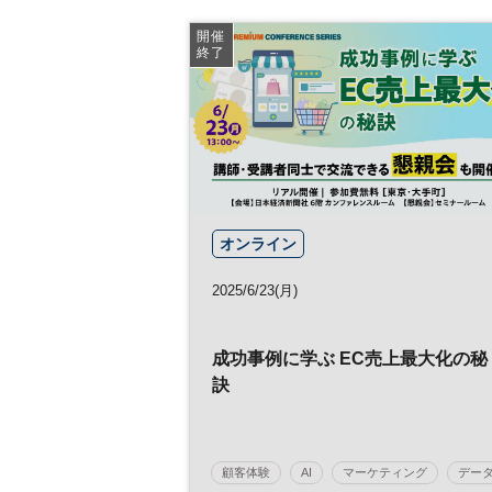
ズ
開催
終了
オンライン
2025/6/23(月)
成功事例に学ぶ EC売上最大化の秘
訣
顧客体験
AI
マーケティング
デー