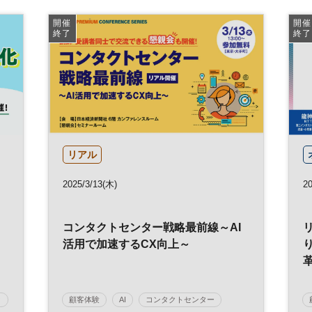
日経メッセプレミアム・カンファレンス・シリー
開催
開催
ズ
終了
終了
リアル
2025/3/13(木)
20
コンタクトセンター戦略最前線～AI
活用で加速するCX向上～
タ
顧客体験
AI
コンタクトセンター