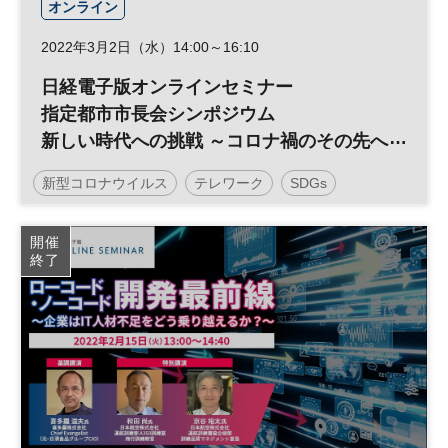
オンライン
2022年3月2日（水）14:00～16:10
日経電子版オンラインセミナー
指定都市市長会シンポジウム
新しい時代への挑戦 ～コロナ禍のその先へ
～
新型コロナウイルス
テレワーク
SDGs
－指定都市がリーダーシップを発揮するた
めに－
デジタル
DX
日経オンラインセミナー
開催
終了