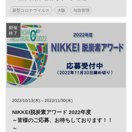
～環境変化に対応した与信管理とコンプラ
新型コロナウイルス
大阪
与信管理
イアンス強化～」
コンプライアンス
リスクマネジメント
参加無料
開催
終了
日経産業新聞フォーラム
2022/10/13(木)～2022/11/30(水)
NIKKEI脱炭素アワード 2022年度
～皆様のご応募、お待ちしております！！
～