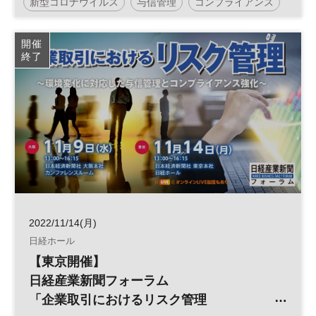
新型コロナウイルス
与信管理
コンプライアンス
イアンス強化～」
リスクマネジメント
参加無料
開催
終了
日経産業新聞フォーラム
2022/11/14(月)
日経ホール
【東京開催】
日経産業新聞フォーラム
「企業取引におけるリスク管理