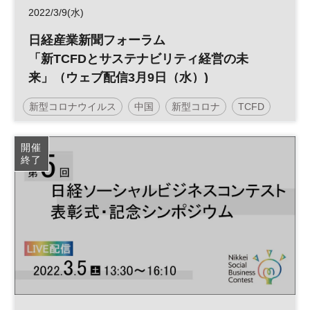
2022/3/9(水)
日経産業新聞フォーラム
「新TCFDとサステナビリティ経営の未
来」（ウェブ配信3月9日（水）)
新型コロナウイルス
中国
新型コロナ
TCFD
国内経済
在庫管理
景気
生産管理
開催
終了
コンプライアンスリスク
企業評価
海外生産
賠償責任
海外拠点
貿易
グローバルビジネス
グローバルリスク
リスク管理
経営
世界経済
リスク
海外進出
物流
リスクマネジメント
グローバル
海外展開
製造業
信用リスク