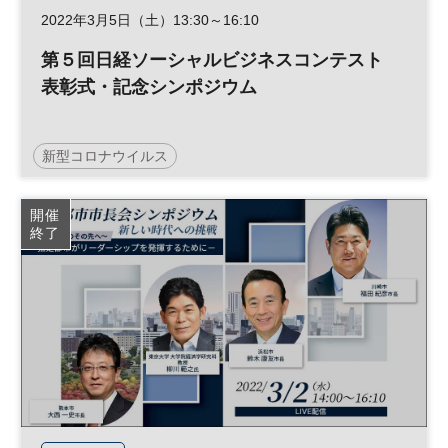
アメリカ
カントリーリスク
デジタル
DX
2022年3月5日（土）13:30～16:10
サプライチェーン
参加無料
第５回日経ソーシャルビジネスコンテスト
表彰式・記念シンポジウム
日経産業新聞フォーラム
新型コロナウイルス
日経ソーシャルビジネスコンテスト
SDGs
開催
終了