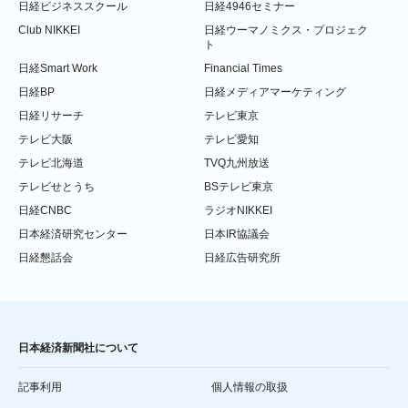
日経ビジネススクール
日経4946セミナー
Club NIKKEI
日経ウーマノミクス・プロジェク
ト
日経Smart Work
Financial Times
日経BP
日経メディアマーケティング
日経リサーチ
テレビ東京
テレビ大阪
テレビ愛知
テレビ北海道
TVQ九州放送
テレビせとうち
BSテレビ東京
日経CNBC
ラジオNIKKEI
日本経済研究センター
日本IR協議会
日経懇話会
日経広告研究所
日本経済新聞社について
記事利用
個人情報の取扱