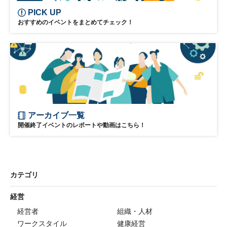
PICK UP
経営
世界経済
リスク
海外進出
物流
おすすめのイベントをまとめてチェック！
リスクマネジメント
グローバル
海外展開
製造業
信用リスク
アメリカ
カントリーリスク
デジタル
DX
サプライチェーン
参加無料
日経産業新聞フォーラム
アーカイブ一覧
開催終了イベントのレポートや動画はこちら！
カテゴリ
経営
経営者
組織・人材
ワークスタイル
健康経営