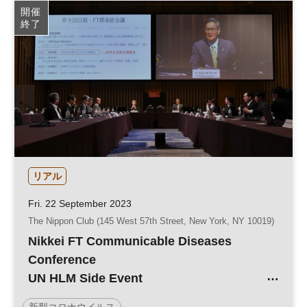
開催
終了
リアル
Fri. 22 September 2023
The Nippon Club (145 West 57th Street, New York, NY 10019)
Nikkei FT Communicable Diseases
Conference
UN HLM Side Event
“Ongoing pandemic (tuberculosis)
新型コロナウイルス