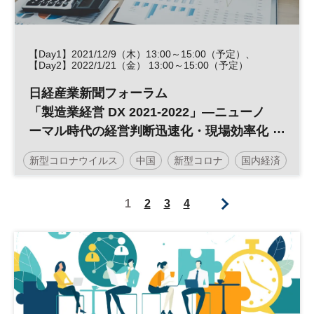
【Day1】2021/12/9（木）13:00～15:00（予定）、
【Day2】2022/1/21（金） 13:00～15:00（予定）
日経産業新聞フォーラム
「製造業経営 DX 2021-2022」―ニューノ
ーマル時代の経営判断迅速化・現場効率化
―
新型コロナウイルス
中国
新型コロナ
国内経済
在庫管理
景気
生産管理
1
2
3
4
コンプライアンスリスク
企業評価
海外生産
賠償責任
海外拠点
貿易
グローバルビジネス
グローバルリスク
リスク管理
ニューノーマル
データ活用
デジタルトランスフォーメーション