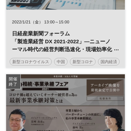
2022/1/21（金） 13:00～15:00
日経産業新聞フォーラム
「製造業経営 DX 2021-2022」―ニューノ
ーマル時代の経営判断迅速化・現場効率化
―Day2 （ウェブ配信1月21日（金）)
新型コロナウイルス
中国
新型コロナ
国内経済
在庫管理
景気
生産管理
開催
終了
コンプライアンスリスク
企業評価
海外生産
賠償責任
海外拠点
貿易
グローバルビジネス
グローバルリスク
リスク管理
ニューノーマル
データ活用
デジタルトランスフォーメーション