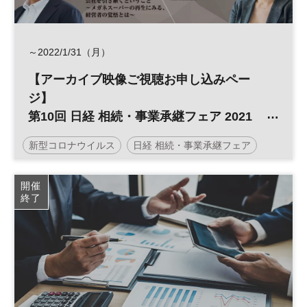
経営
世界経済
リスク
海外進出
物流
リスクマネジメント
グローバル
海外展開
～2022/1/31（月）
製造業
信用リスク
アメリカ
カントリーリスク
【アーカイブ映像ご視聴お申し込みペー
ジ】
デジタル
DX
サプライチェーン
参加無料
第10回 日経 相続・事業承継フェア 2021
日経産業新聞フォーラム
ONLINE
新型コロナウイルス
日経 相続・事業承継フェア
～事業承継・M&A対策編～
「コロナ禍を超えていくオーナー経営者の
コロナ
アーカイブ視聴
Ｍ＆Ａ
事業承継
開催
為の最新事業承継対策とは」
終了
経営者
相続
資産承継
参加無料