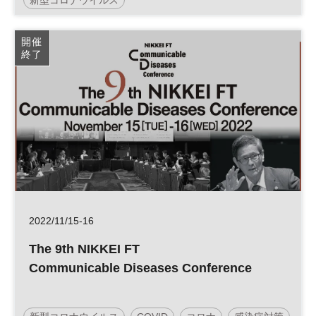
response and future pandemic
preparedness – How to make synergy”
開催
終了
2022/11/15-16
The 9th NIKKEI FT
Communicable Diseases Conference