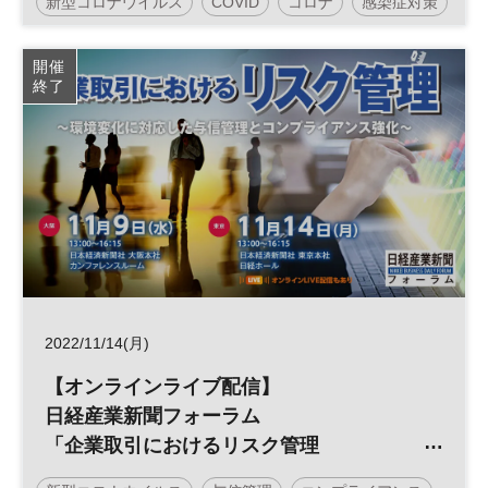
新型コロナウイルス
COVID
コロナ
感染症対策
健康
国際会議
感染症
開催
終了
2022/11/14(月)
【オンラインライブ配信】
日経産業新聞フォーラム
「企業取引におけるリスク管理
～環境変化に対応した与信管理とコンプラ