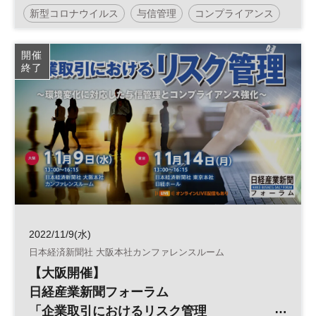
～環境変化に対応した与信管理とコンプラ
新型コロナウイルス
与信管理
コンプライアンス
イアンス強化～」
リスクマネジメント
参加無料
開催
終了
日経産業新聞フォーラム
2022/11/9(水)
日本経済新聞社 大阪本社カンファレンスルーム
【大阪開催】
日経産業新聞フォーラム
「企業取引におけるリスク管理