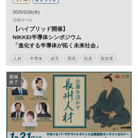
2025/2/26(水)
日経ホール
【ハイブリッド開催】
NIKKEI半導体シンポジウム
「進化する半導体が拓く未来社会」
人材
半導体
経営
環境
投資
製造業
参加無料
技術
開催
終了