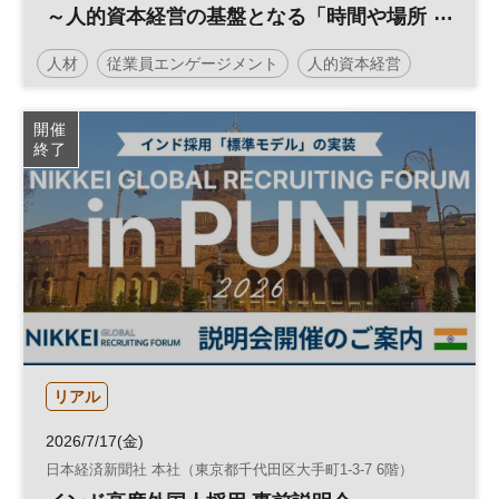
～人的資本経営の基盤となる「時間や場所
にとらわれない働き方」の本質と課題～
人材
従業員エンゲージメント
人的資本経営
経営戦略
働き方
組織
参加無料
開催
終了
リアル
2026/7/17(金)
日本経済新聞社 本社（東京都千代田区大手町1-3-7 6階）