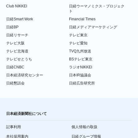
Club NIKKEI
日経ウーマノミクス・プロジェク
ト
日経Smart Work
Financial Times
日経BP
日経メディアマーケティング
日経リサーチ
テレビ東京
テレビ大阪
テレビ愛知
テレビ北海道
TVQ九州放送
テレビせとうち
BSテレビ東京
日経CNBC
ラジオNIKKEI
日本経済研究センター
日本IR協議会
日経懇話会
日経広告研究所
日本経済新聞社について
記事利用
個人情報の取扱
本社採用案内
日経グループ情報