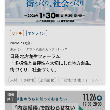
リアル
オンライン
2026/1/30(金)
東京ミッドタウン八重洲カンファレンス
日経 地方創生フォーラム
「多様性と自律性を大切にした地方創生、
街づくり、社会づくり」
人材
多様性
超高齢化
日経地方創生フォーラム
地方創生
SDGs
官民連携
地域活性化
開催
終了
参加無料