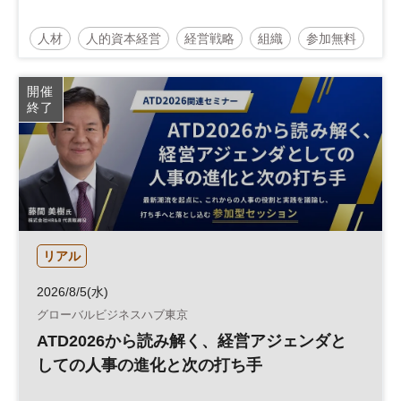
人材
人的資本経営
経営戦略
組織
参加無料
開催
終了
リアル
2026/8/5(水)
グローバルビジネスハブ東京
ATD2026から読み解く、経営アジェンダと
しての人事の進化と次の打ち手