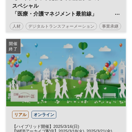
スペシャル
「医療・介護マネジメント最前線」
Vol.25 地域に根ざす病院の未来
人材
デジタルトランスフォーメーション
事業承継
〜人財とDXが拓く、新たな価値と成長モ
デル〜
健康
医療・介護マネジメント
不動産
医療
開催
終了
日経健康セミナー
不動産活用
介護
病院経営
DX
診療報酬
参加無料
土日祝開催
リアル
オンライン
【ハイブリッド開催】2025/3/16(日)
【WEBアーカイブ配信】2025/3/18(火)､2025/3/21(金)