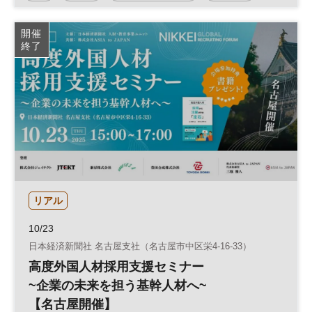
経営戦略
参加無料
開催
終了
日経メッセプレミアム・カンファレンス・シリーズ
リアル
10/23
日本経済新聞社 名古屋支社（名古屋市中区栄4-16-33）
高度外国人材採用支援セミナー
~企業の未来を担う基幹人材へ~
【名古屋開催】