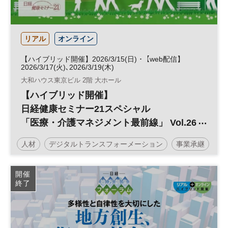
リアル
オンライン
【ハイブリッド開催】2026/3/15(日) ･【web配信】
2026/3/17(火)､2026/3/19(木)
大和ハウス東京ビル 2階 大ホール
【ハイブリッド開催】
日経健康セミナー21スペシャル
「医療・介護マネジメント最前線」 Vol.26
持続可能な病院経営の確立～診療報酬・収
人材
デジタルトランスフォーメーション
事業承継
益多角化・人財育成・コスト管理とDX戦
略～
健康
医療・介護マネジメント
不動産
医療
開催
終了
日経健康セミナー
不動産活用
介護
病院経営
DX
診療報酬
参加無料
土日祝開催