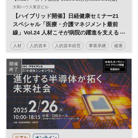
大和ハウス東京ビル
【ハイブリッド開催】日経健康セミナー21
スペシャル「医療・介護マネジメント最前
線」Vol.24 人材こそが病院の躍進を支える
～人的資本と病院経営が生み出すシナジー
人材
人的資本
人的資本経営
事業承継
健康
～
医療・介護マネジメント
不動産
経営戦略
医療
開催
終了
日経健康セミナー
不動産活用
介護
病院経営
DX
診療報酬
参加無料
土日祝開催
リアル
オンライン