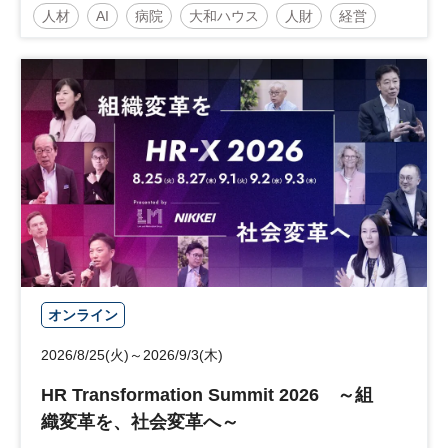
病院経営のネクストステージ
人材
AI
病院
大和ハウス
人財
経営
～診療報酬改定のその先 AI・DX・人財戦
略で描く持続可能な未来へ～
医療・介護マネジメント
医療
人材戦略
日経健康セミナー
病院経営
DX
診療報酬
参加無料
土日祝開催
オンライン
2026/8/25(火)～2026/9/3(木)
HR Transformation Summit 2026 ～組
織変革を、社会変革へ～