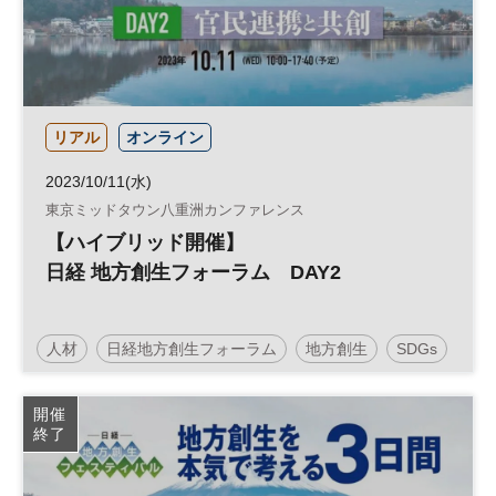
リアル
オンライン
2023/10/11(水)
東京ミッドタウン八重洲カンファレンス
【ハイブリッド開催】
日経 地方創生フォーラム DAY2
人材
日経地方創生フォーラム
地方創生
SDGs
官民連携
参加無料
開催
終了