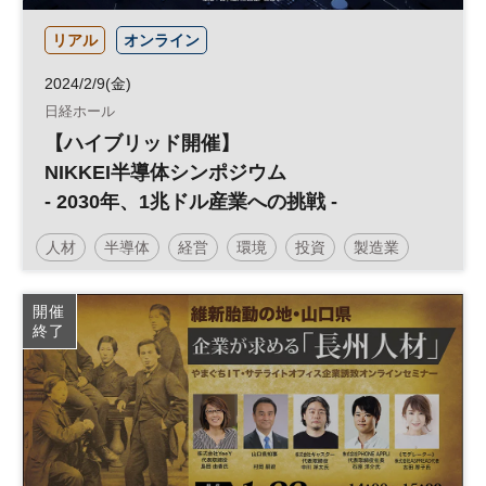
リアル
オンライン
2024/2/9(金)
日経ホール
【ハイブリッド開催】
NIKKEI半導体シンポジウム
- 2030年、1兆ドル産業への挑戦 -
人材
半導体
経営
環境
投資
製造業
参加無料
技術
開催
終了