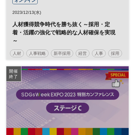
オンライン
2023/12/13(水)
人材獲得競争時代を勝ち抜く～採用・定
着・活躍の強化で戦略的な人材確保を実現
～
人材
人事戦略
新卒採用
経営
人事
採用
エンゲージメント
参加無料
開催
終了
日経メッセプレミアム・カンファレンス・シリーズ
プレミアム・カンファレンス・シリーズ