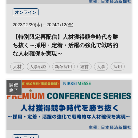
オンライン
2023/12/20(水)～2024/1/12(金)
【特別限定再配信】人材獲得競争時代を勝
ち抜く～採用・定着・活躍の強化で戦略的
な人材確保を実現～
人材
人事戦略
新卒採用
経営
人事
採用
エンゲージメント
参加無料
開催
終了
日経メッセプレミアム・カンファレンス・シリーズ
プレミアム・カンファレンス・シリーズ