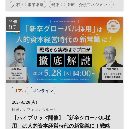
続・選ばれる病院を目指して～トリプル改
人材
事業承継
健康
医療・介護マネジメント
定がもたらす影響と病院経営～
不動産
医療
日経健康セミナー
不動産活用
開催
終了
介護
病院経営
DX
診療報酬
参加無料
土日祝開催
リアル
オンライン
2024/5/28(火)
日経カンファレンスルーム
【ハイブリッド開催】「新卒グローバル採
用」は人的資本経営時代の新常識に！戦略