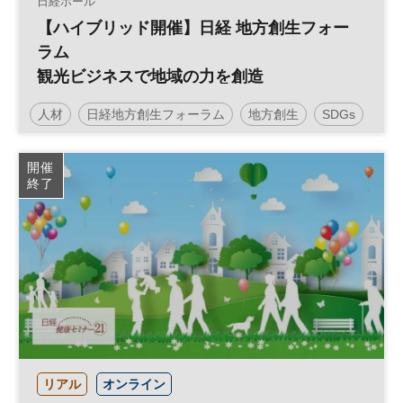
日経ホール
【ハイブリッド開催】日経 地方創生フォー
ラム
観光ビジネスで地域の力を創造
人材
日経地方創生フォーラム
地方創生
SDGs
インバウンド
観光
参加無料
開催
終了
リアル
オンライン