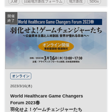
人材
日経地方創生フォーラム
地方創生
SDGs
インバウンド
観光
参加無料
開催
終了
オンライン
2023/3/16(木)
World Healthcare Game Changers
Forum 2023春
羽化せよ！ゲームチェンジャーたち