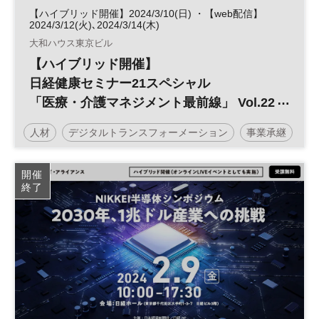
【ハイブリッド開催】2024/3/10(日) ・【web配信】
2024/3/12(火)､2024/3/14(木)
大和ハウス東京ビル
【ハイブリッド開催】
日経健康セミナー21スペシャル
「医療・介護マネジメント最前線」 Vol.22
選ばれる病院を目指して～トリプル改定と
人材
デジタルトランスフォーメーション
事業承継
医療現場の人的資本経営を考える～
健康
医療・介護マネジメント
不動産
医療
開催
終了
日経健康セミナー
不動産活用
介護
病院経営
DX
診療報酬
参加無料
土日祝開催