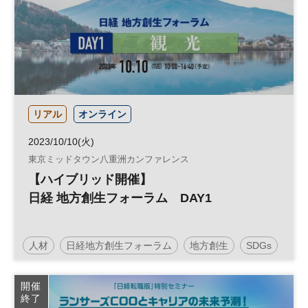
リアル
オンライン
2023/10/10(火)
東京ミッドタウン八重洲カンファレンス
【ハイブリッド開催】
日経 地方創生フォーラム DAY1
人材
日経地方創生フォーラム
地方創生
SDGs
インバウンド
観光
参加無料
開催
終了