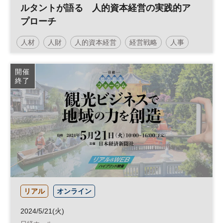
ルタントが語る 人的資本経営の実践的ア
プローチ
人材
人財
人的資本経営
経営戦略
人事
参加無料
開催
終了
リアル
オンライン
2024/5/21(火)