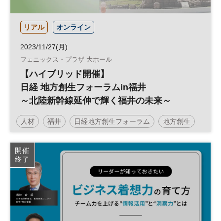
リアル
オンライン
2023/11/27(月)
フェニックス・プラザ 大ホール
【ハイブリッド開催】
日経 地方創生フォーラムin福井
～北陸新幹線延伸で輝く福井の未来～
人材
福井
日経地方創生フォーラム
地方創生
北陸
SDGs
インバウンド
観光
参加無料
開催
終了