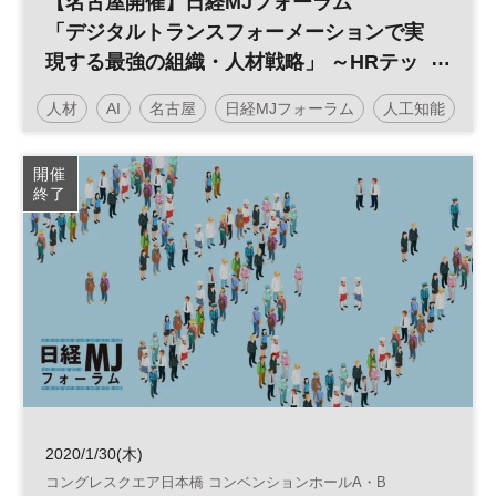
【名古屋開催】日経MJフォーラム
「デジタルトランスフォーメーションで実
現する最強の組織・人材戦略」 ～HRテッ
クが変えていく人事の世界～
人材
AI
名古屋
日経MJフォーラム
人工知能
働き方改革
人事
HRテック
RPA
組織
開催
終了
バックオフィス
参加無料
2020/1/30(木)
コングレスクエア日本橋 コンベンションホールA・B