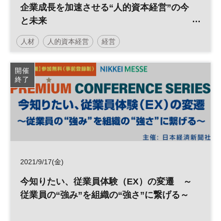
企業成長を加速させる“人的資本経営”の今
と未来
～人材価値を最大限に引き上げる企業戦略
人材
人的資本経営
経営
最前線～
日経オンラインセミナー
開催
終了
2021/9/17(金)
今知りたい、従業員体験（EX）の変遷 ～
従業員の“強み”を組織の“強さ”に繋げる～