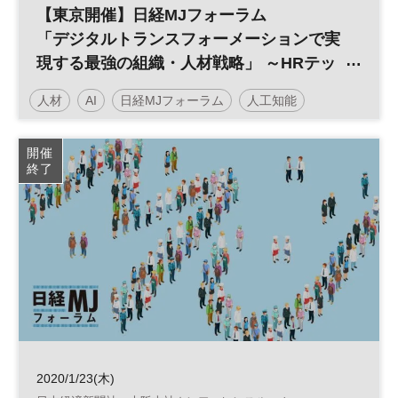
【東京開催】日経MJフォーラム
「デジタルトランスフォーメーションで実
現する最強の組織・人材戦略」 ～HRテッ
クが変えていく人事の世界～
人材
AI
日経MJフォーラム
人工知能
働き方改革
人事
HRテック
RPA
組織
開催
終了
バックオフィス
参加無料
2020/1/23(木)