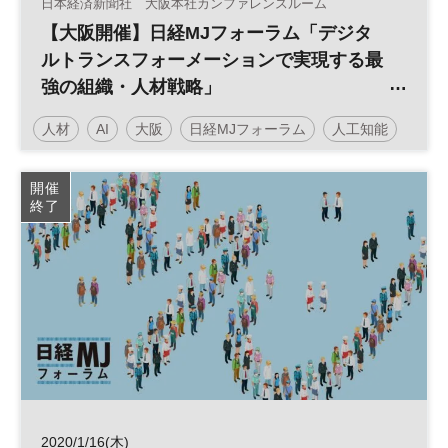
日本経済新聞社 大阪本社カンファレンスルーム
【大阪開催】日経MJフォーラム「デジタ
ルトランスフォーメーションで実現する最
強の組織・人材戦略」
～HRテックが変えていく人事の世界～
人材
AI
大阪
日経MJフォーラム
人工知能
働き方改革
人事
HRテック
RPA
組織
開催
終了
バックオフィス
参加無料
2020/1/16(木)