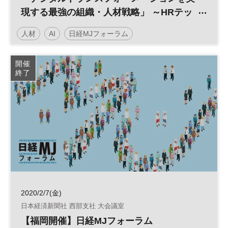
現する最強の組織・人材戦略」 ～HRテッ
クが企業経営を根本から変えていく～
人材
AI
日経MJフォーラム
デジタルトランスフォーメーション
人工知能
開催
終了
働き方改革
人事
HRテック
RPA
組織
バックオフィス
参加無料
2020/2/7(金)
日本経済新聞社 西部支社 大会議室
【福岡開催】日経MJフォーラム