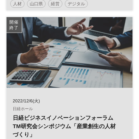
人材
山口県
経営
デジタル
日経オンラインセミナー
開催
終了
2022/12/6(火)
日経ホール
日経ビジネスイノベーションフォーラム
TM研究会シンポジウム「産業創生の人材
づくり」