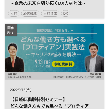
～企業の未来を切り拓くDX人材とは～
人材
経営戦略
人材育成
DX
日経オンラインセミナー
開催
終了
2022/9/13(火)
【日経転職版特別セミナー】
どんな働き方もでも選べる「プロティア