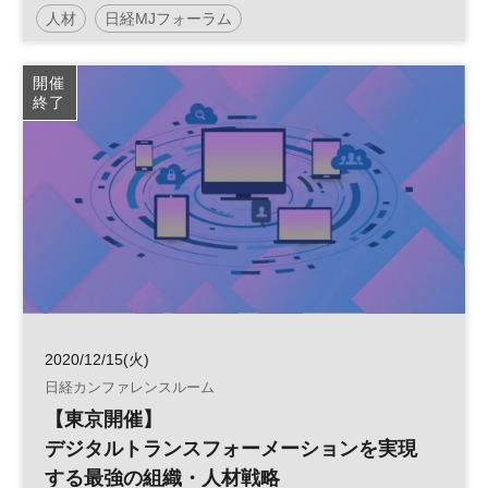
人材
日経MJフォーラム
デジタルトランスフォーメーション
人事
組織
開催
終了
DX
HR
参加無料
2020/12/15(火)
日経カンファレンスルーム
【東京開催】
デジタルトランスフォーメーションを実現
する最強の組織・人材戦略