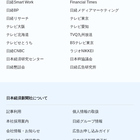
日経Smart Work
Financial Times
日経BP
日経メディアマーケティング
日経リサーチ
テレビ東京
テレビ大阪
テレビ愛知
テレビ北海道
TVQ九州放送
テレビせとうち
BSテレビ東京
日経CNBC
ラジオNIKKEI
日本経済研究センター
日本IR協議会
日経懇話会
日経広告研究所
日本経済新聞社について
記事利用
個人情報の取扱
本社採用案内
日経グループ情報
会社情報・お知らせ
広告お申し込みガイド