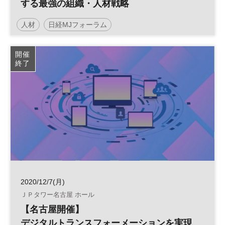
する最強の組織・人材戦略
人材
日経MJフォーラム
デジタルトランスフォーメーション
人事
組織
開催
終了
DX
HR
参加無料
2020/12/7(月)
ＪＰタワー名古屋 ホール
【名古屋開催】
デジタルトランスフォーメーションを実現