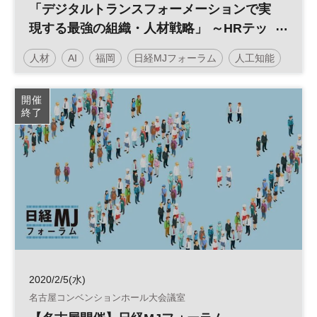
「デジタルトランスフォーメーションで実
現する最強の組織・人材戦略」 ～HRテッ
クが変えていく人事の世界～
人材
AI
福岡
日経MJフォーラム
人工知能
働き方改革
人事
HRテック
RPA
組織
開催
終了
バックオフィス
参加無料
2020/2/5(水)
名古屋コンベンションホール大会議室