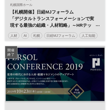
札幌国際ホール
【札幌開催】日経MJフォーラム
「デジタルトランスフォーメーションで実
現する最強の組織・人材戦略」～HRテッ
クが変えていく人事の世界～
人材
AI
札幌
日経MJフォーラム
人工知能
働き方改革
人事
HRテック
RPA
組織
開催
終了
バックオフィス
参加無料