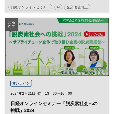
ジタルマインドセットとは～
日経オンラインセミナー
AI
企業価値向上
生成AI
サステナビリティ
データ活用
人工知能
開催
終了
サステナブル
経営戦略
DX
オンライン
2024年2月21日(水) 13：30～16：00
日経オンラインセミナー「脱炭素社会への
挑戦」2024