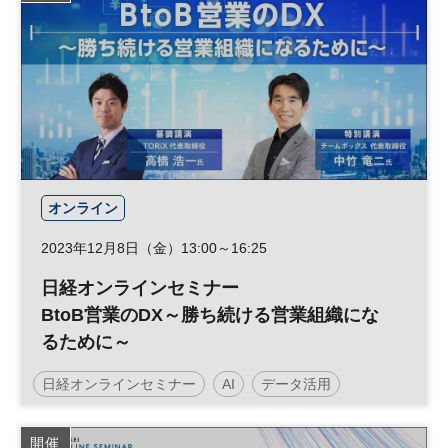
オンライン
2023年12月8日（金）13:00～16:25
日経オンラインセミナー
BtoB営業のDX～勝ち続ける営業組織にな
るために～
日経オンラインセミナー
AI
データ活用
人工知能
BtoB
マーケティング
DX
営業変革
開催