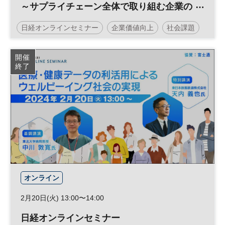
～サプライチェーン全体で取り組む企業の
脱炭素経営〜
日経オンラインセミナー
企業価値向上
社会課題
サステナビリティ
企業価値
脱炭素
開催
終了
カーボンニュートラル
サステナブル
投資
ESG
経営戦略
SDGs
ESG投資
参加無料
オンライン
2月20日(火) 13:00〜14:00
日経オンラインセミナー