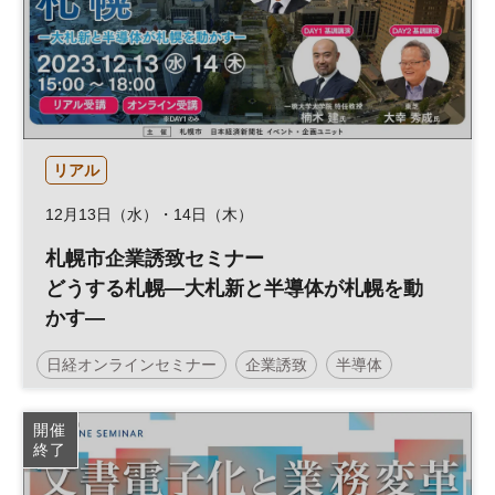
リアル
12月13日（水）・14日（木）
札幌市企業誘致セミナー
どうする札幌―大札新と半導体が札幌を動
かす―
日経オンラインセミナー
企業誘致
半導体
脱炭素
経営戦略
製造業
開催
終了