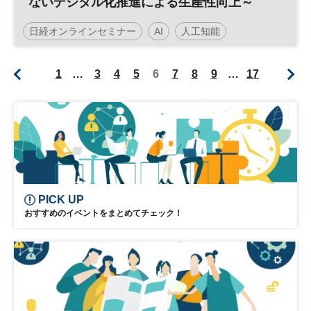
ないデジタル化推進による生産性向上～
日経オンラインセミナー
AI
人工知能
業務効率化
デジタル
ペーパーレス
DX
1
…
3
4
5
6
7
8
9
…
17
PICK UP
おすすめのイベントをまとめてチェック！