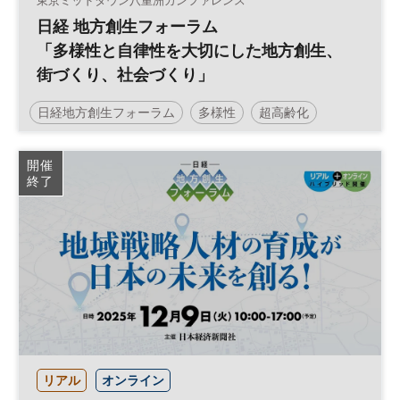
東京ミッドタウン八重洲カンファレンス
日経 地方創生フォーラム
「多様性と自律性を大切にした地方創生、
街づくり、社会づくり」
日経地方創生フォーラム
多様性
超高齢化
地方創生
人材
SDGs
官民連携
地域活性化
開催
終了
参加無料
リアル
オンライン