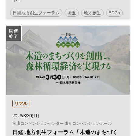
ト」
日経地方創生フォーラム
埼玉
地方創生
SDGs
インフラ
公共
参加無料
開催
終了
リアル
2026/3/30(月)
岡山コンベンションセンター 3階 コンベンションホール
日経 地方創生フォーラム「木造のまちづく