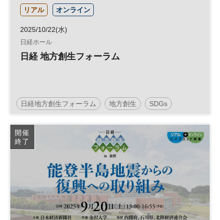
リアル
オンライン
2025/10/22(水)
日経ホール
日経 地方創生フォーラム
日経地方創生フォーラム
地方創生
SDGs
地域活性化
参加無料
開催
終了