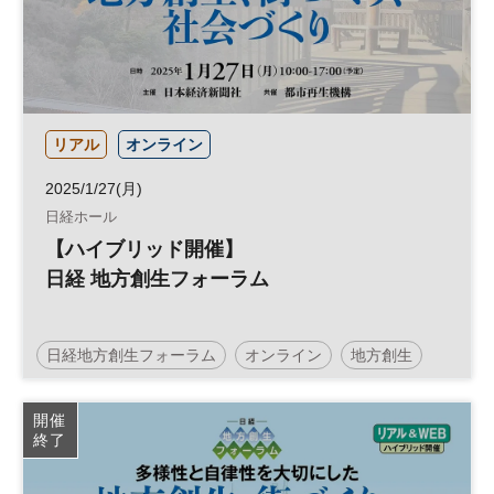
リアル
オンライン
2025/1/27(月)
日経ホール
【ハイブリッド開催】
日経 地方創生フォーラム
日経地方創生フォーラム
オンライン
地方創生
SDGs
地域活性化
日経ホール
参加無料
開催
終了