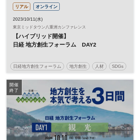
リアル
オンライン
2023/10/11(水)
東京ミッドタウン八重洲カンファレンス
【ハイブリッド開催】
日経 地方創生フォーラム DAY2
日経地方創生フォーラム
地方創生
人材
SDGs
官民連携
参加無料
開催
終了