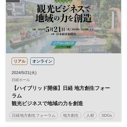
観光
日経ホール
参加無料
リアル
オンライン
2024/5/21(火)
日経ホール
【ハイブリッド開催】日経 地方創生フォー
ラム
観光ビジネスで地域の力を創造
日経地方創生フォーラム
地方創生
人材
SDGs