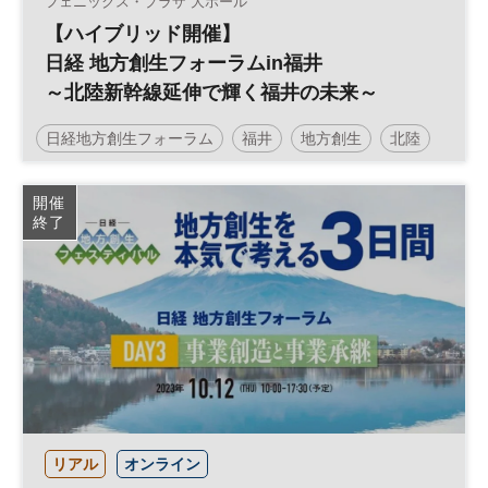
フェニックス・プラザ 大ホール
【ハイブリッド開催】
日経 地方創生フォーラムin福井
～北陸新幹線延伸で輝く福井の未来～
日経地方創生フォーラム
福井
地方創生
北陸
人材
SDGs
インバウンド
観光
参加無料
開催
終了
リアル
オンライン