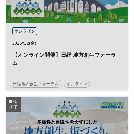
オンライン
2025/5/2(金)
【オンライン開催】日経 地方創生フォーラ
ム
日経地方創生フォーラム
オンライン
大阪・関西万博テーマウィーク
大阪・関西万博
開催
終了
地方創生
SDGs
地域活性化
参加無料