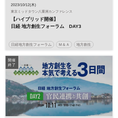
2023/10/12(木)
東京ミッドタウン八重洲カンファレンス
【ハイブリッド開催】
日経 地方創生フォーラム DAY3
日経地方創生フォーラム
Ｍ＆Ａ
地方創生
事業承継
人材育成
SDGs
官民連携
開催
終了
参加無料