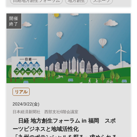
日経地方創生フォーラム
地方創生
スポーツ
健康
SDGs
参加無料
開催
終了
リアル
2024/3/22(金)
日本経済新聞社 西部支社6階会議室
日経 地方創生フォーラム in 福岡 スポ
ーツビジネスと地域活性化