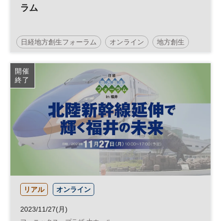
ラム
日経地方創生フォーラム
オンライン
地方創生
SDGs
地域活性化
日経ホール
参加無料
開催
終了
リアル
オンライン
2023/11/27(月)