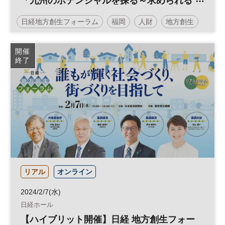
「九州のポテンシャルを探る～求められる
人財育成とは～」
日経地方創生フォーラム
福岡
人財
地方創生
スポーツ
ラグビー
SDGs
地域活性化
開催
終了
スポーツビジネス
参加無料
リアル
オンライン
2024/2/7(水)
日経ホール
【ハイブリット開催】日経 地方創生フォー