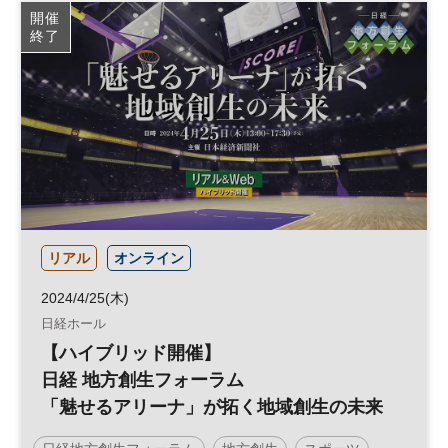
インバウンド
観光
参加無料
開催
終了
リアル
オンライン
2024/4/25(木)
日経ホール
【ハイブリッド開催】
日経 地方創生フォーラム
「魅せるアリーナ」が拓く地域創生の未来