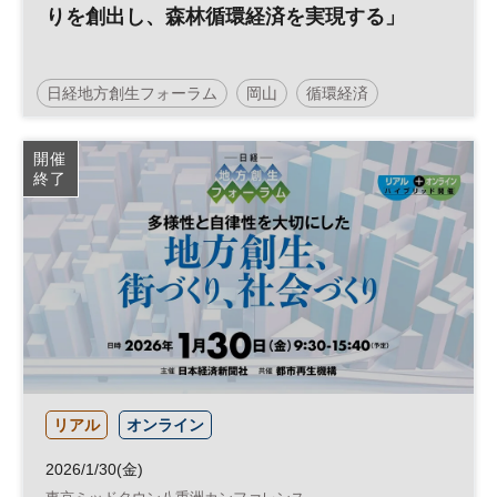
りを創出し、森林循環経済を実現する」
日経地方創生フォーラム
岡山
循環経済
超高齢化
地方創生
SDGs
インフラ
開催
終了
地域活性化
参加無料
リアル
オンライン
2026/1/30(金)