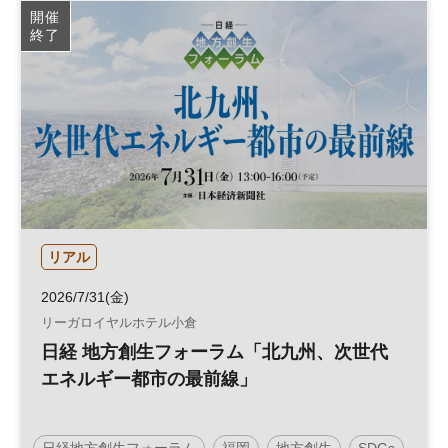
開催
終了
リアル
2026/7/31(金)
リーガロイヤルホテル小倉
日経 地方創生フォーラム「北九州、次世代
エネルギー都市の最前線」
日経地方創生フォーラム
福岡
地方創生
SDGs