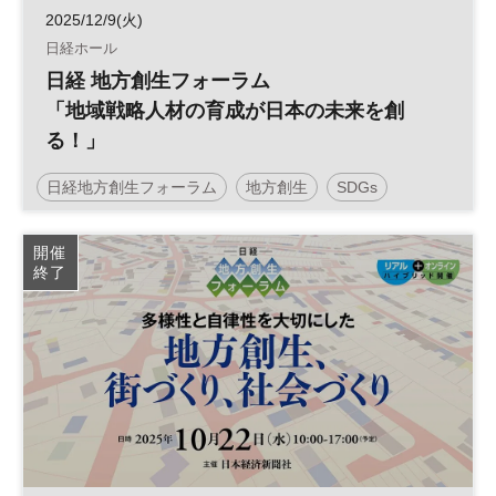
2025/12/9(火)
日経ホール
日経 地方創生フォーラム
「地域戦略人材の育成が日本の未来を創
る！」
日経地方創生フォーラム
地方創生
SDGs
地域活性化
日経ホール
参加無料
開催
終了