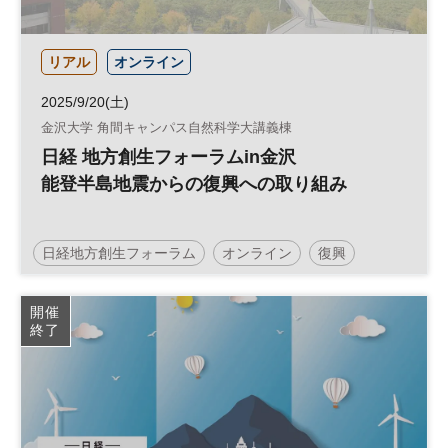
リアル
オンライン
2025/9/20(土)
金沢大学 角間キャンパス自然科学大講義棟
日経 地方創生フォーラムin金沢
能登半島地震からの復興への取り組み
日経地方創生フォーラム
オンライン
復興
SDGs
地域活性化
参加無料
土日祝開催
開催
終了