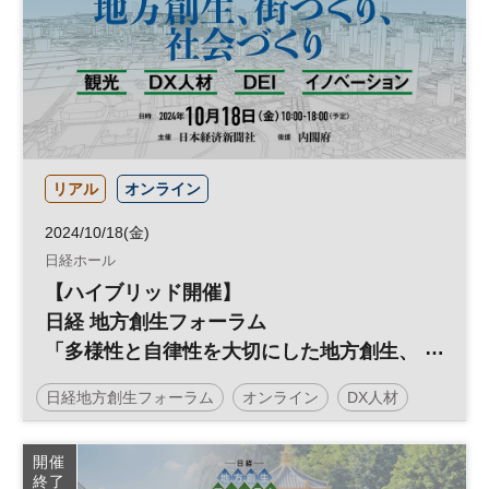
リアル
オンライン
2024/10/18(金)
日経ホール
【ハイブリッド開催】
日経 地方創生フォーラム
「多様性と自律性を大切にした地方創生、
街づくり、社会づくり」
日経地方創生フォーラム
オンライン
DX人材
地方創生
イノベーション
SDGs
地域活性化
開催
終了