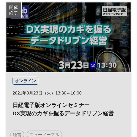
人工知能
業務効率化
CX
デジタル
DX
開催
終了
参加無料
オンライン
2021年3月23日（火）13:30～16:00
日経電子版オンラインセミナー
DX実現のカギを握るデータドリブン経営
経営
ニューノーマル