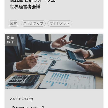
第22回 日経フォーラム
世界経営者会議
経営
スキルアップ
マネジメント
世界経営者会議
企業活動
エグゼクティブ
開催
終了
2020/10/30(金)