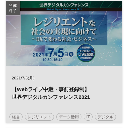
業務効率化
DX
エンゲージメント
参加無料
開催
終了
2021/7/5(月)
【Webライブ中継・事前登録制】
世界デジタルカンファレンス2021
経営
レジリエント
データ活用
IT
デジタル