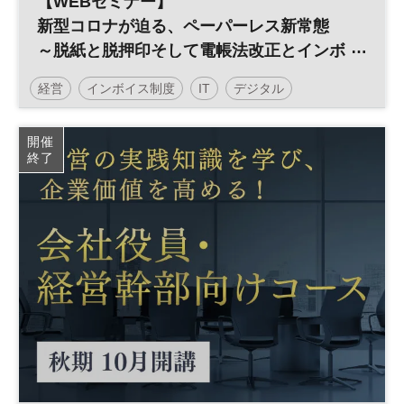
【WEBセミナー】
新型コロナが迫る、ペーパーレス新常態
～脱紙と脱押印そして電帳法改正とインボ
イス制度を見据えて～
経営
インボイス制度
IT
デジタル
ペーパーレス
参加無料
開催
終了