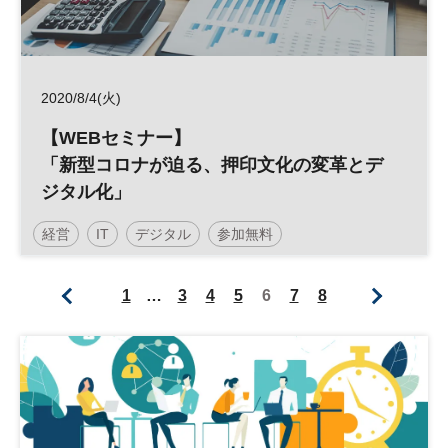
2020/8/4(火)
【WEBセミナー】
「新型コロナが迫る、押印文化の変革とデ
ジタル化」
経営
IT
デジタル
参加無料
1
…
3
4
5
6
7
8