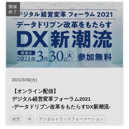
イノベーション
大学
スタートアップ
開催
終了
シリコンバレー
起業
DX
オープンイノベーション
平日夜開催
2021/3/30(火)
【オンライン配信】
デジタル経営変革フォーラム2021
-データドリブン改革をもたらすDX新潮流-
経営
AI
デジタルトランスフォーメーション