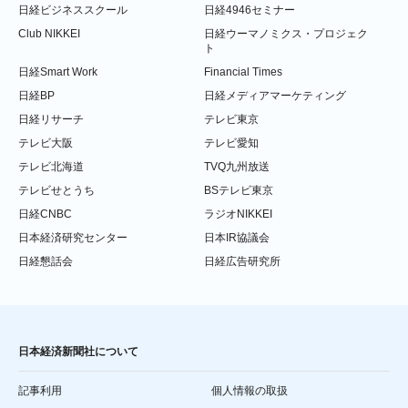
日経ビジネススクール
日経4946セミナー
Club NIKKEI
日経ウーマノミクス・プロジェク
ト
日経Smart Work
Financial Times
日経BP
日経メディアマーケティング
日経リサーチ
テレビ東京
テレビ大阪
テレビ愛知
テレビ北海道
TVQ九州放送
テレビせとうち
BSテレビ東京
日経CNBC
ラジオNIKKEI
日本経済研究センター
日本IR協議会
日経懇話会
日経広告研究所
日本経済新聞社について
記事利用
個人情報の取扱