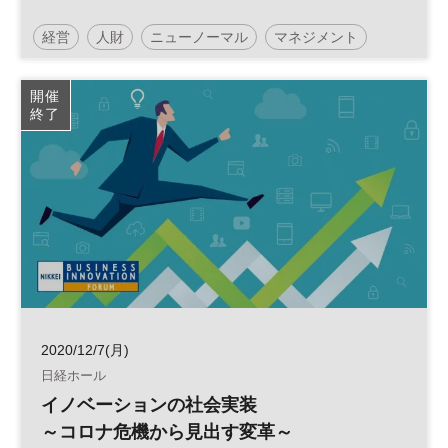
〜ニューノーマル時代を『人財力』で勝ち
経営
人財
ニューノーマル
マネジメント
抜く〜
テレワーク
労働生産性
エンゲージメント
開催
終了
日経オンラインセミナー
2020/12/7(月)
日経ホール
イノベーションの社会実装
～コロナ危機から見出す変革～