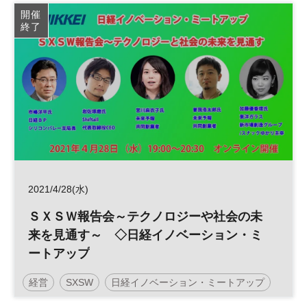
新型コロナウイルス
ERM
コロナ
生産管理
開催
終了
海外拠点
貿易
グローバルリスク
リスク管理
BCP
人工知能
IoT
リスク
海外進出
物流
リスクマネジメント
グローバル
海外事業
グローバルリスクマネジメント
米中関係
サプライチェーン
参加無料
日経産業新聞フォーラム
2021/4/28(水)
ＳＸＳＷ報告会～テクノロジーや社会の未
来を見通す～ ◇日経イノベーション・ミ
ートアップ
経営
SXSW
日経イノベーション・ミートアップ