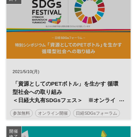
2021/5/10(月)
「資源としてのPETボトル」を生かす 循環
型社会への取り組み
＜日経大丸有SDGsフェス＞ ※オンライ
ン配信
参加無料
オンライン開催
日経SDGsフォーラム
SDGs
開催
終了