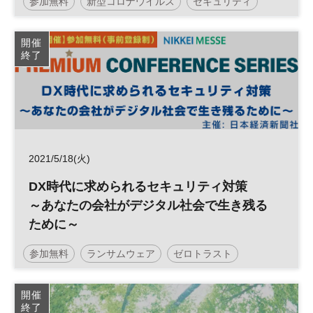
参加無料
新型コロナウイルス
セキュリティ
デジタルトランスフォーメーション
IT
テレワーク
開催
終了
DX
日経オンラインセミナー
2021/5/18(火)
DX時代に求められるセキュリティ対策
～あなたの会社がデジタル社会で生き残る
ために～
参加無料
ランサムウェア
ゼロトラスト
セキュリティ
テレワーク
サイバー攻撃
開催
終了