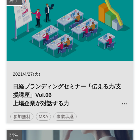
終了
2021/4/27(火)
日経ブランディングセミナー「伝える力/支
援講座」Vol.06
上場企業が対話する力
～IRコミュニケーション術～
参加無料
M&A
事業承継
開催