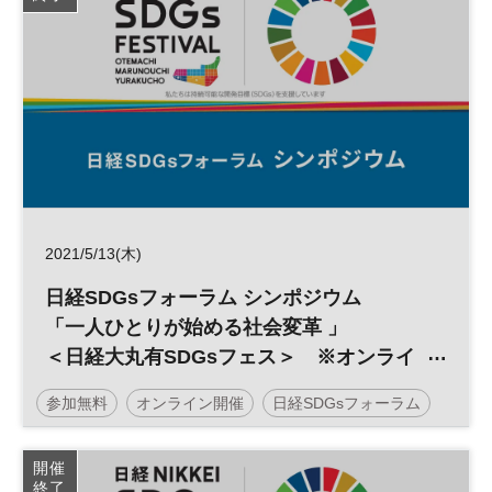
2021/5/13(木)
日経SDGsフォーラム シンポジウム
「一人ひとりが始める社会変革 」
＜日経大丸有SDGsフェス＞ ※オンライ
ン配信
参加無料
オンライン開催
日経SDGsフォーラム
SDGs
開催
終了