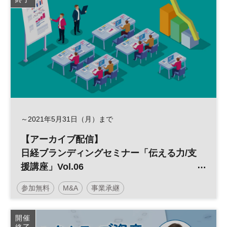
～2021年5月31日（月）まで
【アーカイブ配信】
日経ブランディングセミナー「伝える力/支
援講座」Vol.06
上場企業が対話する力
参加無料
M&A
事業承継
～IRコミュニケーション術～
開催
終了