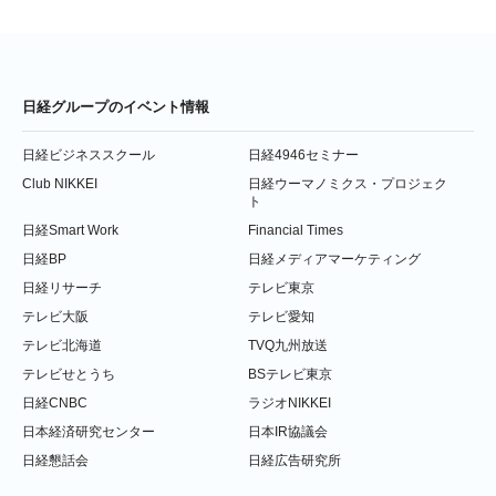
日経グループのイベント情報
日経ビジネススクール
日経4946セミナー
Club NIKKEI
日経ウーマノミクス・プロジェク
ト
日経Smart Work
Financial Times
日経BP
日経メディアマーケティング
日経リサーチ
テレビ東京
テレビ大阪
テレビ愛知
テレビ北海道
TVQ九州放送
テレビせとうち
BSテレビ東京
日経CNBC
ラジオNIKKEI
日本経済研究センター
日本IR協議会
日経懇話会
日経広告研究所