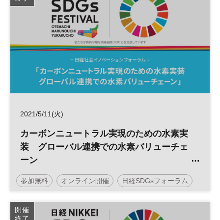
2021/5/11(火)
カーボンニュートラル実現のための水素実
装 グローバル連携での水素バリューチェ
ーン
＜日経大丸有SDGsフェス＞ ※オンライ
参加無料
オンライン開催
日経SDGsフォーラム
ン配信
SDGs
水素
日経社会イノベーションフォーラム
開催
終了