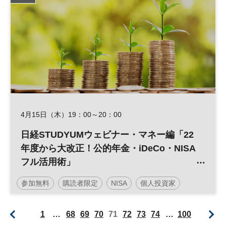
4月15日（木）19：00～20：00
日経STUDYUMウェビナー・マネー編「22
年度から大改正！公的年金・iDeCo・NISA
フル活用術」
参加無料
購読者限定
NISA
個人投資家
株式投資
マネー
資産形成
人生100年
iDeCo
1
…
68
69
70
71
72
73
74
…
100