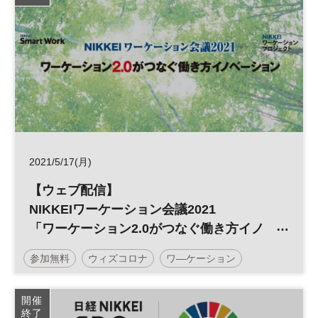
日経メッセプレミアム・カンファレンス・シリーズ
2021/5/17(月)
【ウェブ配信】
NIKKEIワーケーション会議2021
「ワーケーション2.0がつなぐ働き方イノ
ベーション」
参加無料
ウィズコロナ
ワ―ケーション
新しい働き方
開催
終了