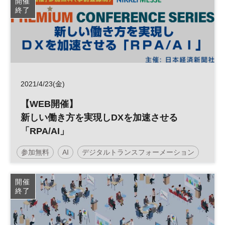
開催
終了
デジタルトランスフォーメーション
IT
製造業
DX
2021/4/23(金)
【WEB開催】
新しい働き方を実現しDXを加速させる
「RPA/AI」
参加無料
AI
デジタルトランスフォーメーション
人工知能
働き方改革
RPA
DX
開催
終了
日経メッセプレミアム・カンファレンス・シリーズ