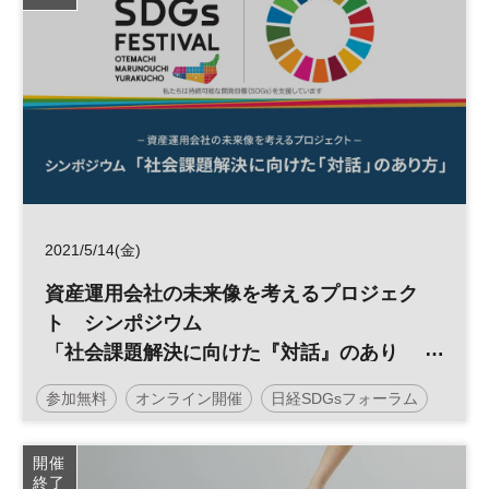
2021/5/14(金)
資産運用会社の未来像を考えるプロジェク
ト シンポジウム
「社会課題解決に向けた『対話』のあり
方」
参加無料
オンライン開催
日経SDGsフォーラム
＜日経大丸有SDGsフェス＞ ※オンライ
ン配信
金融
SDGs
資産運用
開催
終了