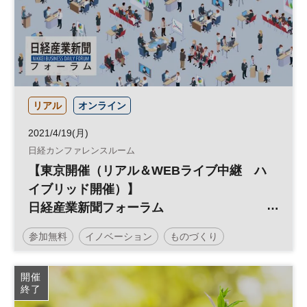
リアル
オンライン
2021/4/19(月)
日経カンファレンスルーム
【東京開催（リアル＆WEBライブ中継 ハ
イブリッド開催）】
日経産業新聞フォーラム
「製造業のフィールドサービス戦略」
参加無料
イノベーション
ものづくり
～製造業DX ものづくりから「コトづく
り」の時代へ～
ビジネス変革
フィールドサービス
製造業
開催
終了
サービス化
日経産業新聞フォーラム