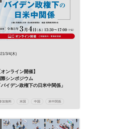
働き方改革
経営戦略
人事
総務
経理
RPA
バックオフィス
DX
21/3/4(木)
【オンライン開催】
国際シンポジウム
「バイデン政権下の日米中関係」
参加無料
米国
中国
米中関係