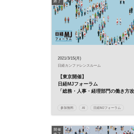
終了
2021/3/15(月)
日経カンファレンスルーム
【東京開催】
日経MJフォーラム
「総務・人事・経理部門の働き方
革」
～ポストコロナ時代の経営戦略～
参加無料
AI
日経MJフォーラム
デジタルトランスフォーメーション
人工知
働き方改革
経営戦略
人事
総務
開催
終了