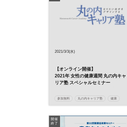
リーガルテック
2021/3/3(水)
【オンライン開催】
2021年 女性の健康週間 丸の内キャ
リア塾 スペシャルセミナー
女性のライフデザインとリプロダ
ティブヘルス
参加無料
丸の内キャリア塾
健康
～今こそ考えたいトータルヘルス
キャリア
女性の健康週間
女性
ア～
平日夜開催
開催
終了