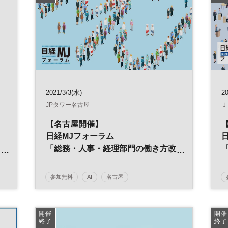
日経産業新聞フォーラム
2021/3/3(水)
20
JPタワー名古屋
Ｊ
【名古屋開催】
日経MJフォーラム
「総務・人事・経理部門の働き方改
ク
革」
～ポストコロナ時代の経営戦略～
参加無料
AI
名古屋
ケ
日経MJフォーラム
デジタルトランスフォーメーション
人工知能
開催
開催
終了
終了