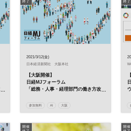
終了
終了
2021/3/12(金)
20
日本経済新聞社 大阪本社
W
【大阪開催】
【
日経MJフォーラム
改
「総務・人事・経理部門の働き方改
革」
～ポストコロナ時代の経営戦略～
参加無料
AI
大阪
能
日経MJフォーラム
デジタルトランスフォーメーション
人工知能
開催
開催
終了
終了