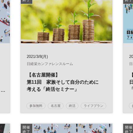
働き方改革
経営戦略
人事
総務
経理
RPA
バックオフィス
DX
2021/3/8(月)
20
日経栄カンファレンスルーム
日
【名古屋開催】
第11回 家族そして自分のために
た
考える「終活セミナー」
参加無料
名古屋
終活
ライフプラン
開催
開催
終了
終了