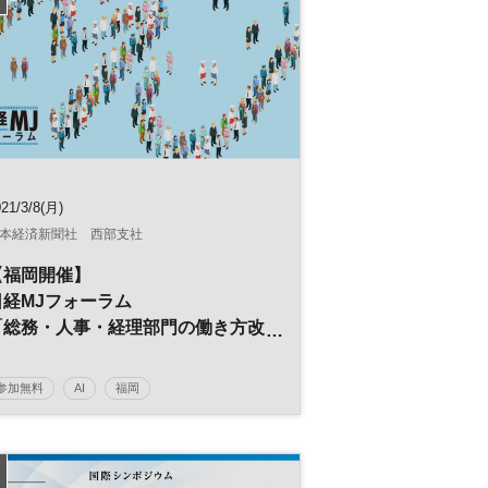
21/3/8(月)
本経済新聞社 西部支社
【福岡開催】
日経MJフォーラム
「総務・人事・経理部門の働き方改
革」
～ポストコロナ時代の経営戦略～
参加無料
AI
福岡
日経MJフォーラム
デジタルトランスフォーメーション
人工知能