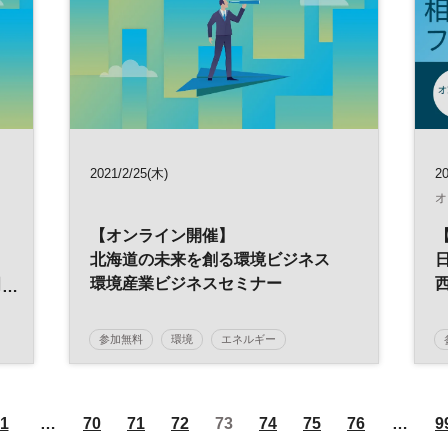
2021/2/25(木)
2
オ
【オンライン開催】
北海道の未来を創る環境ビジネス
個
環境産業ビジネスセミナー
参加無料
環境
エネルギー
1
…
70
71
72
73
74
75
76
…
9