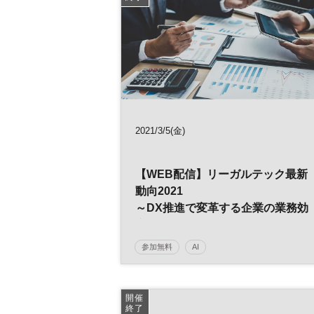
日経産業新聞フォーラム
2021/3/5(金)
【WEB配信】リーガルテック最新
動向2021
～DX推進で変革する企業の業務効
率～
参加無料
AI
デジタルトランスフォーメーション
人工知
経営
法務
デジタル
DX
開催
終了