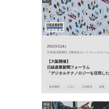
経理
RPA
バックオフィス
DX
2021/3/11(木)
日本経済新聞社 大阪本社カンファレンスルーム
【大阪開催】
日経産業新聞フォーラム
「デジタルテクノロジーを活用し
営業力強化術」
参加無料
コロナ
LIVE配信
顧客
営業力
営業戦略
テクノロジー
生産性向上
デジタル化
営業
開催
終了