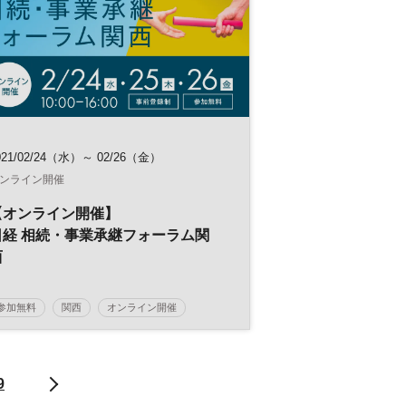
021/02/24（水）～ 02/26（金）
ンライン開催
【オンライン開催】
日経 相続・事業承継フォーラム関
西
参加無料
関西
オンライン開催
事業承継
相続
9