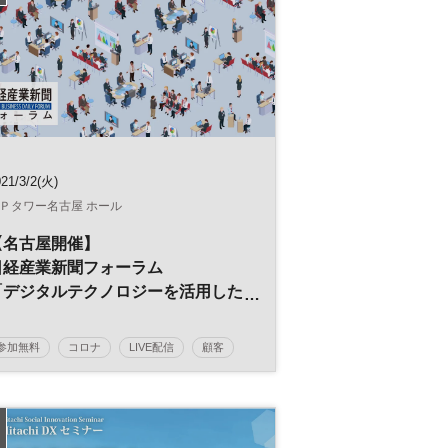
21/3/2(火)
Ｐタワー名古屋 ホール
【名古屋開催】
日経産業新聞フォーラム
「デジタルテクノロジーを活用した
営業力強化術」
参加無料
コロナ
LIVE配信
顧客
営業力
営業戦略
テクノロジー
生産性向上
デジタル化
営業