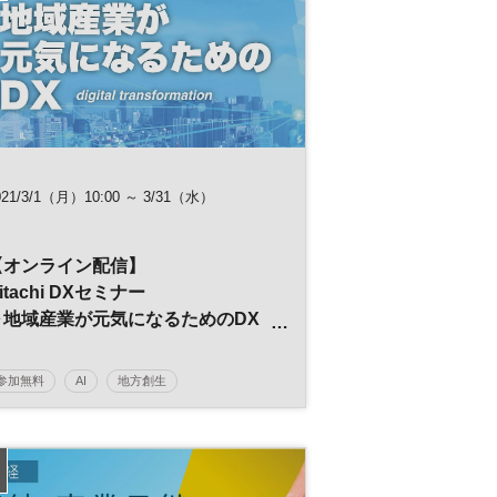
日経産業新聞フォーラム
021/3/1（月）10:00 ～ 3/31（水）
【オンライン配信】
itachi DXセミナー
～地域産業が元気になるためのDX
～
参加無料
AI
地方創生
イノベーション
デジタルトランスフォーメーション
人工知能
IoT
DX