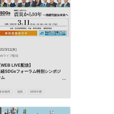
21/3/11(木)
ebライブ配信
WEB LIVE配信】
日経SDGsフォーラム特別シンポジ
ウム
～震災から10年～持続可能な未来
へ
参加無料
福島
WEB中継
日経SDGsフォーラム
復興
SDGs
防災
震災