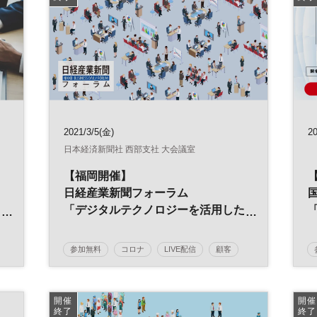
2021/3/5(金)
20
日本経済新聞社 西部支社 大会議室
【福岡開催】
日経産業新聞フォーラム
「デジタルテクノロジーを活用した
営業力強化術」
参加無料
コロナ
LIVE配信
顧客
能
営業力
営業戦略
テクノロジー
生産性向上
デジタル化
営業
開催
開催
終了
終了