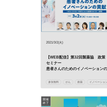
2021/3/2(火)
【WEB配信】第32回製薬協 政策
セミナー
患者さんのためのイノベーション
貢献
～With COVID-19時代における創
参加無料
がん
創薬
イノベーショ
のあり方～（仮題）
健康
開催
終了