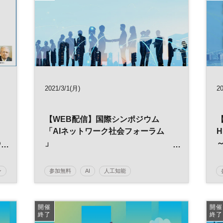
働き方改革
経営戦略
人事
総務
経理
RPA
バックオフィス
DX
2021/3/1(月)
2
【WEB配信】国際シンポジウム
「AIネットワーク社会フォーラム
H
の
」
～AI-Ready社会に向けて～
薬
ン
参加無料
AI
人工知能
開催
開催
終了
終了