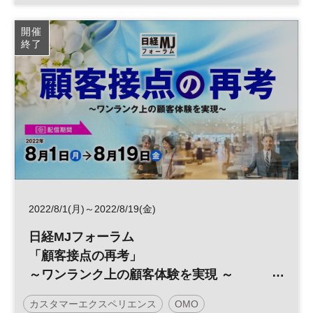
日経MJフォーラム
顧客接点
顧客体験
参加無料
開催
終了
2022/8/1(月)～2022/8/19(金)
日経MJフォーラム
「顧客接点の再考」
～ワンランク上の顧客体験を実現 ～
カスタマーエクスペリエンス
OMO