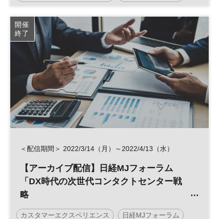
顧客接点
顧客体験
CX
参加無料
開催
終了
＜配信期間＞ 2022/3/14（月）～2022/4/13（水）
【アーカイブ配信】日経MJフォーラム
「DX時代の次世代コンタクトセンター戦
略
～CX向上を実現させる業務改革とデジタ
カスタマーエクスペリエンス
日経MJフォーラム