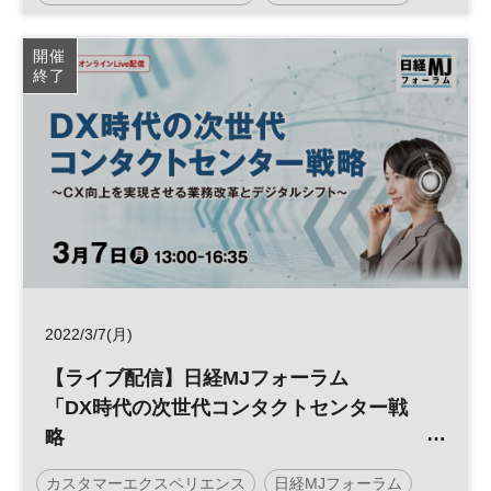
ルシフト～」
顧客接点
デジタルトランスフォーメーション
CX
開催
終了
DX
参加無料
2022/3/7(月)
【ライブ配信】日経MJフォーラム
「DX時代の次世代コンタクトセンター戦
略
～CX向上を実現させる業務改革とデジタ
カスタマーエクスペリエンス
日経MJフォーラム