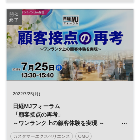
日経MJフォーラム
顧客接点
顧客体験
参加無料
開催
終了
2022/7/25(月)
日経MJフォーラム
「顧客接点の再考」
～ワンランク上の顧客体験を実現 ～
カスタマーエクスペリエンス
OMO