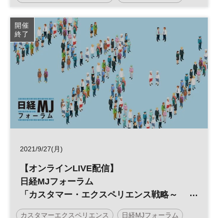
ルシフト～」
顧客接点
デジタルトランスフォーメーション
CX
開催
終了
DX
参加無料
2021/9/27(月)
【オンラインLIVE配信】
日経MJフォーラム
「カスタマー・エクスペリエンス戦略～
Withコロナ時代の新しい顧客体験～」
カスタマーエクスペリエンス
日経MJフォーラム