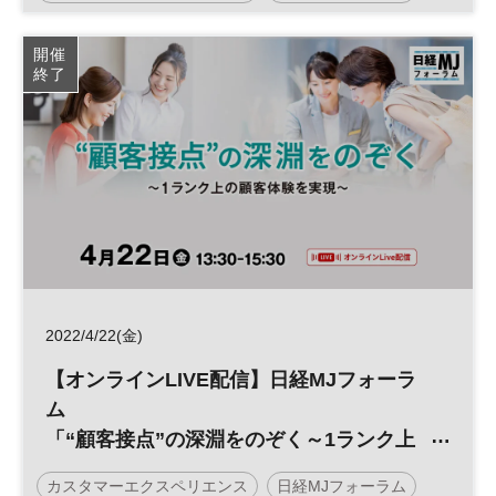
顧客接点
顧客体験
CX
参加無料
開催
終了
2022/4/22(金)
【オンラインLIVE配信】日経MJフォーラ
ム
「“顧客接点”の深淵をのぞく～1ランク上
の顧客体験を実現～」
カスタマーエクスペリエンス
日経MJフォーラム