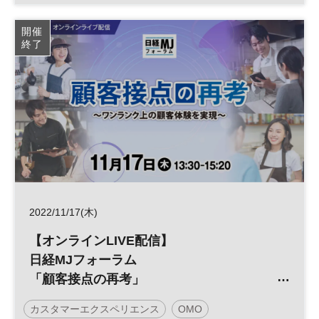
顧客接点
デジタルトランスフォーメーション
開催
終了
マーケティング
DX
参加無料
2022/11/17(木)
【オンラインLIVE配信】
日経MJフォーラム
「顧客接点の再考」
～ワンランク上の顧客体験を実現～
カスタマーエクスペリエンス
OMO