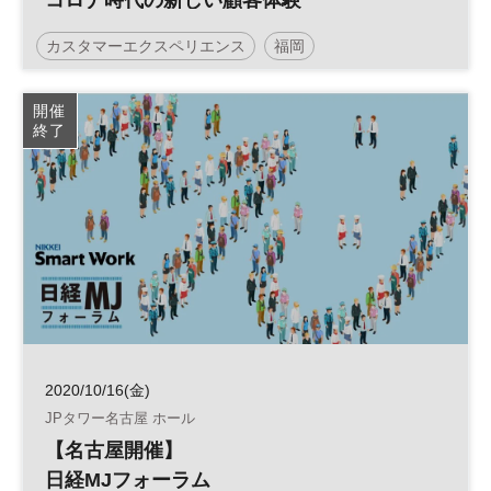
コロナ時代の新しい顧客体験
カスタマーエクスペリエンス
福岡
日経MJフォーラム
顧客体験
CX
参加無料
開催
終了
2020/10/16(金)
JPタワー名古屋 ホール
【名古屋開催】
日経MJフォーラム