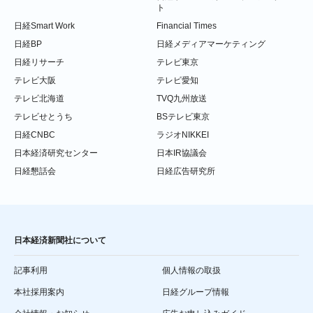
ト
日経Smart Work
Financial Times
日経BP
日経メディアマーケティング
日経リサーチ
テレビ東京
テレビ大阪
テレビ愛知
テレビ北海道
TVQ九州放送
テレビせとうち
BSテレビ東京
日経CNBC
ラジオNIKKEI
日本経済研究センター
日本IR協議会
日経懇話会
日経広告研究所
日本経済新聞社について
記事利用
個人情報の取扱
本社採用案内
日経グループ情報