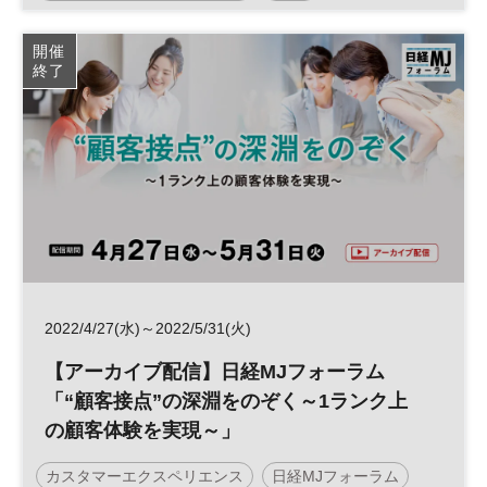
日経MJフォーラム
顧客接点
顧客体験
参加無料
開催
終了
2022/4/27(水)～2022/5/31(火)
【アーカイブ配信】日経MJフォーラム
「“顧客接点”の深淵をのぞく～1ランク上
の顧客体験を実現～」
カスタマーエクスペリエンス
日経MJフォーラム